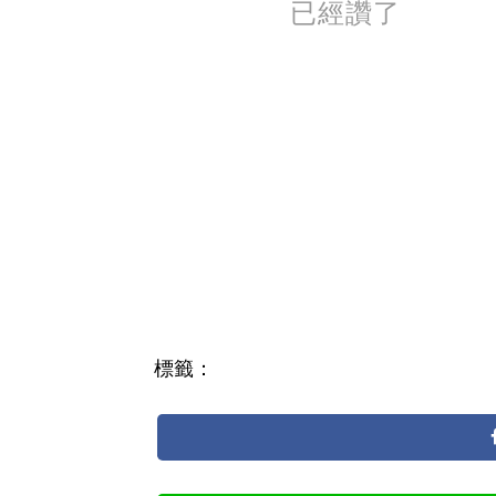
已經讚了
標籤：