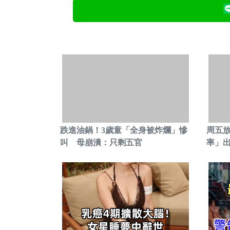
跌進油鍋！3歲童「全身被炸爛」慘
周五
叫 母崩潰：只剩五官
率」