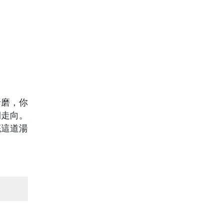
折磨，你
期走向。
底這道湯