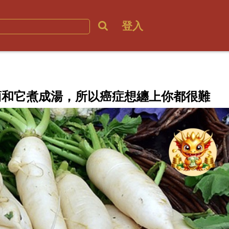
登入
蔔和它煮成湯，所以癌症想纏上你都很難