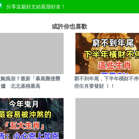
分享這篇好文給親朋好友！
或許你也喜歡
放颱風假？最新「暴風圈侵襲
窮不到年尾，下半年橫財不停
出爐 北北基桃最高
些生肖要發財 ！！