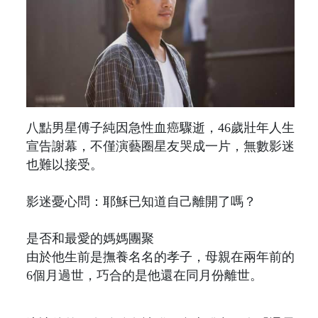
八點男星傅子純因急性血癌驟逝，46歲壯年人生
宣告謝幕，不僅演藝圈星友哭成一片，無數影迷
也難以接受。
影迷憂心問：耶穌已知道自己離開了嗎？
是否和最愛的媽媽團聚
由於他生前是撫養名名的孝子，母親在兩年前的
6個月過世，巧合的是他還在同月份離世。