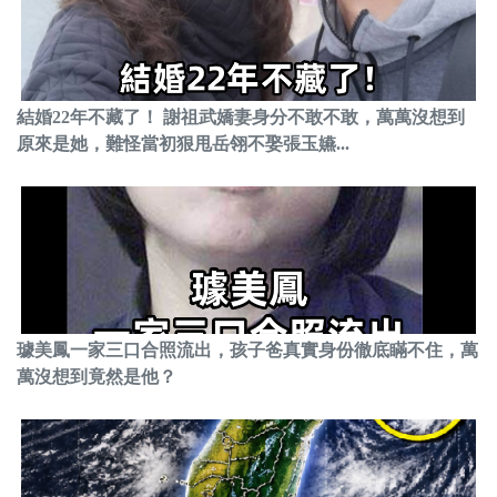
結婚22年不藏了！ 謝祖武嬌妻身分不敢不敢，萬萬沒想到
原來是她，難怪當初狠甩岳翎不娶張玉嬿...
璩美鳳一家三口合照流出，孩子爸真實身份徹底瞞不住，萬
萬沒想到竟然是他？