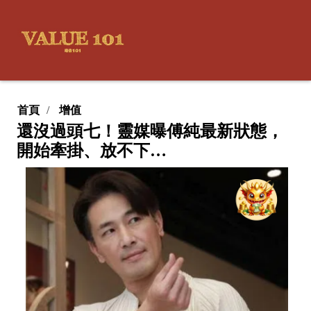
首頁
增值
還沒過頭七！靈媒曝傅純最新狀態，
開始牽掛、放不下…