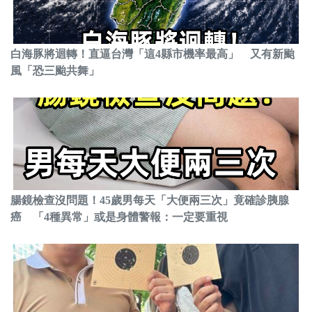
白海豚將迴轉！直逼台灣「這4縣市機率最高」 又有新颱
風「恐三颱共舞」
腸鏡檢查沒問題！45歲男每天「大便兩三次」竟確診胰腺
癌 「4種異常」或是身體警報：一定要重視