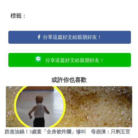
標籤：
分享這篇好文給親朋好友！
分享這篇好文給親朋好友！
或許你也喜歡
跌進油鍋！3歲童「全身被炸爛」慘叫 母崩潰：只剩五官