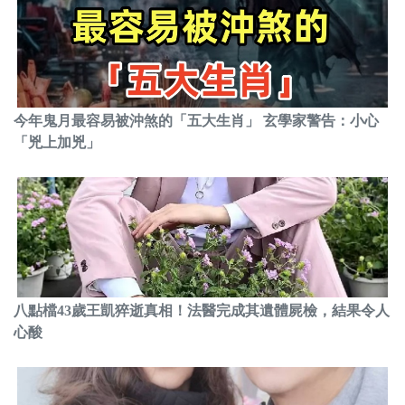
今年鬼月最容易被沖煞的「五大生肖」 玄學家警告：小心
「兇上加兇」
八點檔43歲王凱猝逝真相！法醫完成其遺體屍檢，結果令人
心酸