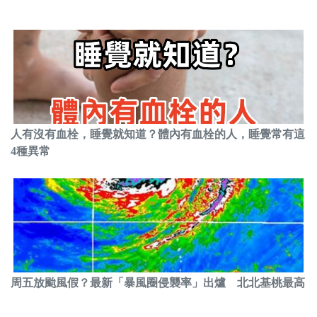
人有沒有血栓，睡覺就知道？體內有血栓的人，睡覺常有這
4種異常
周五放颱風假？最新「暴風圈侵襲率」出爐 北北基桃最高