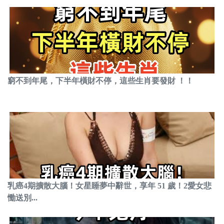
窮不到年尾，下半年橫財不停，這些生肖要發財 ！！
乳癌4期擴散大腦！女星睡夢中辭世，享年 51 歲！2愛女悲
慟送別...