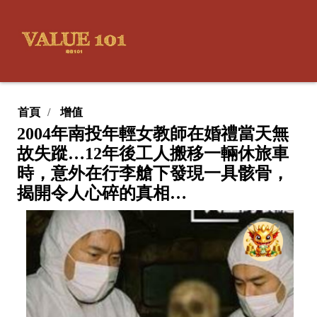
首頁
增值
2004年南投年輕女教師在婚禮當天無
故失蹤…12年後工人搬移一輛休旅車
時，意外在行李艙下發現一具骸骨，
揭開令人心碎的真相…