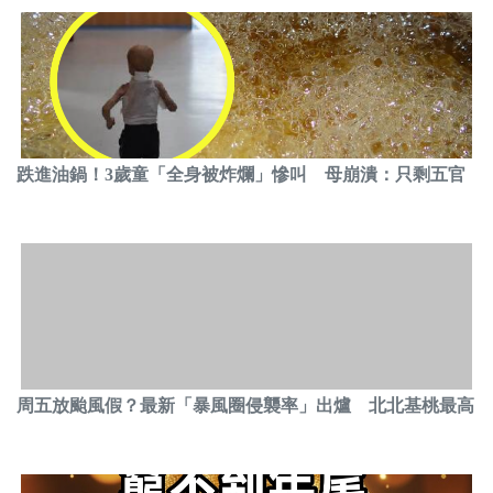
跌進油鍋！3歲童「全身被炸爛」慘叫 母崩潰：只剩五官
周五放颱風假？最新「暴風圈侵襲率」出爐 北北基桃最高