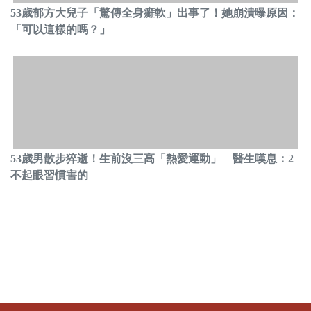
53歲郁方大兒子「驚傳全身癱軟」出事了！她崩潰曝原因：
「可以這樣的嗎？」
53歲男散步猝逝！生前沒三高「熱愛運動」 醫生嘆息：2
不起眼習慣害的