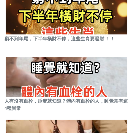
窮不到年尾，下半年橫財不停，這些生肖要發財 ！！
人有沒有血栓，睡覺就知道？體內有血栓的人，睡覺常有這
4種異常