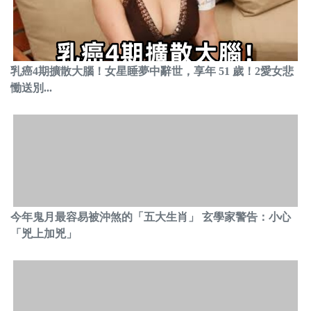
乳癌4期擴散大腦！女星睡夢中辭世，享年 51 歲！2愛女悲
慟送別...
今年鬼月最容易被沖煞的「五大生肖」 玄學家警告：小心
「兇上加兇」