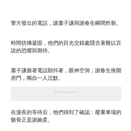
警方發出的電話，讓蕭子謙與謝春生瞬間炸裂。
時間彷彿凝固，他們的目光交錯處隱含著難以言
說的恐懼與期待。
蕭子謙握著電話顫抖著，眼神空洞；謝春生推開
房門，獨自一人沉默。
Advertisements
在漫長的等待后，他們得到了確認：廢棄車場的
骸骨正是謝婉柔。