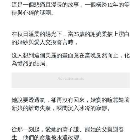
這是一個悲痛且漫長的故事，一個橫跨12年的等
待與心碎的謎團。
在秋日溫柔的陽光下，當25歲的謝婉柔披上潔白
的婚紗與愛人交換誓言時，
沒人想到這個美麗的畫面竟在當晚戛然而止，化
為慘烈的結局。
Advertisements
她說要透透氣，卻再沒有回來，婚宴的喧囂隨著
新娘的離奇失蹤，瞬間沉入冰冷的寂靜。
從那一刻起，愛她的蕭子謙、寵她的父親謝春
生，他們的命運被永遠改變。