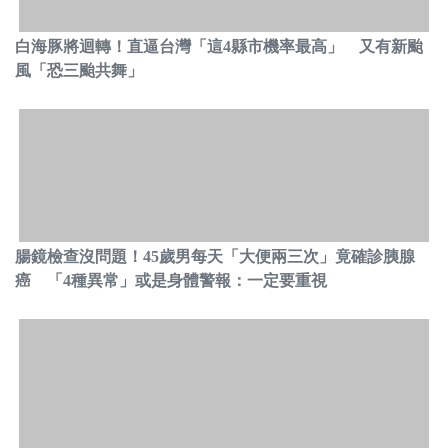
白海豚將迴轉！直逼台灣「這4縣市機率最高」 又有新颱
風「恐三颱共舞」
腸鏡檢查沒問題！45歲男每天「大便兩三次」竟確診胰腺
癌 「4種異常」或是身體警報：一定要重視