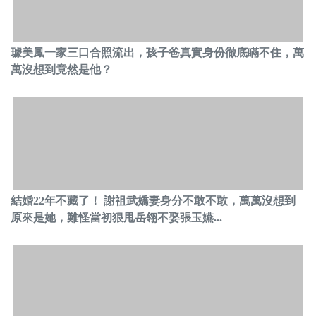
璩美鳳一家三口合照流出，孩子爸真實身份徹底瞞不住，萬
萬沒想到竟然是他？
結婚22年不藏了！ 謝祖武嬌妻身分不敢不敢，萬萬沒想到
原來是她，難怪當初狠甩岳翎不娶張玉嬿...