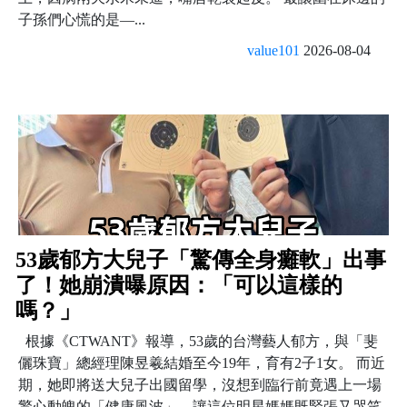
子孫們心慌的是—...
value101
2026-08-04
53歲郁方大兒子「驚傳全身癱軟」出事
了！她崩潰曝原因：「可以這樣的
嗎？」
根據《CTWANT》報導，53歲的台灣藝人郁方，與「斐
儷珠寶」總經理陳昱羲結婚至今19年，育有2子1女。 而近
期，她即將送大兒子出國留學，沒想到臨行前竟遇上一場
驚心動魄的「健康風波」，讓這位明星媽媽既緊張又哭笑