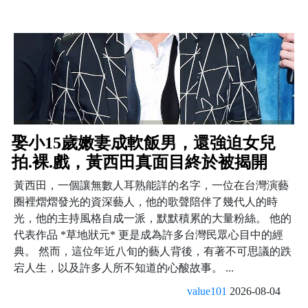
娶小15歲嫩妻成軟飯男，還強迫女兒
拍.裸.戲，黃西田真面目終於被揭開
黃西田，一個讓無數人耳熟能詳的名字，一位在台灣演藝
圈裡熠熠發光的資深藝人，他的歌聲陪伴了幾代人的時
光，他的主持風格自成一派，默默積累的大量粉絲。 他的
代表作品 *草地狀元* 更是成為許多台灣民眾心目中的經
典。 然而，這位年近八旬的藝人背後，有著不可思議的跌
宕人生，以及許多人所不知道的心酸故事。 ...
value101
2026-08-04