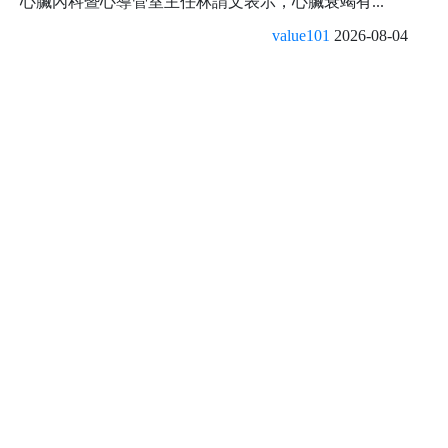
心臟內科暨心導管室主任林謂文表示，心臟衰竭有...
value101
2026-08-04