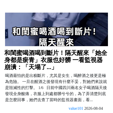
和閨蜜喝酒喝到斷片！隔天醒來「她全
身都是瘀青」衣服也好髒 一看監視器
崩潰：「天塌了...」
喝酒最怕的是出糗斷片，尤其是女生，喝醉酒之後更是極
為危險。 一旦在醒酒之後發現有什麼不妥，對她們來說就
是毀滅性的打擊。 1/6 日前中國四川兩名女子喝酒隔天後
發現全身酸痛，衣服上到處都髒兮兮的，為了弄清楚到底
是怎麼回事，她們去查了當時的監視器畫面，看...
value101
2026-08-04