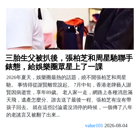
三胎生父被扒後，張柏芝和周星馳聯手
錶態，給娛樂圈眾星上了一課
2026年夏天，娛樂圈最熱的話題，繞不開張柏芝和周星
馳。 事情得從謝賢離世說起。 7月中旬，香港老牌藝人謝
賢因病逝世，享年89歲。 老人家一走，網路上各種消息滿
天飛，遺產怎麼分、誰去送了最後一程、張柏芝有沒有帶
孩子回去。 就在這些討論還沒消停的時候，一個傳了八年
的老謠言又被翻了出來...
value101
2026-08-04