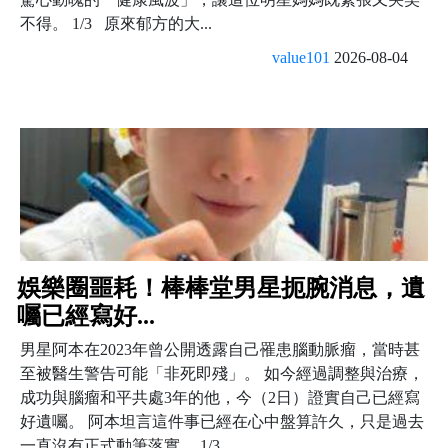
不得。 1/3 原來郁方的大...
value101
2026-08-04
娛樂圈噩耗！棒棒堂男星扼腕消息，遺
囑已經寫好...
男星阿本在2023年曾公開透露自己罹患腦動脈瘤，當時甚
至被醫生警告可能「非死即殘」。 如今經過調整與治療，
成功與腦瘤和平共處3年的他，今（2日）證實自己已經寫
好遺囑。 阿本坦言這件事已經在心中盤算許久，只是過去
一直沒有正式動筆落實。 1/3 ...