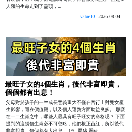
人類的生命走到了盡頭，...
value101
2026-08-04
最旺子女的4個生肖，後代非富即貴，
個個都有出息！
父母對於孩子的一生成長意義重大不僅在言行上對兒女產
生影響，還在價值觀，以及個人運勢方面助益良多。 那麼
在十二生肖之中，哪些人最具有旺子旺女的命格呢？ 下面
提到的這幾個生肖必不可忽略，他們根正苗紅，所以後代
非富即貴，個個都有大出息。 1/5 屬豬 屬豬...