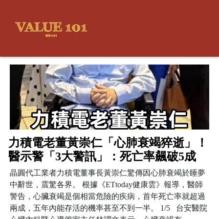
力積電老董黃崇仁「心肺衰竭猝逝」！
醫示警「3大警訊」：死亡率飆破5成
晶圓代工業者力積電董事長黃崇仁驚傳因心肺衰竭於睡夢
中辭世，震驚各界。 根據《ETtoday健康雲》報導，醫師
警告，心臟衰竭是個相當危險的疾病，首年死亡率就超過
兩成，五年內能存活的機率甚至不到一半。 1/5 台安醫院