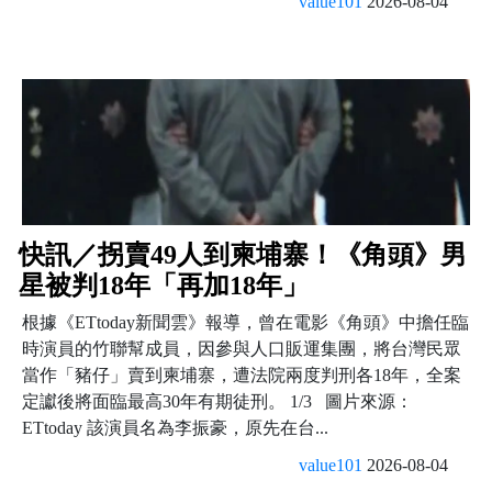
value101
2026-08-04
快訊／拐賣49人到柬埔寨！《角頭》男
星被判18年「再加18年」
根據《ETtoday新聞雲》報導，曾在電影《角頭》中擔任臨
時演員的竹聯幫成員，因參與人口販運集團，將台灣民眾
當作「豬仔」賣到柬埔寨，遭法院兩度判刑各18年，全案
定讞後將面臨最高30年有期徒刑。 1/3 圖片來源：
ETtoday 該演員名為李振豪，原先在台...
value101
2026-08-04