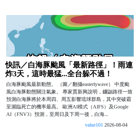
快訊／白海豚颱風「最新路徑」！雨連
炸3天，這時最猛...全台躲不過！
白海豚颱風最新動態。 （圖／翻攝easterlywave） 中度颱
風白海豚動態關注氣象。 專家賈新興說明，鐮鼬路徑一致
預測白海豚將於本周四、周五影響琉球群島，其中突破霸
至瀕臨死亡的機率最高。 歐洲AI模式（AIFS）及Google
AI（FNV3）預測，至周日及下周一後，白海...
value101
2026-08-04