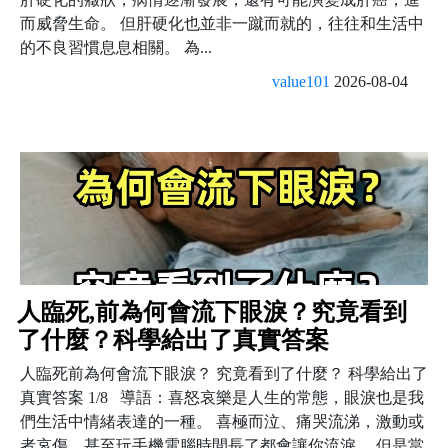
而威脅生命。 但肝硬化也並非一蹴而就的，往往和生活中
的不良習慣息息相關。 為...
value101
2026-08-04
人臨死,前為何會流下眼淚？究竟看到
了什麼？科學給出了真實答案
人臨死前為何會流下眼淚？ 究竟看到了什麼？ 科學給出了
真實答案 1/8 導語：喜怒哀樂是人生的常態，眼淚也是我
們生活中情緒表達的一種。 喜極而泣、痛哭流涕，激動或
者哀傷，甚至玩手機電腦時間長了都會讓你流淚。 但是當