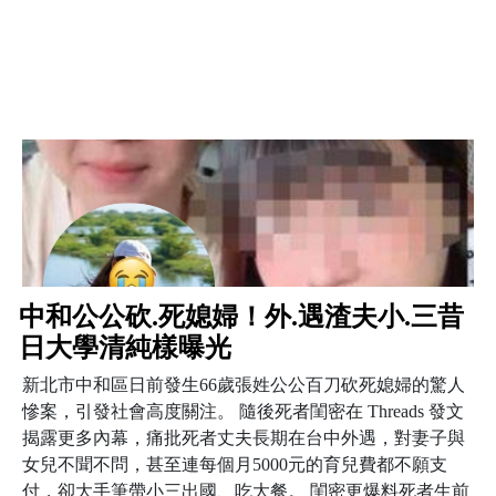
中和公公砍.死媳婦！外.遇渣夫小.三昔
日大學清純樣曝光
新北市中和區日前發生66歲張姓公公百刀砍死媳婦的驚人
慘案，引發社會高度關注。 隨後死者閨密在 Threads 發文
揭露更多內幕，痛批死者丈夫長期在台中外遇，對妻子與
女兒不聞不問，甚至連每個月5000元的育兒費都不願支
付，卻大手筆帶小三出國、吃大餐。 閨密更爆料死者生前