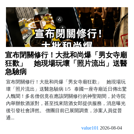
宣布閉關修行！大批和尚爆「男女寺廟
狂歡」 她現場玩壞「照片流出」送醫
急驗病
宣布閉關修行！大批和尚爆「男女寺廟狂歡」 她現場玩
壞「照片流出」送醫急驗病 1/5 泰國一座寺廟近日傳出驚
人醜聞！多名僧侶竟在應該閉關修行的神聖期間，於寺院
內舉辦飲酒派對，甚至找來陪酒女郎提供服務，消息曝光
後引發社會譁然。 僧團目前已展開調查，涉案人員從普
通...
value101
2026-08-04