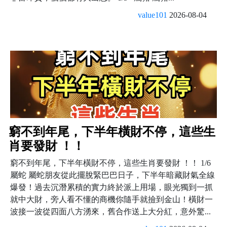
value101
2026-08-04
窮不到年尾，下半年橫財不停，這些生
肖要發財 ！！
窮不到年尾，下半年橫財不停，這些生肖要發財 ！！ 1/6
屬蛇 屬蛇朋友從此擺脫緊巴巴日子，下半年暗藏財氣全線
爆發！過去沉潛累積的實力終於派上用場，眼光獨到一抓
就中大財，旁人看不懂的商機你隨手就撿到金山！橫財一
波接一波從四面八方湧來，舊合作送上大分紅，意外驚...