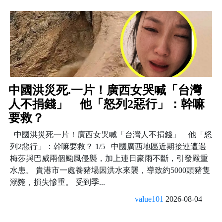
中國洪災死.一片！廣西女哭喊「台灣
人不捐錢」 他「怒列2惡行」：幹嘛
要救？
中國洪災死一片！廣西女哭喊「台灣人不捐錢」 他「怒
列2惡行」：幹嘛要救？ 1/5 中國廣西地區近期接連遭遇
梅莎與巴威兩個颱風侵襲，加上連日豪雨不斷，引發嚴重
水患。 貴港市一處養豬場因洪水來襲，導致約5000頭豬隻
溺斃，損失慘重。 受到季...
value101
2026-08-04