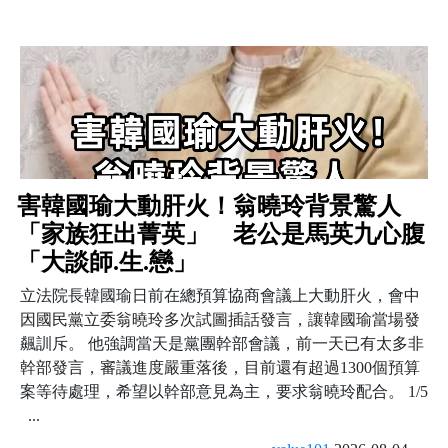
害韓國瑜大動肝火！翁曉玲背景驚人
「家族狂出菁英」 老公是馬英九心腹
「大談師.生.戀」
立法院長韓國瑜日前在總預算協商會議上大動肝火，會中
因國民黨立委翁曉玲多次試圖插話發言，讓韓國瑜當場發
飆訓斥。 他強調當天是黨團幹部會議，前一天已有太多非
幹部發言，審議進度嚴重落後，目前還有超過1300個預算
案等待處理，希望以幹部意見為主，要求翁曉玲配合。 1/5
...