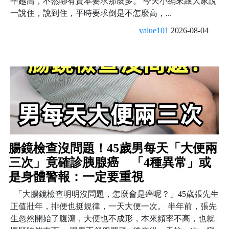
平越高，不然哪有資本要求那麼多。 今天小編來跟大家說
一說住，說到住，平時要求倒是不怎麼高，...
value101
2026-08-04
腸鏡檢查沒問題！45歲男每天「大便兩
三次」竟確診胰腺癌 「4種異常」或
是身體警報：一定要重視
「大腸鏡檢查明明沒問題，怎麼會是癌呢？」45歲張先生
正值壯年，排便也挺規律，一天大便一次。 半年前，張先
生忽然開始了腹瀉，大便也不成形，本來頻率不高，也就