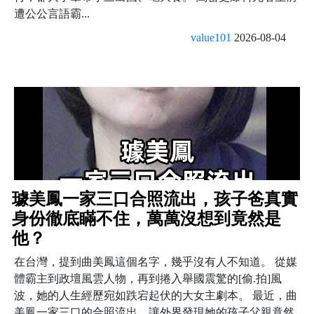
遭公公言語霸...
value101
2026-08-04
璩美鳳一家三口合照流出，孩子爸真實
身份徹底瞞不住，萬萬沒想到竟然是
他？
在台灣，提到曲美鳳這個名字，幾乎沒有人不知道。 從媒
體霸主到政壇風雲人物，再到捲入舉國震驚的[偷.拍]風
波，她的人生經歷宛如跌宕起伏的大女主劇本。 最近，曲
美鳳一家三口的合照流出，讓外界發現她的孩子父親竟然