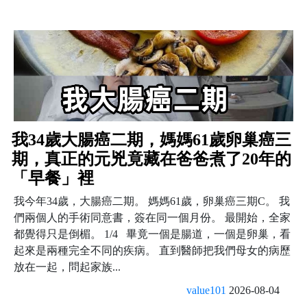
我34歲大腸癌二期，媽媽61歲卵巢癌三
期，真正的元兇竟藏在爸爸煮了20年的
「早餐」裡
我今年34歲，大腸癌二期。 媽媽61歲，卵巢癌三期C。 我
們兩個人的手術同意書，簽在同一個月份。 最開始，全家
都覺得只是倒楣。 1/4 畢竟一個是腸道，一個是卵巢，看
起來是兩種完全不同的疾病。 直到醫師把我們母女的病歷
放在一起，問起家族...
value101
2026-08-04