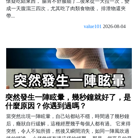
懷疑吃錯東西， 腸胃不舒服罷了...後來從一天拉一次，變
成一天腹瀉三四次，尤其吃了肉類食物後， 排泄物還夾
帶...
value101
2026-08-04
突然發生一陣眩暈，幾秒鐘就好了，是
什麼原因？你遇到過嗎？
當突然出現一陣眩暈，自己站都站不穩，時間過了幾秒鐘
后，癥狀自行緩解，這種經歷幾乎每個人都有過。 它來得
突然，令人不知所措，然後又瞬間消失，如同一陣風吹過