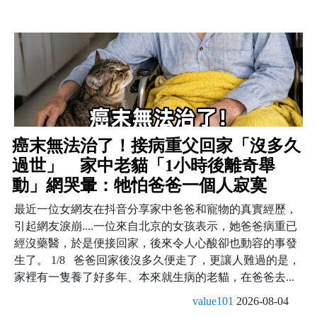
癌末無法治了！接病重父回家「沒多久
過世」 家中老貓「1小時後離奇舉
動」網哭暈：牠怕爸爸一個人寂寞
最近一位女網友在抖音分享家中爸爸和寵物的真實經歷，
引起網友淚崩....一位來自北京的女孩表示，她爸爸病重已
經沒藥醫，於是便接回家，後來令人心酸卻也動容的事發
生了。 1/8 爸爸回家後沒多久便走了，更讓人難過的是，
家裡有一隻養了好多年、本來就生病的老貓，在爸爸去...
value101
2026-08-04