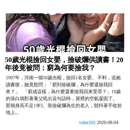
50歲光棍撿回女嬰，撿破爛供讀書！20
年後竟被問：窮為何要撿我？
1997年，河南一個50歲光棍，撿回1名女嬰。 不料，送她
讀書後，她竟怒問：「窮到撿破爛，為什麼還撿我回
來？」 「窮成這樣，為什麼還要撿我回來受罪？」19歲
的張白鴿對著養父吼出這句話時，屋裡的空氣凝固了。
那個身高不足1米5、靠撿破爛為生的老人，顫抖著手收拾
地上...
value101
2026-08-04