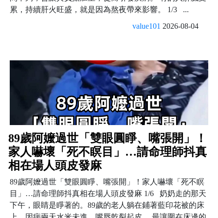
累，持續肝火旺盛，就是因為熬夜帶來影響。 1/3 ...
value101
2026-08-04
89歲阿嬤過世「雙眼圓睜、嘴張開」！
家人嚇壞「死不瞑目」…請命理師抖真
相在場人頭皮發麻
89歲阿嬤過世「雙眼圓睜、嘴張開」！家人嚇壞「死不瞑
目」…請命理師抖真相在場人頭皮發麻 1/6 奶奶走的那天
下午，眼睛是睜著的。89歲的老人躺在鋪著藍印花被的床
上，因病兩天水米未進，嘴唇乾裂起皮。 最讓圍在床邊的