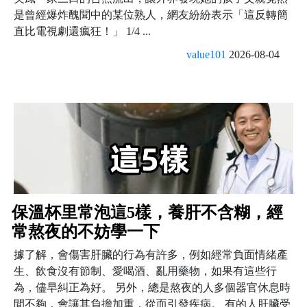
是曾經爆炸醜聞中的某位熟人，網友紛紛表示「這反轉簡
直比電視劇還瘋狂！」 1/4 ...
value101
2026-08-04
保溫杯里常泡這5樣，養肝不含糊，經
常熬夜的不妨學一下
據了解，會傷害肝臟的行為有許多，例如經常負面情緒產
生、飲食沒有節制、愛喝酒、亂用藥物，如果有這些行
為，儘早糾正為好。 另外，總是熬夜的人多個器官休息時
間不夠，會讓其負擔加重，從而引發疾病。 有的人肝臟受