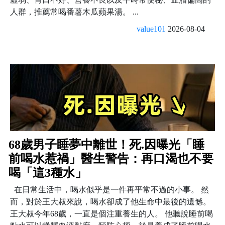
人群，推薦常喝番薯木瓜蘋果湯。 ...
value101
2026-08-04
68歲男子睡夢中離世！死.因曝光「睡
前喝水惹禍」醫生警告：再口渴也不要
喝「這3種水」
在日常生活中，喝水似乎是一件再平常不過的小事。 然
而，對於王大叔來說，喝水卻成了他生命中最後的遺憾。
王大叔今年68歲，一直是個注重養生的人。 他聽說睡前喝