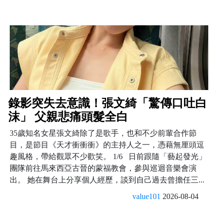
錄影突失去意識！張文綺「驚傳口吐白
沫」 父親悲痛頭髮全白
35歲知名女星張文綺除了是歌手，也和不少前輩合作節
目，是節目《天才衝衝衝》的主持人之一，憑藉無厘頭逗
趣風格，帶給觀眾不少歡笑。 1/6 日前跟隨「藝起發光」
團隊前往馬來西亞古晉的蒙福教會，參與巡迴音樂會演
出。 她在舞台上分享個人經歷，談到自己過去曾擔任三...
value101
2026-08-04