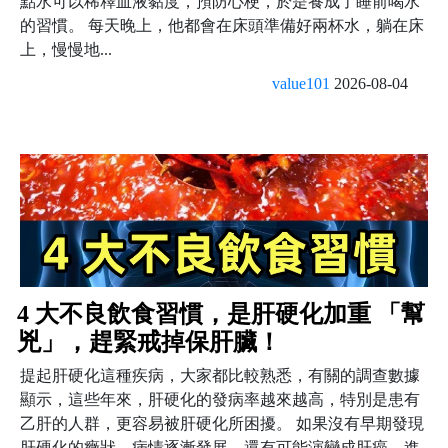
點水可以稀釋血液黏度，預防心梗，於是養成了睡前喝水
的習慣。 每天晚上，他都會在床頭準備好兩杯水，躺在床
上，慢慢地...
value101
2026-08-04
4 大不良飲食習慣，是肝硬化加重 「幫
兇」，趕緊戒掉保肝臟！
提起肝硬化這種疾病，大家都比較熟悉，有關的調查數據
顯示，這些年來，肝硬化的發病率越來越高，特別是患有
乙肝的人群，更容易被肝硬化所困擾。 如果沒有早期發現
肝硬化的癥狀，病情逐漸發展，還有可能演變成肝癌，進