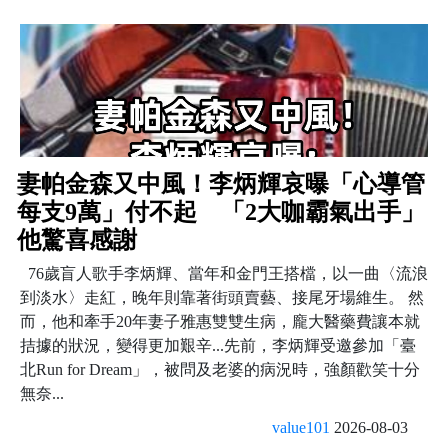
妻帕金森又中風！李炳輝哀曝「心導管
每支9萬」付不起 「2大咖霸氣出手」
他驚喜感謝
76歲盲人歌手李炳輝、當年和金門王搭檔，以一曲〈流浪
到淡水〉走紅，晚年則靠著街頭賣藝、接尾牙場維生。 然
而，他和牽手20年妻子雅惠雙雙生病，龐大醫藥費讓本就
拮據的狀況，變得更加艱辛...先前，李炳輝受邀參加「臺
北Run for Dream」，被問及老婆的病況時，強顏歡笑十分
無奈...
value101
2026-08-03