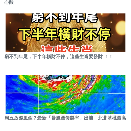
心酸
窮不到年尾，下半年橫財不停，這些生肖要發財 ！！
周五放颱風假？最新「暴風圈侵襲率」出爐 北北基桃最高