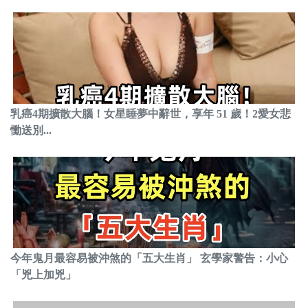
乳癌4期擴散大腦！女星睡夢中辭世，享年 51 歲！2愛女悲
慟送別...
今年鬼月最容易被沖煞的「五大生肖」 玄學家警告：小心
「兇上加兇」