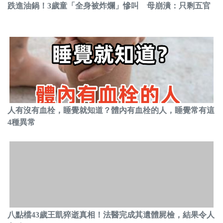
跌進油鍋！3歲童「全身被炸爛」慘叫 母崩潰：只剩五官
人有沒有血栓，睡覺就知道？體內有血栓的人，睡覺常有這
4種異常
八點檔43歲王凱猝逝真相！法醫完成其遺體屍檢，結果令人