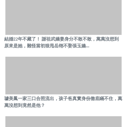
結婚22年不藏了！ 謝祖武嬌妻身分不敢不敢，萬萬沒想到
原來是她，難怪當初狠甩岳翎不娶張玉嬿...
璩美鳳一家三口合照流出，孩子爸真實身份徹底瞞不住，萬
萬沒想到竟然是他？