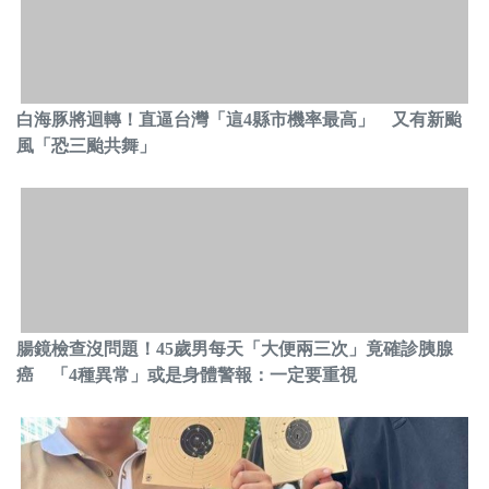
白海豚將迴轉！直逼台灣「這4縣市機率最高」 又有新颱
風「恐三颱共舞」
腸鏡檢查沒問題！45歲男每天「大便兩三次」竟確診胰腺
癌 「4種異常」或是身體警報：一定要重視