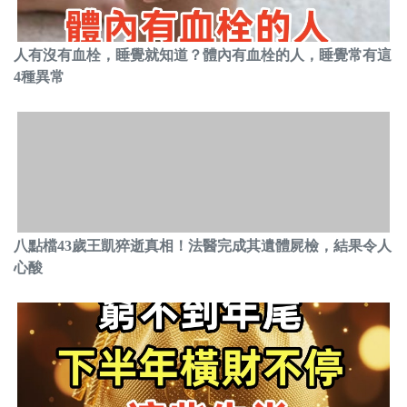
人有沒有血栓，睡覺就知道？體內有血栓的人，睡覺常有這
4種異常
八點檔43歲王凱猝逝真相！法醫完成其遺體屍檢，結果令人
心酸