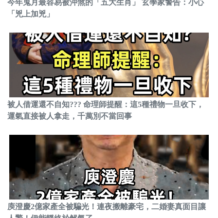
今年鬼月最容易被沖煞的「五大生肖」 玄學家警告：小心
「兇上加兇」
被人借運還不自知??? 命理師提醒：這5種禮物一旦收下，
運氣直接被人拿走，千萬別不當回事
庾澄慶2億家產全被騙光！連夜搬離豪宅，二婚妻真面目讓