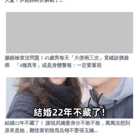
人驚！伊能靜終於解氣了...
腸鏡檢查沒問題！45歲男每天「大便兩三次」竟確診胰腺
癌 「4種異常」或是身體警報：一定要重視
結婚22年不藏了！ 謝祖武嬌妻身分不敢不敢，萬萬沒想到
原來是她，難怪當初狠甩岳翎不娶張玉嬿...