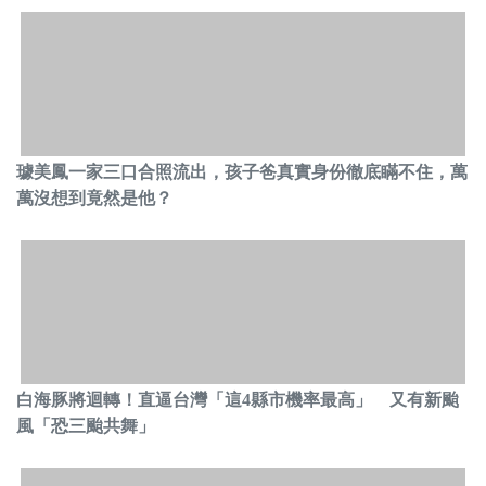
璩美鳳一家三口合照流出，孩子爸真實身份徹底瞞不住，萬
萬沒想到竟然是他？
白海豚將迴轉！直逼台灣「這4縣市機率最高」 又有新颱
風「恐三颱共舞」