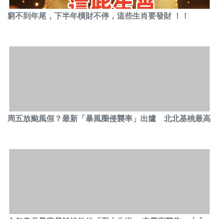
窮不到年尾，下半年橫財不停，這些生肖要發財 ！！
周五放颱風假？最新「暴風圈侵襲率」出爐 北北基桃最高