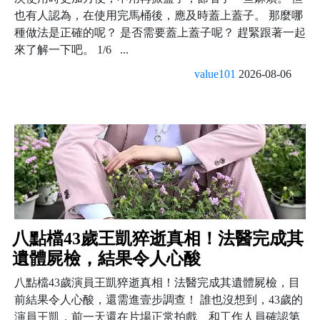
也有人認為，在使用完馬桶後，應及時蓋上蓋子。 那麼哪
種做法是正確的呢？ 是否需要蓋上蓋子呢？ 趕緊跟著一起
來了解一下吧。 1/6 ...
value101
2026-08-06
八點檔43歲王凱猝逝真相！法醫完成其
遺體屍檢，結果令人心酸
八點檔43歲演員王凱猝逝真相！法醫完成其遺體屍檢，目
前結果令人心酸，還需進壹步調查！ 誰也沒想到，43歲的
演員王凱，前一天還在片場正常拍戲、和工作人員確認第