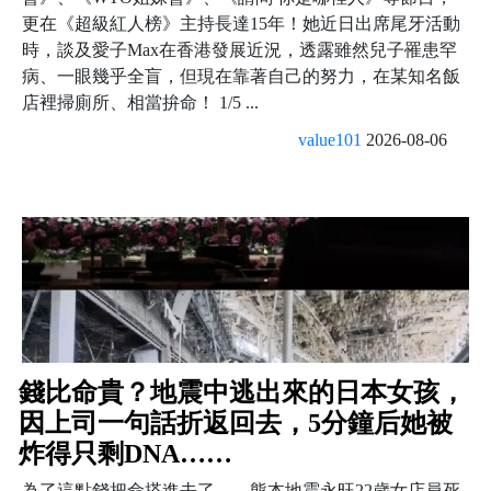
更在《超級紅人榜》主持長達15年！她近日出席尾牙活動
時，談及愛子Max在香港發展近況，透露雖然兒子罹患罕
病、一眼幾乎全盲，但現在靠著自己的努力，在某知名飯
店裡掃廁所、相當拚命！ 1/5 ...
value101
2026-08-06
錢比命貴？地震中逃出來的日本女孩，
因上司一句話折返回去，5分鐘后她被
炸得只剩DNA……
為了這點錢把命搭進去了——熊本地震永旺22歲女店員死