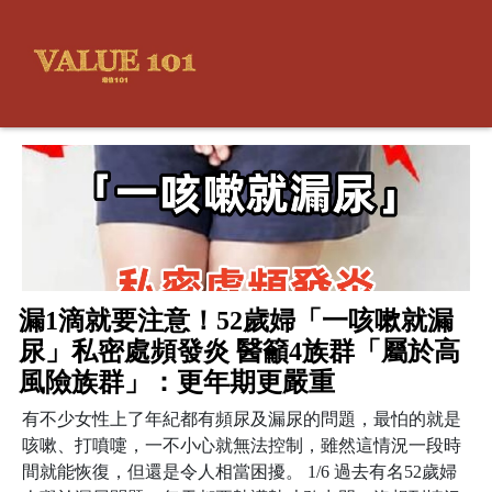
漏1滴就要注意！52歲婦「一咳嗽就漏
尿」私密處頻發炎 醫籲4族群「屬於高
風險族群」：更年期更嚴重
有不少女性上了年紀都有頻尿及漏尿的問題，最怕的就是
咳嗽、打噴嚏，一不小心就無法控制，雖然這情況一段時
間就能恢復，但還是令人相當困擾。 1/6 過去有名52歲婦