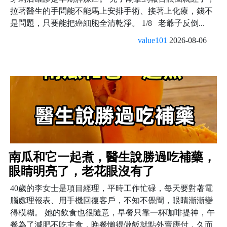
拉著醫生的手問能不能馬上安排手術、接著上化療，錢不
是問題，只要能把癌細胞全清乾淨。 1/8 老爺子反倒...
value101
2026-08-06
南瓜和它一起煮，醫生說勝過吃補藥，
眼睛明亮了，老花眼沒有了
40歲的李女士是項目經理，平時工作忙碌，每天要對著電
腦處理報表、用手機回復客戶，不知不覺間，眼睛漸漸變
得模糊。 她的飲食也很隨意，早餐只靠一杯咖啡提神，午
餐為了減肥不吃主食，晚餐懶得做飯就點外賣應付，久而