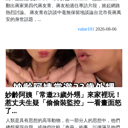
翻出蔣家第四代蔣友青、蔣友柏過往專訪片段，掀起網路
熱烈討論。 蔣友青在訪談中毫無保留地談論台北市長蔣萬
安的身世話題，...
value101
2026-08-06
妙齡阿姨「常邀23歲外甥」來家裡玩！
惹丈夫生疑「偷偷裝監控」一看畫面怒
了...
人類是具有思想的高等動物，在一部分人的思想中，他們
總想展現自我、或做些比較「奇葩」的事，以便滿足他們