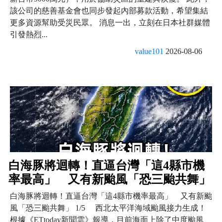
該公司的慈善基金會也同步發起內部募款活動，希望集結
更多資源幫助受災民眾。 消息一出，立刻在日本社群媒體
引發熱烈...
value101
2026-08-06
白海豚將迴轉！直逼台灣「這4縣市機
率最高」 又有新颱風「恐三颱共舞」
白海豚將迴轉！直逼台灣「這4縣市機率最高」 又有新颱
風「恐三颱共舞」 1/5 西北太平洋海域颱風接力生成！
根據《ETtoday新聞雲》報導，目前海面上除了中度颱風