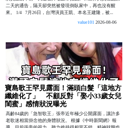
二天的通告，隔天卻突然被發現倒臥家中，再也沒有醒
來。 1/4 7月26日，台灣演員王凱、本名王建隆，被...
value101
2026-08-06
寶島歌王罕見露面！滿頭白髮「這地方
纖維化了」 不顧反對「娶小33歲女兒
閨蜜」感情狀況曝光
高齡84歲的「急智歌王」張帝近年極少公開露面，讓許多
老歌迷相當掛念他的身體狀況。 根據《中時新聞網》報
導，目前張帝的視力、聽力維持得相當不錯，精神狀態也