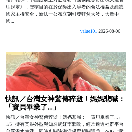
理規定》，聲稱目的在於保障出入境者的合法權益及維護
國家主權安全，新法一公布立刻引發軒然大波，大量中
國...
value101
2026-08-06
快訊／台灣女神驚傳猝逝！媽媽悲喊：
「寶貝畢業了...」
快訊／台灣女神驚傳猝逝！媽媽悲喊：「寶貝畢業了...」
1/5 擁有亮眼外型與知名網紅李潤潤，經常透過社群平台
分享潛水生活，同時也關注海洋保育相關議題，在IG上吸