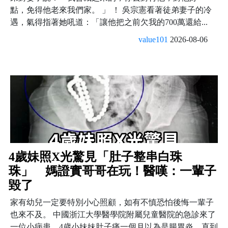
點，免得他老來我們家。 」 ！ 吳宗憲看著徒弟妻子的冷
遇，氣得指著她吼道：「讓他把之前欠我的700萬還給...
value101
2026-08-06
4歲妹照X光驚見「肚子整串白珠
珠」 媽證實哥哥在玩！醫嘆：一輩子
毀了
家有幼兒一定要特別小心照顧，如有不慎恐怕後悔一輩子
也來不及。 中國浙江大學醫學院附屬兒童醫院的急診來了
一位小病患，4歲小妹妹肚子痛一個月以為是腸胃炎，直到