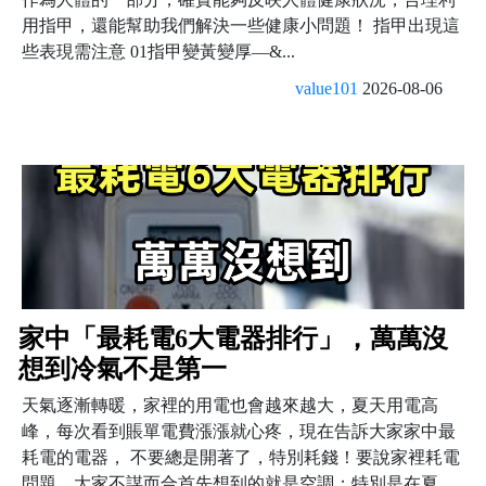
用指甲，還能幫助我們解決一些健康小問題！ 指甲出現這
些表現需注意 01指甲變黃變厚—&...
value101
2026-08-06
家中「最耗電6大電器排行」，萬萬沒
想到冷氣不是第一
天氣逐漸轉暖，家裡的用電也會越來越大，夏天用電高
峰，每次看到賬單電費漲漲就心疼，現在告訴大家家中最
耗電的電器， 不要總是開著了，特別耗錢！要說家裡耗電
問題，大家不謀而合首先想到的就是空調；特別是在夏