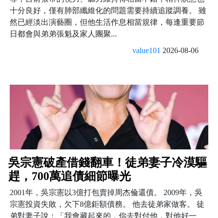
十分良好，僅有肺部纖維化的問題需要持續追蹤調養。 雖
然已經淡出演藝圈，但他生活作息相當規律，每逢重要節
日都會與弟弟張魁及家人團聚...
value101
2026-08-06
吳宗憲破產借錢翻車！徒弟妻子冷漠驅
趕，700萬追債細節曝光
2001年，吳宗憲以3億打包賣掉周杰倫還債。 2009年，吳
宗憲投資失敗，欠下8億鉅額債務。 他去徒弟家做客。 徒
弟對妻子說：「我會藏起來的，你去對付他，對他好一