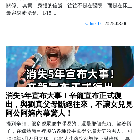
關係。 其實，身體的信號，往往不是在醫院，而是在床上
最容易被發現。 1/15 ...
value101
2026-08-06
消失5年宣布大事！辛龍宣布正式復
出，與劉真父母斷絕往來，不讓女兒見
阿公阿嫲內幕驚人！
提到辛龍，很多觀眾腦中浮現的，還是那個光頭、留著鬍
子，在綜藝節目裡模仿各種歌手逗得全場大笑的男人。 可
2020年3月22日之後，他的人生像突然被按下暫停鍵。 妻