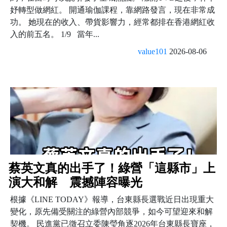
妤轉型做網紅。 開通瑜伽課程，靠網路發言，現在非常成
功。 她現在的收入、帶貨影響力，經常都排在香港網紅收
入的前五名。 1/9 當年...
value101
2026-08-06
蔡英文真的出手了！綠營「這縣市」上
演大和解 震撼陣容曝光
根據《LINE TODAY》報導，台東縣長選戰近日出現重大
變化，原先備受關注的綠營內部競爭，如今可望迎來和解
契機。 民進黨已徵召立委陳瑩角逐2026年台東縣長寶座，