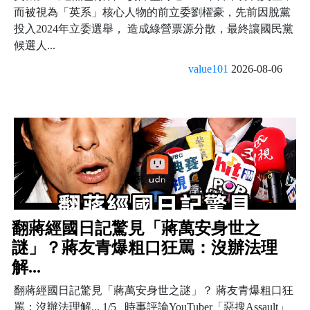
而被視為「英系」核心人物的前立委劉櫂豪，先前因脫黨
投入2024年立委選舉， 造成綠營票源分散，最終讓國民黨
候選人...
value101
2026-08-06
翻蔣經國日記驚見「蔣萬安身世之
謎」？蔣友青爆粗口狂罵：沒辦法理
解...
翻蔣經國日記驚見「蔣萬安身世之謎」？ 蔣友青爆粗口狂
罵：沒辦法理解... 1/5 時事評論YouTuber「惡搜Assault」