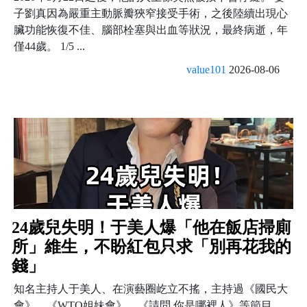
子劉真因為嚴重主動脈瓣狹窄接受手術，之後陸續出現心
臟功能恢復不佳、腦部栓塞與出血等狀況，最終病逝，年
僅44歲。 1/5 ...
value101
2026-08-06
24歲兒失明！于美人爆「他在飯店掃廁
所」維生，不盼紅包只求「別再花我的
錢」
知名主持人于美人、在演藝圈屹立不搖，主持過《國民大
會》、《WTO姐妹會》、《請問 你是哪裡人》等節目，