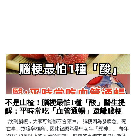
不是山楂！腦梗最怕1種「酸」醫生提
醒：平時常吃「血管通暢」遠離腦梗
說到腦梗，大家可能都不會陌生。 腦梗因為發病急、死
亡率、致殘率極高，因此被認為是中老年「死神」。 每年
約有150萬以上的人突發腦梗。 腦梗的出現主要是因為某