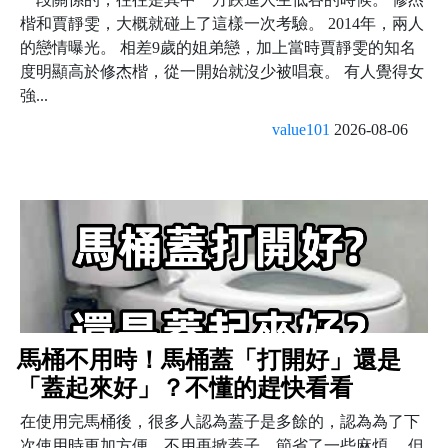
楷和賈靜雯，大概就碰上了這樣一次考驗。 2014年，兩人
的戀情曝光。 相差9歲的姐弟戀，加上當時賈靜雯的知名
度明顯高於修杰楷，從一開始就沒少被唱衰。 有人覺得女
強...
value101
2026-08-06
馬桶不用時！馬桶蓋「打開好」還是
「蓋起來好」？不懂的趕快看看
在使用完馬桶後，很多人認為蓋子是多餘的，認為為了下
次使用時更加方便，不用再掀蓋子，節省了一些麻煩。 但