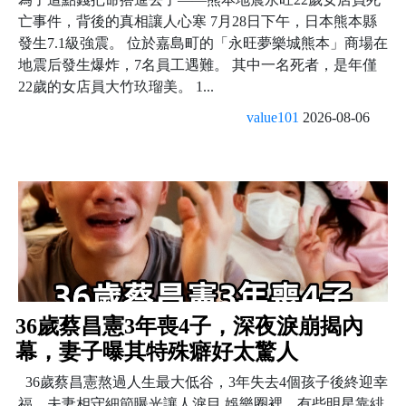
亡事件，背後的真相讓人心寒 7月28日下午，日本熊本縣
發生7.1級強震。 位於嘉島町的「永旺夢樂城熊本」商場在
地震后發生爆炸，7名員工遇難。 其中一名死者，是年僅
22歲的女店員大竹玖瑠美。 1...
value101
2026-08-06
36歲蔡昌憲3年喪4子，深夜淚崩揭內
幕，妻子曝其特殊癖好太驚人
36歲蔡昌憲熬過人生最大低谷，3年失去4個孩子後終迎幸
福，夫妻相守細節曝光讓人淚目 娛樂圈裡，有些明星靠緋