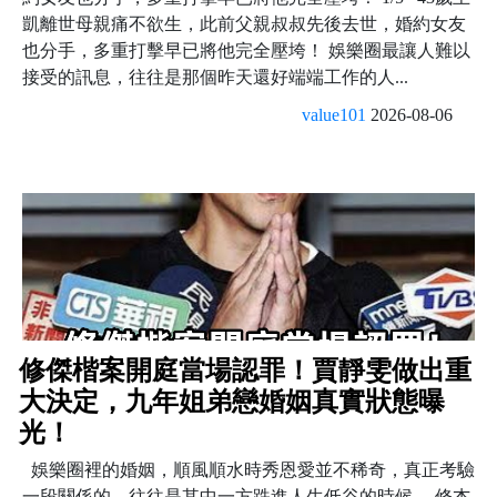
凱離世母親痛不欲生，此前父親叔叔先後去世，婚約女友
也分手，多重打擊早已將他完全壓垮！ 娛樂圈最讓人難以
接受的訊息，往往是那個昨天還好端端工作的人...
value101
2026-08-06
修傑楷案開庭當場認罪！賈靜雯做出重
大決定，九年姐弟戀婚姻真實狀態曝
光！
娛樂圈裡的婚姻，順風順水時秀恩愛並不稀奇，真正考驗
一段關係的，往往是其中一方跌進人生低谷的時候。 修杰