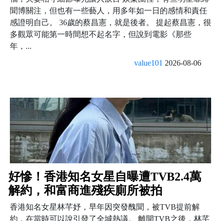
聞博關注，但也有一些藝人，用多年如一日的感情和責任
感證明自己。 36歲的蔡昌憲，就是後者。 提起蔡昌憲，很
多觀眾可能第一時間想不起名字，但說到電影《那些
年，...
value101
2026-08-06
好慘！香港知名女星自曝遭TVB2.4萬
解約，和富商進殘疾廁所被拍
香港知名女星林芊妤，早年因突發醜聞，被TVB提前解
約，在當時可以說引發了全城熱議。 離開TVB之後，林芊