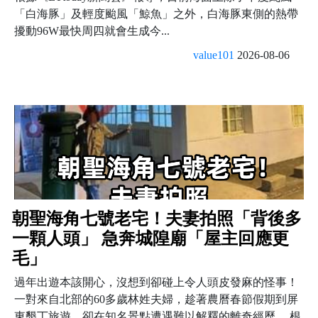
「白海豚」及輕度颱風「鯨魚」之外，白海豚東側的熱帶
擾動96W最快周四就會生成今...
value101
2026-08-06
朝聖海角七號老宅！夫妻拍照「背後多
一顆人頭」 急奔城隍廟「屋主回應更
毛」
過年出遊本該開心，沒想到卻碰上令人頭皮發麻的怪事！
一對來自北部的60多歲林姓夫婦，趁著農曆春節假期到屏
東墾丁旅遊，卻在知名景點遭遇難以解釋的離奇經歷。 根