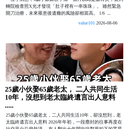
轉院檢查照X光才發現「肚子裡有一串珠珠」。 雖然緊急
開刀治療，未來罹患後遺癥的風險卻相當高。 1/6 ...
value101
2026-08-06
25歲小伙娶65歲老太， 二人共同生活
10年，沒想到老太臨終遺言出人意料
.....
25歲小伙娶65歲老太，二人共同生活10年，卻沒想到，老
太臨終遺言出人意料 2026年年初，一段塵封的往事再度在
社交平台引發熱議。 有人翻出十年間街坊鄰里拍下的零星