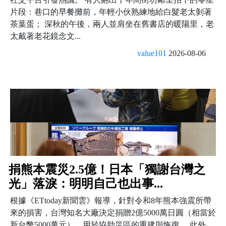
片段：巷口的早餐攤前，年輕小伙熟練地給白髮老太剝著
茶葉蛋； 深秋的午後，兩人並肩坐在舊書店的暖陽里，老
太戴著老花鏡念文...
value101
2026-08-06
捐熊本震災2.5億！日本「獨謝台灣之
光」落淚：明明自己也出事...
根據《ETtoday新聞雲》報導，針對令和8年熊本強震所帶
來的損害，台灣知名大廠決定捐贈2億5000萬日圓（相當於
新台幣5000萬元），用於協助災區的重建與恢復。 此外，