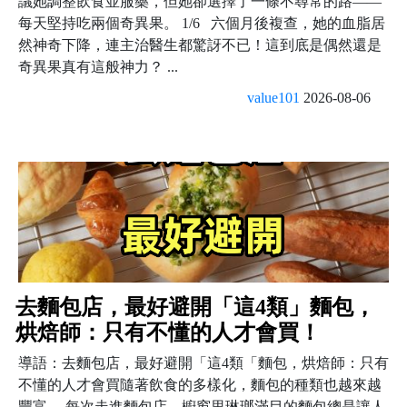
議她調整飲食並服藥，但她卻選擇了一條不尋常的路——
每天堅持吃兩個奇異果。 1/6 六個月後複查，她的血脂居
然神奇下降，連主治醫生都驚訝不已！這到底是偶然還是
奇異果真有這般神力？ ...
value101
2026-08-06
去麵包店，最好避開「這4類」麵包，
烘焙師：只有不懂的人才會買！
導語：去麵包店，最好避開「這4類「麵包，烘焙師：只有
不懂的人才會買隨著飲食的多樣化，麵包的種類也越來越
豐富。 每次走進麵包店，櫥窗里琳瑯滿目的麵包總是讓人