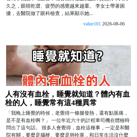
久之，眼睛乾澀、疲勞的感覺越來越重。 李女士帶著困
擾，去醫院做了眼科檢查，結果顯示她...
value101
2026-08-06
人有沒有血栓，睡覺就知道？體內有血
栓的人，睡覺常有這4種異常
「我晚上睡覺的時候，老覺得一條腿發熱，還有點脹痛，
是不是有血栓啊？」 一位年近六十的計程車司機在體檢時
問出了這句話。 很多人會覺得，血栓這種事，一定是和醫
院有關，要麼是腦梗、要麼是肺栓塞，和日常生活沒什麼