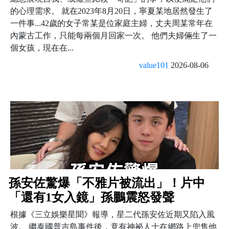
的心理需求。 就在2023年8月20日，寧夏某地居然發生了
一件事...42歲的女子常某是位家庭主婦，丈夫周某常年在
內蒙古工作，只能每兩個月回家一次。 他們夫婦倆生了一
個女孩，現在在...
value101
2026-08-06
孫安佐驚爆「不雅片被流出」！片中
「還有1女入鏡」孫鵬震怒發聲
根據《三立娛樂星聞》報導，星二代孫安佐近期又陷入風
波。 繼泰國普吉島事件後，竟有神祕人士在網路上兜售他