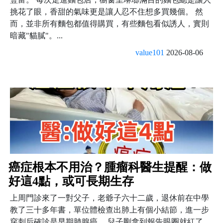
挑花了眼，香甜的氣味更是讓人忍不住想多買幾個。 然
而，並非所有麵包都值得購買，有些麵包看似誘人，實則
暗藏"貓膩"。...
value101
2026-08-06
癌症根本不用治？腫瘤科醫生提醒：做
好這4點，或可長期生存
上周門診來了一對父子，老爺子六十二歲，退休前在中學
教了三十多年書，單位體檢查出肺上有個小結節，進一步
穿刺后確診是早期肺腺癌。 兒子剛拿到報告眼圈就紅了，