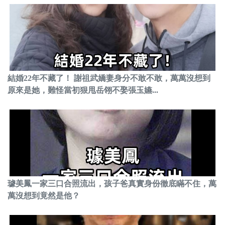
結婚22年不藏了！ 謝祖武嬌妻身分不敢不敢，萬萬沒想到
原來是她，難怪當初狠甩岳翎不娶張玉嬿...
璩美鳳一家三口合照流出，孩子爸真實身份徹底瞞不住，萬
萬沒想到竟然是他？