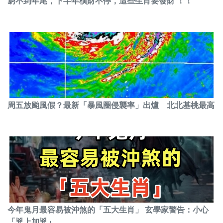
窮不到年尾，下半年橫財不停，這些生肖要發財 ！！
周五放颱風假？最新「暴風圈侵襲率」出爐 北北基桃最高
今年鬼月最容易被沖煞的「五大生肖」 玄學家警告：小心
「兇上加兇」