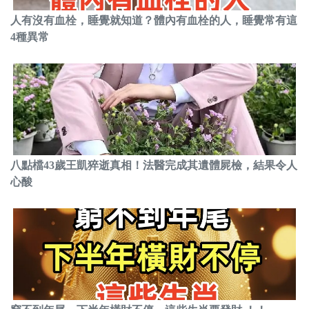
人有沒有血栓，睡覺就知道？體內有血栓的人，睡覺常有這
4種異常
八點檔43歲王凱猝逝真相！法醫完成其遺體屍檢，結果令人
心酸