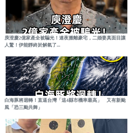
庾澄慶2億家產全被騙光！連夜搬離豪宅，二婚妻真面目讓
人驚！伊能靜終於解氣了...
白海豚將迴轉！直逼台灣「這4縣市機率最高」 又有新颱
風「恐三颱共舞」