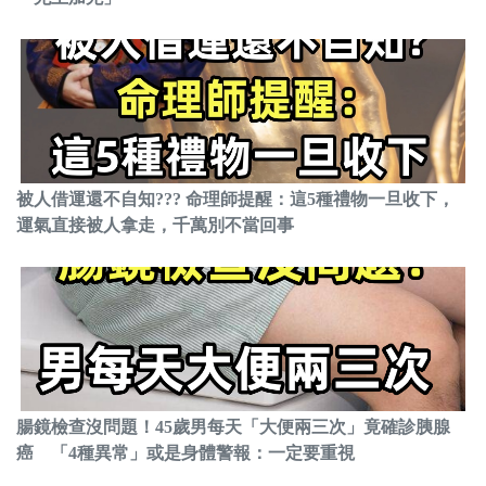
被人借運還不自知??? 命理師提醒：這5種禮物一旦收下，
運氣直接被人拿走，千萬別不當回事
腸鏡檢查沒問題！45歲男每天「大便兩三次」竟確診胰腺
癌 「4種異常」或是身體警報：一定要重視