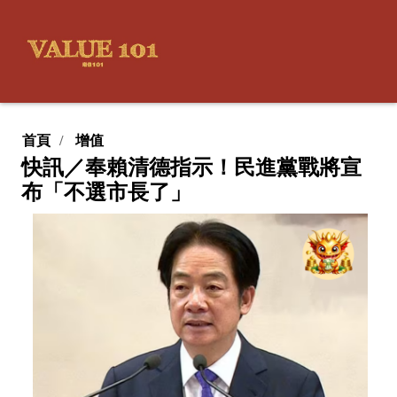
首頁
增值
快訊／奉賴清德指示！民進黨戰將宣
布「不選市長了」