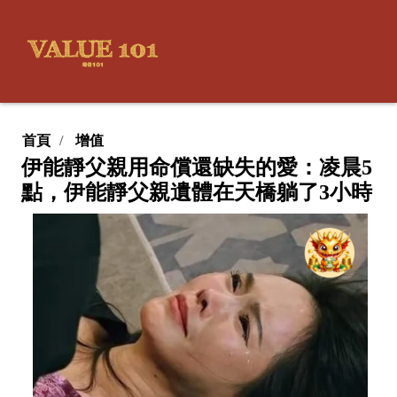
首頁
增值
伊能靜父親用命償還缺失的愛：凌晨5
點，伊能靜父親遺體在天橋躺了3小時