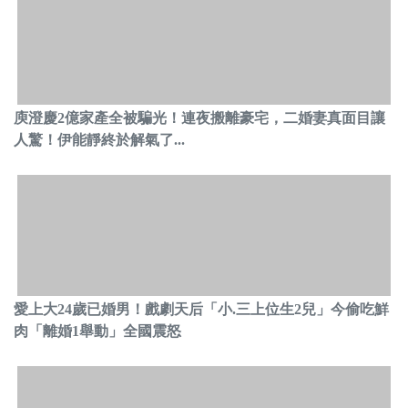
庾澄慶2億家產全被騙光！連夜搬離豪宅，二婚妻真面目讓
人驚！伊能靜終於解氣了...
愛上大24歲已婚男！戲劇天后「小.三上位生2兒」今偷吃鮮
肉「離婚1舉動」全國震怒