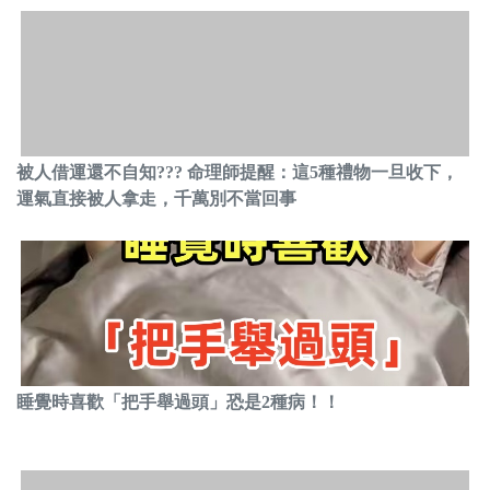
被人借運還不自知??? 命理師提醒：這5種禮物一旦收下，
運氣直接被人拿走，千萬別不當回事
睡覺時喜歡「把手舉過頭」恐是2種病！！