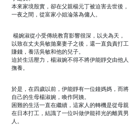
本來家境殷實，卻在父親楊元丁被迫害去世後，
一夜之間，從富家小姐淪落為傭人。
楊婉淑從小受傳統教育影響很深，以夫為天，
以致在丈夫吳敏拋棄妻子之後，還一直負責打工
賺錢，養活吳敏和他的兒子。
迫於生活壓力，楊淑婉不得不將伊能靜交由他人
撫養。
於是，在四歲以前，伊能靜有一位鐘媽媽，而將
自己的生母楊淑婉，喚作阿姨。
困難的生活一直在繼續，這家人的轉機是從母親
在日本打工，結識了一位叫做伊能祥光的離異男
人。