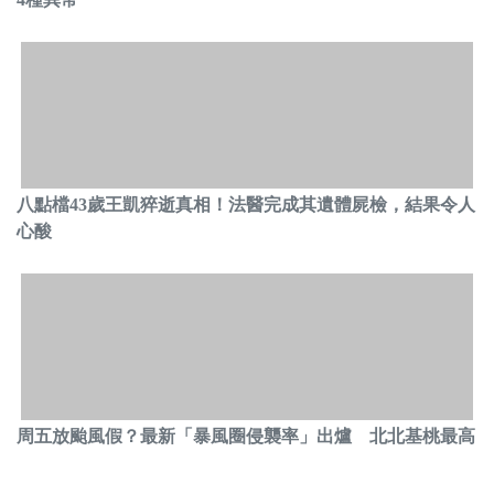
八點檔43歲王凱猝逝真相！法醫完成其遺體屍檢，結果令人
心酸
周五放颱風假？最新「暴風圈侵襲率」出爐 北北基桃最高