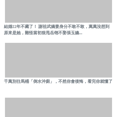
結婚22年不藏了！ 謝祖武嬌妻身分不敢不敢，萬萬沒想到
原來是她，難怪當初狠甩岳翎不娶張玉嬿...
千萬別往馬桶「倒水沖廁」，不然你會後悔，看完你就懂了