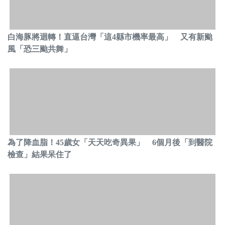
白海豚將迴轉！直逼台灣「這4縣市機率最高」 又有新颱
風「恐三颱共舞」
為了降血脂！45歲女「天天吃奇異果」 6個月後「到醫院
檢查」結果呆住了