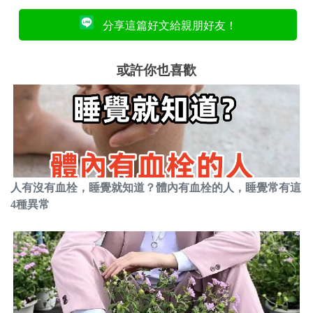
分享這篇好文給親朋好友！
或許你也喜歡
人有沒有血栓，睡覺就知道？體內有血栓的人，睡覺常有這
4種異常