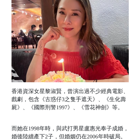
香港資深女星黎淑賢，曾演出過不少經典電影、
戲劇，包含《古惑仔3之隻手遮天》、《生化壽
屍》、《國際刑警1997》、《雪花神劍》等。
而她在1998年時，與武打男星盧惠光奉子成婚，
婚後陸續產下2子，但婚姻仍在2006年時破局。