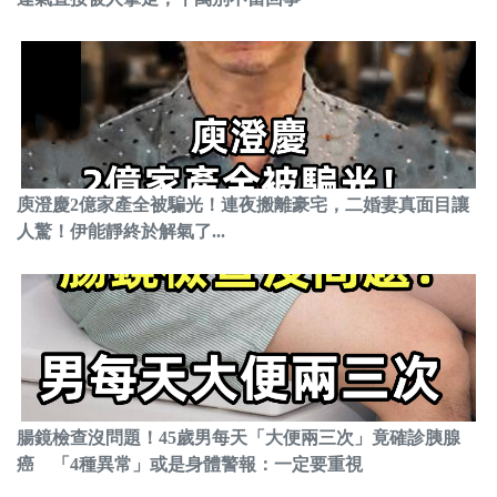
庾澄慶2億家產全被騙光！連夜搬離豪宅，二婚妻真面目讓
人驚！伊能靜終於解氣了...
腸鏡檢查沒問題！45歲男每天「大便兩三次」竟確診胰腺
癌 「4種異常」或是身體警報：一定要重視