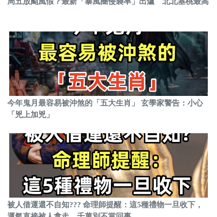
周五放颱風假？最新「暴風圈侵襲率」出爐 北北基桃最高
今年鬼月最容易被沖煞的「五大生肖」 玄學家警告：小心
「兇上加兇」
被人借運還不自知??? 命理師提醒：這5種禮物一旦收下，
運氣直接被人拿走，千萬別不當回事