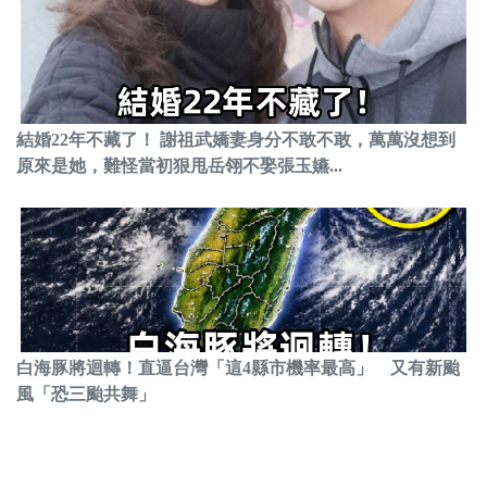
結婚22年不藏了！ 謝祖武嬌妻身分不敢不敢，萬萬沒想到
原來是她，難怪當初狠甩岳翎不娶張玉嬿...
白海豚將迴轉！直逼台灣「這4縣市機率最高」 又有新颱
風「恐三颱共舞」