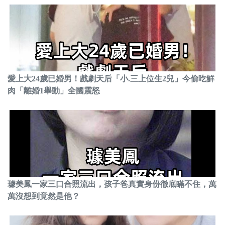
愛上大24歲已婚男！戲劇天后「小.三上位生2兒」今偷吃鮮
肉「離婚1舉動」全國震怒
璩美鳳一家三口合照流出，孩子爸真實身份徹底瞞不住，萬
萬沒想到竟然是他？