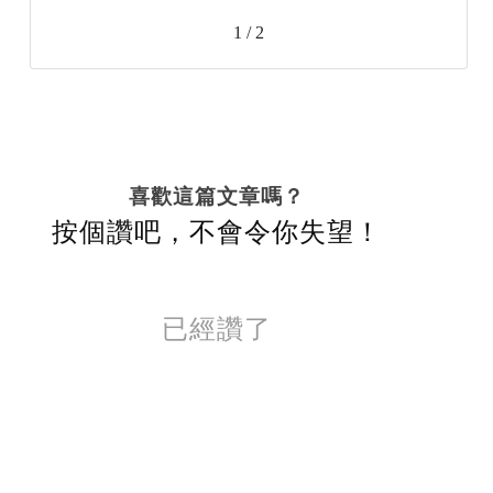
1 / 2
喜歡這篇文章嗎？
按個讚吧，不會令你失望！
已經讚了