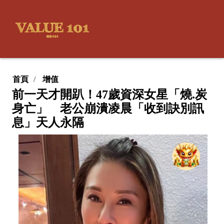
首頁
增值
前一天才開趴！47歲資深女星「燒.炭
身亡」 老公崩潰凌晨「收到訣別訊
息」天人永隔