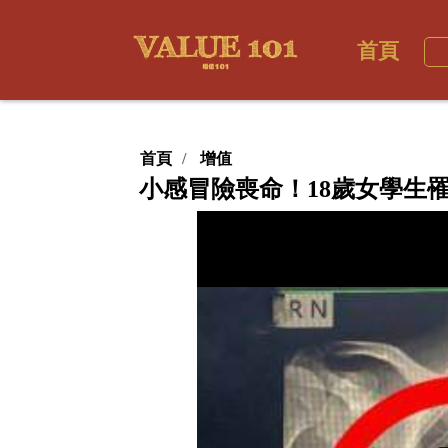
首頁
首頁
增值
小感冒險喪命！18歲女學生