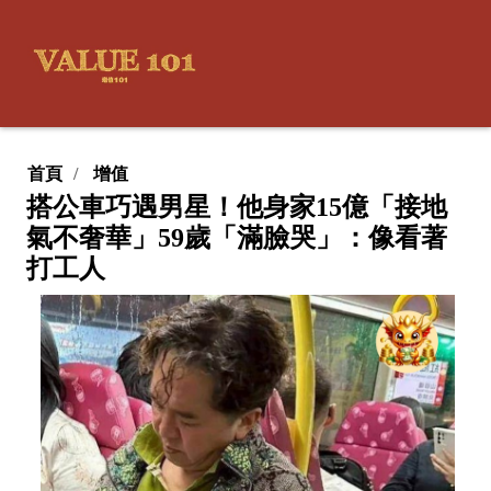
首頁
增值
搭公車巧遇男星！他身家15億「接地
氣不奢華」59歲「滿臉哭」：像看著
打工人