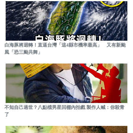
白海豚將迴轉！直逼台灣「這4縣市機率最高」 又有新颱
風「恐三颱共舞」
不知自己過世？八點檔男星回棚內拍戲 製作人喊：你殺青
了