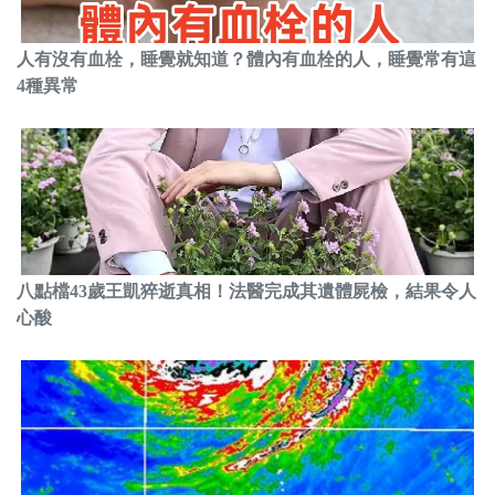
人有沒有血栓，睡覺就知道？體內有血栓的人，睡覺常有這
4種異常
八點檔43歲王凱猝逝真相！法醫完成其遺體屍檢，結果令人
心酸