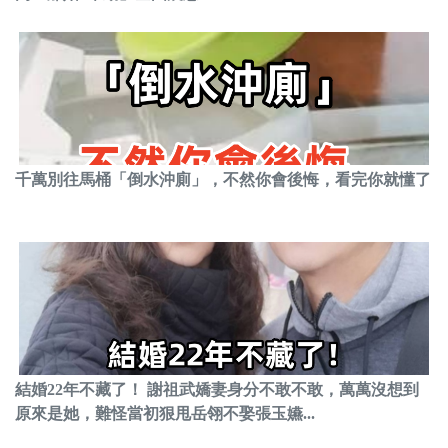
千萬別往馬桶「倒水沖廁」，不然你會後悔，看完你就懂了
結婚22年不藏了！ 謝祖武嬌妻身分不敢不敢，萬萬沒想到
原來是她，難怪當初狠甩岳翎不娶張玉嬿...