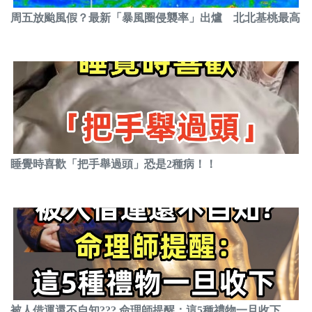
周五放颱風假？最新「暴風圈侵襲率」出爐 北北基桃最高
睡覺時喜歡「把手舉過頭」恐是2種病！！
被人借運還不自知??? 命理師提醒：這5種禮物一旦收下，