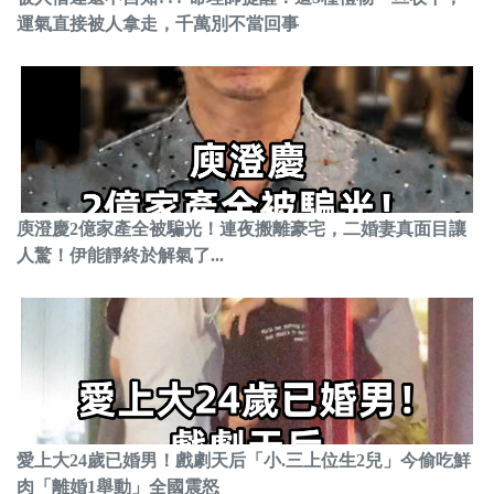
運氣直接被人拿走，千萬別不當回事
庾澄慶2億家產全被騙光！連夜搬離豪宅，二婚妻真面目讓
人驚！伊能靜終於解氣了...
愛上大24歲已婚男！戲劇天后「小.三上位生2兒」今偷吃鮮
肉「離婚1舉動」全國震怒