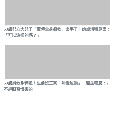
53歲郁方大兒子「驚傳全身癱軟」出事了！她崩潰曝原因：
「可以這樣的嗎？」
53歲男散步猝逝！生前沒三高「熱愛運動」 醫生嘆息：2
不起眼習慣害的