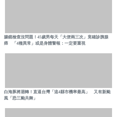
腸鏡檢查沒問題！45歲男每天「大便兩三次」竟確診胰腺
癌 「4種異常」或是身體警報：一定要重視
白海豚將迴轉！直逼台灣「這4縣市機率最高」 又有新颱
風「恐三颱共舞」