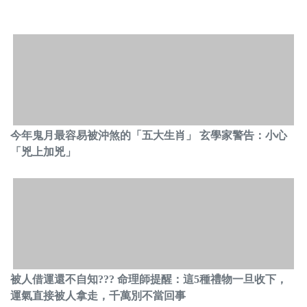
今年鬼月最容易被沖煞的「五大生肖」 玄學家警告：小心
「兇上加兇」
被人借運還不自知??? 命理師提醒：這5種禮物一旦收下，
運氣直接被人拿走，千萬別不當回事