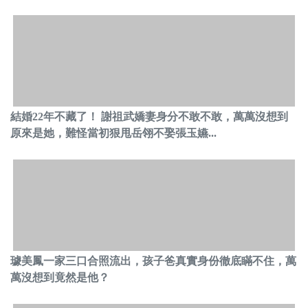
結婚22年不藏了！ 謝祖武嬌妻身分不敢不敢，萬萬沒想到
原來是她，難怪當初狠甩岳翎不娶張玉嬿...
璩美鳳一家三口合照流出，孩子爸真實身份徹底瞞不住，萬
萬沒想到竟然是他？