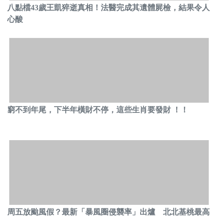
八點檔43歲王凱猝逝真相！法醫完成其遺體屍檢，結果令人
心酸
窮不到年尾，下半年橫財不停，這些生肖要發財 ！！
周五放颱風假？最新「暴風圈侵襲率」出爐 北北基桃最高