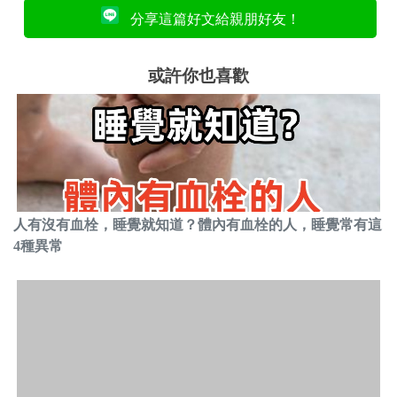
分享這篇好文給親朋好友！
或許你也喜歡
人有沒有血栓，睡覺就知道？體內有血栓的人，睡覺常有這
4種異常