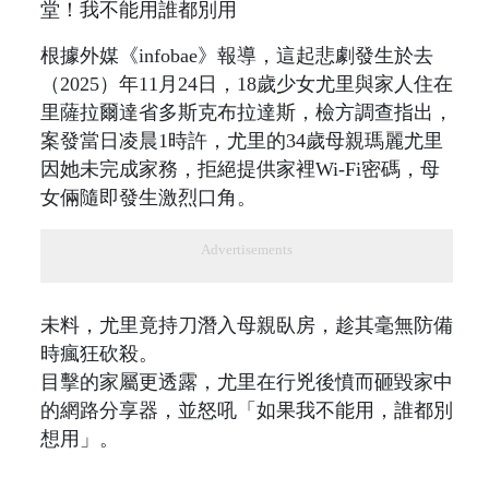
根據外媒《infobae》報導，這起悲劇發生於去
（2025）年11月24日，18歲少女尤里與家人住在
里薩拉爾達省多斯克布拉達斯，檢方調查指出，
案發當日凌晨1時許，尤里的34歲母親瑪麗尤里
因她未完成家務，拒絕提供家裡Wi-Fi密碼，母
女倆隨即發生激烈口角。
Advertisements
未料，尤里竟持刀潛入母親臥房，趁其毫無防備
時瘋狂砍殺。
目擊的家屬更透露，尤里在行兇後憤而砸毀家中
的網路分享器，並怒吼「如果我不能用，誰都別
想用」。