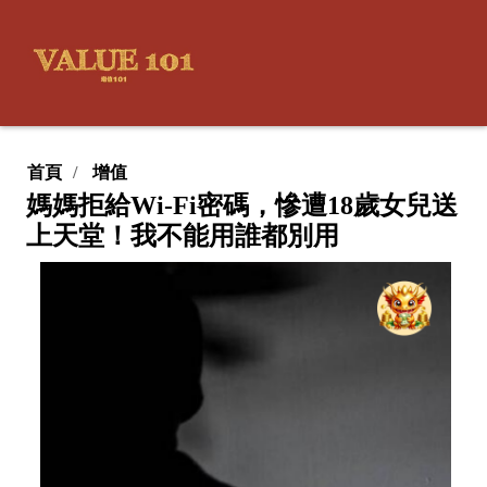
首頁
增值
媽媽拒給Wi-Fi密碼，慘遭18歲女兒送
上天堂！我不能用誰都別用