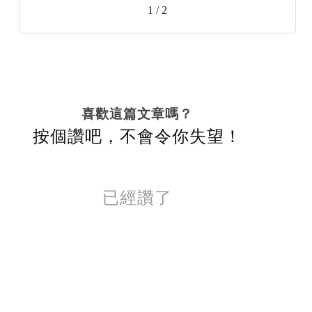
1 / 2
喜歡這篇文章嗎？
按個讚吧，不會令你失望！
已經讚了