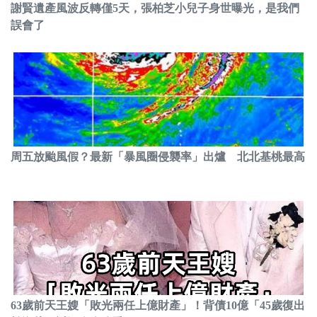
謝賢遺產風波反轉僅5天，張柏芝小兒子身世曝光，是我們
誤會了
周五放颱風假？最新「暴風圈侵襲率」出爐 北北基桃最高
63歲前天王嫂「敗光兩任上億財產」！背債10億「45歲復出