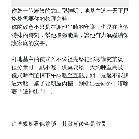
作為一位屬陰的靠山型神明，地基主這一天正是
格外需要你的祭拜之時。
你的敬意不只是在謝他平時的守護，也是在這個
特殊的時刻，幫他增強能量，讓他有力氣繼續保
護家庭的安寧。
拜地基主的儀式雖不像祖先祭祀那樣講究繁復，
但分量可一點不輕！供桌要矮，大約膝蓋高度；
儀式時間選擇下午兩點至五點之間，最遲不能超
過六點；桌子要朝屋內擺，別端出去向外，暗喻
著「送神出門」。
這些規矩看似繁瑣，其實背後全是敬畏。