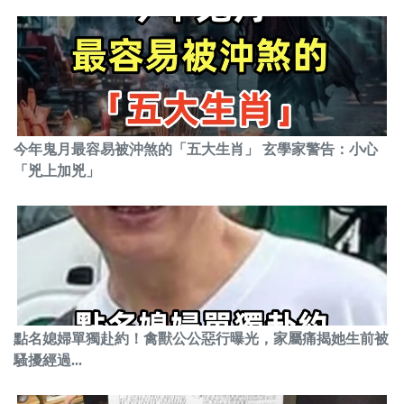
今年鬼月最容易被沖煞的「五大生肖」 玄學家警告：小心
「兇上加兇」
點名媳婦單獨赴約！禽獸公公惡行曝光，家屬痛揭她生前被
騷擾經過...