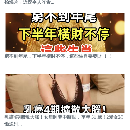
拍海片」近況令人咋舌...
窮不到年尾，下半年橫財不停，這些生肖要發財 ！！
乳癌4期擴散大腦！女星睡夢中辭世，享年 51 歲！2愛女悲
慟送別...