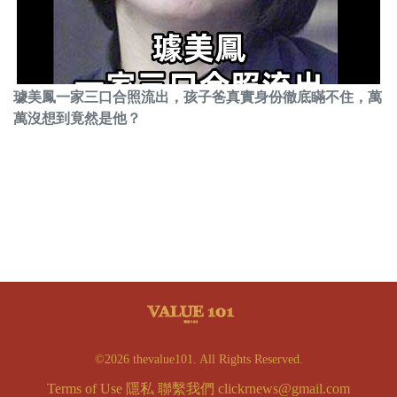
璩美鳳一家三口合照流出，孩子爸真實身份徹底瞞不住，萬
萬沒想到竟然是他？
©2026 thevalue101. All Rights Reserved.
Terms of Use
隱私
聯繫我們
clickrnews@gmail.com