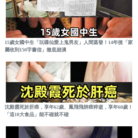
15歲女國中生「玩碟仙愛上鬼男友」人間蒸發！14年後「家
屬收到150字書信」徹底崩潰
沈殿霞死於肝癌，享年62歲、鳳飛飛肺癌猝逝，享年60歲！
「這10大食品」能不碰就不碰