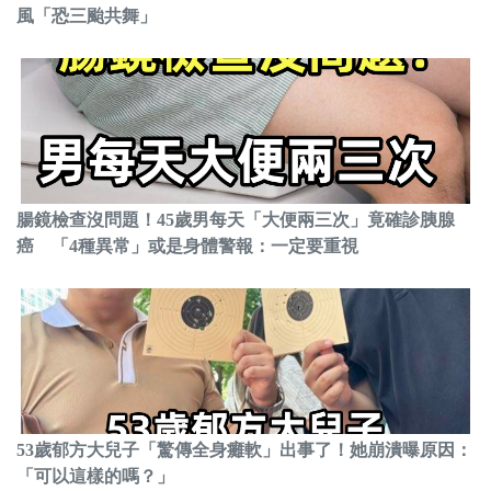
風「恐三颱共舞」
腸鏡檢查沒問題！45歲男每天「大便兩三次」竟確診胰腺
癌 「4種異常」或是身體警報：一定要重視
53歲郁方大兒子「驚傳全身癱軟」出事了！她崩潰曝原因：
「可以這樣的嗎？」