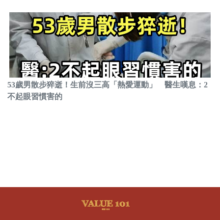
53歲男散步猝逝！生前沒三高「熱愛運動」 醫生嘆息：2
不起眼習慣害的