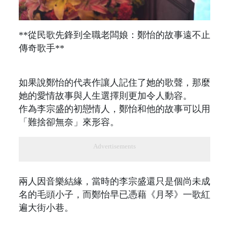
**從民歌先鋒到全職老闆娘：鄭怡的故事遠不止
傳奇歌手**
如果說鄭怡的代表作讓人記住了她的歌聲，那麼
她的愛情故事與人生選擇則更加令人動容。
作為李宗盛的初戀情人，鄭怡和他的故事可以用
「難捨卻無奈」來形容。
Advertisements
兩人因音樂結緣，當時的李宗盛還只是個尚未成
名的毛頭小子，而鄭怡早已憑藉《月琴》一歌紅
遍大街小巷。