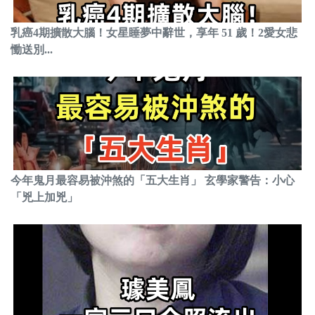
乳癌4期擴散大腦！女星睡夢中辭世，享年 51 歲！2愛女悲
慟送別...
今年鬼月最容易被沖煞的「五大生肖」 玄學家警告：小心
「兇上加兇」