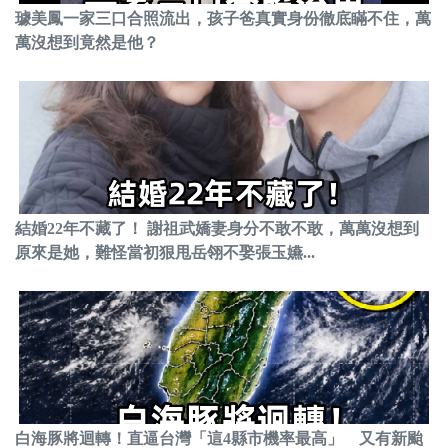
璩美鳳一家三口合照流出，孩子爸真實身份徹底瞞不住，萬
萬沒想到竟然是他？
結婚22年不藏了！ 謝祖武嬌妻身分不敢不敢，萬萬沒想到
原來是她，難怪當初狠甩岳翎不娶張玉嬿...
白海豚將迴轉！直逼台灣「這4縣市機率最高」 又有新颱