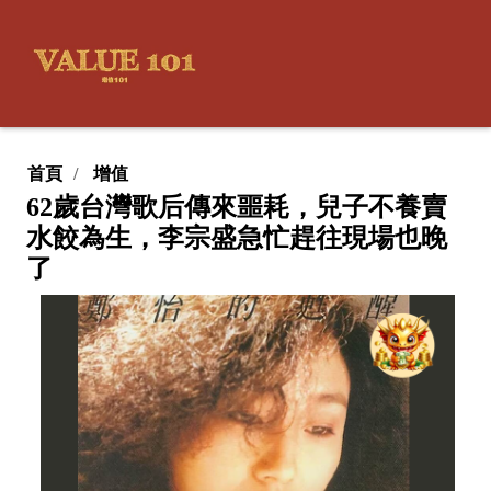
首頁
增值
62歲台灣歌后傳來噩耗，兒子不養賣
水餃為生，李宗盛急忙趕往現場也晚
了