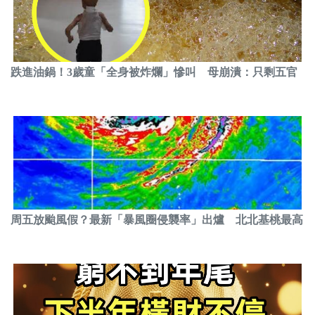
跌進油鍋！3歲童「全身被炸爛」慘叫 母崩潰：只剩五官
周五放颱風假？最新「暴風圈侵襲率」出爐 北北基桃最高