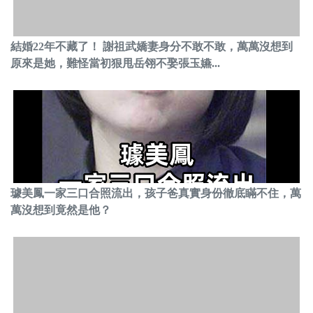
結婚22年不藏了！ 謝祖武嬌妻身分不敢不敢，萬萬沒想到
原來是她，難怪當初狠甩岳翎不娶張玉嬿...
璩美鳳一家三口合照流出，孩子爸真實身份徹底瞞不住，萬
萬沒想到竟然是他？