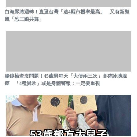
白海豚將迴轉！直逼台灣「這4縣市機率最高」 又有新颱
風「恐三颱共舞」
腸鏡檢查沒問題！45歲男每天「大便兩三次」竟確診胰腺
癌 「4種異常」或是身體警報：一定要重視