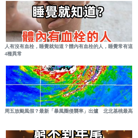
人有沒有血栓，睡覺就知道？體內有血栓的人，睡覺常有這
4種異常
周五放颱風假？最新「暴風圈侵襲率」出爐 北北基桃最高