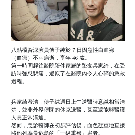
八點檔資深演員傅子純於 7 日因急性白血癥
（血癌）不幸病逝，享年 46 歲。
第一時間趕往醫院陪伴家屬的摯友兵家綺，在受
訪時強忍悲痛，還原了在醫院內令人心碎的急救
過程。
兵家綺澄清，傅子純週日上午送醫時意識相當清
楚，並非外界傳聞的休克送醫，甚至還能與醫護
人員正常溝通。
然而，急診醫師在初步評估後，面色凝重地直接
將他列為最危急的「一級重癥」患者。