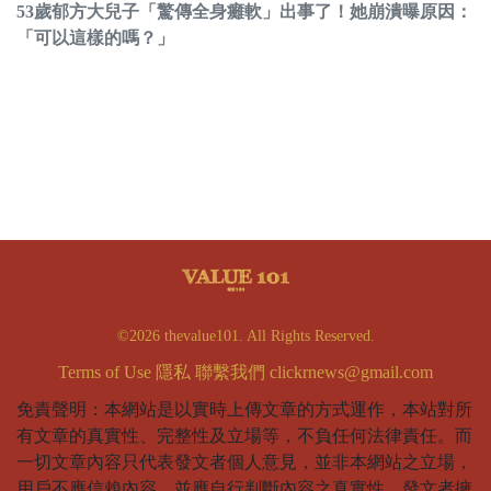
53歲郁方大兒子「驚傳全身癱軟」出事了！她崩潰曝原因：
「可以這樣的嗎？」
©2026 thevalue101. All Rights Reserved.
Terms of Use
隱私
聯繫我們
clickrnews@gmail.com
免責聲明：本網站是以實時上傳文章的方式運作，本站對所
有文章的真實性、完整性及立場等，不負任何法律責任。而
一切文章內容只代表發文者個人意見，並非本網站之立場，
用戶不應信賴內容，並應自行判斷內容之真實性。發文者擁