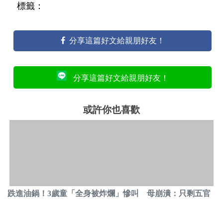
標籤：
分享這篇好文給親朋好友！
分享這篇好文給親朋好友！
或許你也喜歡
跌進油鍋！3歲童「全身被炸爛」慘叫 母崩潰：只剩五官