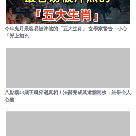
今年鬼月最容易被沖煞的「五大生肖」 玄學家警告：小心
「兇上加兇」
八點檔43歲王凱猝逝真相！法醫完成其遺體屍檢，結果令人
心酸