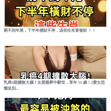
窮不到年尾，下半年橫財不停，這些生肖要發財 ！！
乳癌4期擴散大腦！女星睡夢中辭世，享年 51 歲！2愛女悲
慟送別...