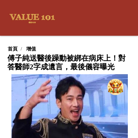
首頁
增值
傅子純送醫後躁動被綁在病床上！對
答醫師2字成遺言，最後儀容曝光