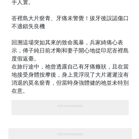
手人寰。
峇裡島大片瘀青、牙痛未警覺！拔牙後誤認傷口
不適錯失良機
回溯這場突如其來的致命風暴，兵家綺痛心表
示，傅子純日前才剛和妻子開心地從印尼峇裡島
度假返臺。
在旅行途中，祂曾透露自己有牙痛癥狀，且在當
地接受身體按摩後，身上竟浮現了大片遲遲沒有
消退的莫名瘀青，但當時身強體健的祂並未特別
在意。
Advertisements
Advertisements