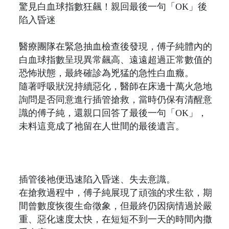
驚見白血球指數狂飆！親回最後一句「OK」後
陷入昏迷
醫療團隊在緊急抽血檢查後發現，傅子純體內的
白血球指數呈現異常飆高、遠遠超過正常數值的
恐怖狀態，最終確診為兇猛的急性白血癥。
隨著呼吸狀況持續惡化，醫師在床邊十萬火急地
詢問是否同意進行插管搶救，當時仍保有清醒意
識的傅子純，還親口回答了最後一句「OK」，
未料這竟成了祂留在人世間的最後遺言。
插管後祂便迅速陷入昏迷、失去意識。
在搶救過程中，傅子純展現了頑強的求生欲，期
間曾數度恢復生命徵象，但最終仍因病情過於嚴
重、惡化速度太快，在短短不到一天的時間內撒