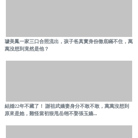
璩美鳳一家三口合照流出，孩子爸真實身份徹底瞞不住，萬
萬沒想到竟然是他？
結婚22年不藏了！ 謝祖武嬌妻身分不敢不敢，萬萬沒想到
原來是她，難怪當初狠甩岳翎不娶張玉嬿...