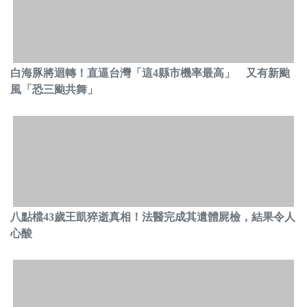
白海豚將迴轉！直逼台灣「這4縣市機率最高」 又有新颱
風「恐三颱共舞」
八點檔43歲王凱猝逝真相！法醫完成其遺體屍檢，結果令人
心酸