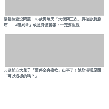
腸鏡檢查沒問題！45歲男每天「大便兩三次」竟確診胰腺
癌 「4種異常」或是身體警報：一定要重視
53歲郁方大兒子「驚傳全身癱軟」出事了！她崩潰曝原因：
「可以這樣的嗎？」