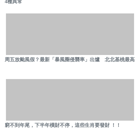
4種異常
周五放颱風假？最新「暴風圈侵襲率」出爐 北北基桃最高
窮不到年尾，下半年橫財不停，這些生肖要發財 ！！