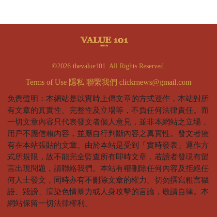
©2026 thevalue101. All Rights Reserved.
Terms of Use
隱私
聯繫我們
clickrnews@gmail.com
免責聲明：本網站是以實時上傳文章的方式運作，本站對所
有文章的真實性、完整性及立場等，不負任何法律責任。而
一切文章內容只代表發文者個人意見，並非本網站之立場，
用戶不應信賴內容，並應自行判斷內容之真實性。發文者擁
有在本站張貼的文章。由於本站是受到「實時發表」運作方
式所規限，故不能完全監查所有即時文章，若讀者發現有留
言出現問題，請聯絡我們。本站有權刪除任何內容及拒絕任
何人士發文，同時亦有不刪除文章的權力。切勿撰寫粗言穢
語、毀謗、渲染色情暴力或人身攻擊的言論，敬請自律。本
網站保留一切法律權利。