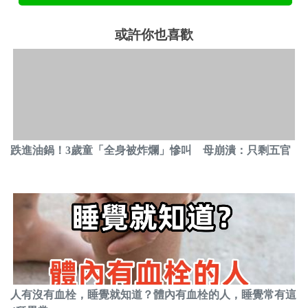
或許你也喜歡
跌進油鍋！3歲童「全身被炸爛」慘叫 母崩潰：只剩五官
人有沒有血栓，睡覺就知道？體內有血栓的人，睡覺常有這