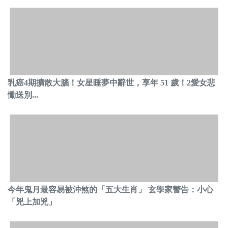
乳癌4期擴散大腦！女星睡夢中辭世，享年 51 歲！2愛女悲
慟送別...
今年鬼月最容易被沖煞的「五大生肖」 玄學家警告：小心
「兇上加兇」