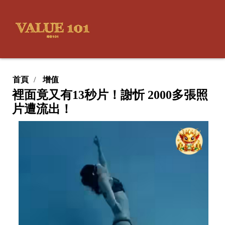
首頁
增值
裡面竟又有13秒片！謝忻 2000多張照
片遭流出！