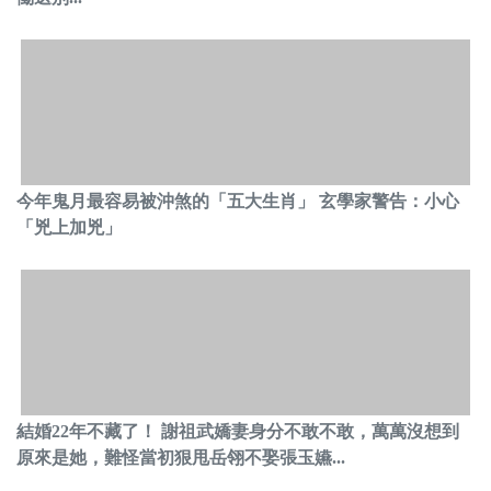
今年鬼月最容易被沖煞的「五大生肖」 玄學家警告：小心
「兇上加兇」
結婚22年不藏了！ 謝祖武嬌妻身分不敢不敢，萬萬沒想到
原來是她，難怪當初狠甩岳翎不娶張玉嬿...