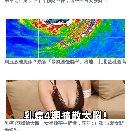
窮不到年尾，下半年橫財不停，這些生肖要發財 ！！
周五放颱風假？最新「暴風圈侵襲率」出爐 北北基桃最高
乳癌4期擴散大腦！女星睡夢中辭世，享年 51 歲！2愛女悲
慟送別...