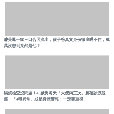
璩美鳳一家三口合照流出，孩子爸真實身份徹底瞞不住，萬
萬沒想到竟然是他？
腸鏡檢查沒問題！45歲男每天「大便兩三次」竟確診胰腺
癌 「4種異常」或是身體警報：一定要重視