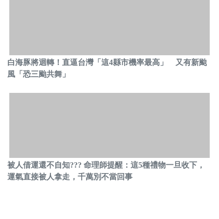
白海豚將迴轉！直逼台灣「這4縣市機率最高」 又有新颱
風「恐三颱共舞」
被人借運還不自知??? 命理師提醒：這5種禮物一旦收下，
運氣直接被人拿走，千萬別不當回事