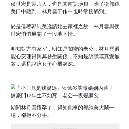
侯世宏是製片人，也是閩南語演員，除了從郭純
美口中聽到，林月雲工作中也時常接觸到。
於是借著郭純美邀請她去家裡之故，林月雲與侯
世宏悄悄展開了一段地下情。
明知對方有家室，明知是閨蜜的老公，林月雲還
能心安理得與其發生關係，不知是該讚嘆真愛無
敵，還是說這女子心機頗深。
期間林月雲懷孕了，得知此事的郭純美大鬧一
場，卻拒不分手。
Advertisements