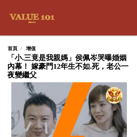
首頁
增值
「小.三竟是我親媽」侯佩岑哭曝婚姻
內幕！ 嫁豪門12年生不如.死，老公一
夜變繼父