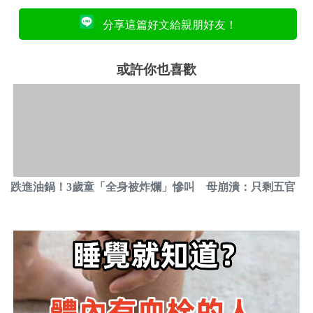
分享這篇好文給親朋好友！
或許你也喜歡
跌進油鍋！3歲童「全身被炸爛」慘叫 母崩潰：只剩五官