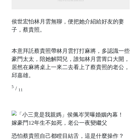
侯世宏怕林月雲無聊，便把她介紹給好友的妻
子，蔡貴照。
本意拜託蔡貴照帶林月雲打打麻將，多認識一些
豪門太太，陪她解悶兒，誰知林月雲胃口大開，
居然在麻將桌上一來二去看上了蔡貴照的老公，
邱嘉雄。
5
/
11
恐怕蔡貴照自己都瞠目結舌，這是什麼操作？