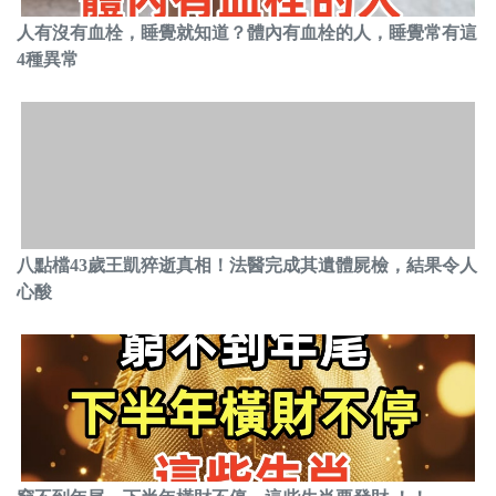
人有沒有血栓，睡覺就知道？體內有血栓的人，睡覺常有這
4種異常
八點檔43歲王凱猝逝真相！法醫完成其遺體屍檢，結果令人
心酸