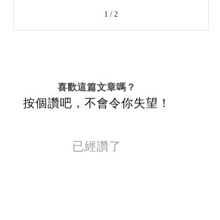
1 / 2
喜歡這篇文章嗎？
按個讚吧，不會令你失望！
已經讚了