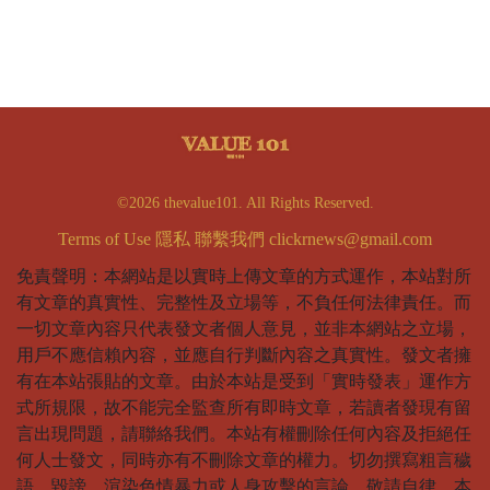
©2026 thevalue101. All Rights Reserved.
Terms of Use
隱私
聯繫我們
clickrnews@gmail.com
免責聲明：本網站是以實時上傳文章的方式運作，本站對所
有文章的真實性、完整性及立場等，不負任何法律責任。而
一切文章內容只代表發文者個人意見，並非本網站之立場，
用戶不應信賴內容，並應自行判斷內容之真實性。發文者擁
有在本站張貼的文章。由於本站是受到「實時發表」運作方
式所規限，故不能完全監查所有即時文章，若讀者發現有留
言出現問題，請聯絡我們。本站有權刪除任何內容及拒絕任
何人士發文，同時亦有不刪除文章的權力。切勿撰寫粗言穢
語、毀謗、渲染色情暴力或人身攻擊的言論，敬請自律。本