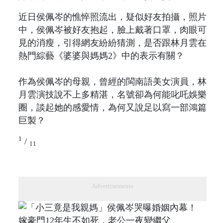
近日侯佩岑的憔悴照流出，疑似好友拍攝，照片
中，侯佩岑被好友抱起，臉上戴著口罩，肉眼可
見的消瘦，引得網友紛紛猜測，是否跟林月雲在
熱門綜藝《婆婆與媽媽2》中的表示有關？
作為侯佩岑的母親，曾經的閩南語美女演員，林
月雲演技說不上多精湛，名號卻為何能叱吒娛樂
圈，談起她的感愛情，為何又說足以寫一部鴻篇
巨製？
1
/
11
Advertisements