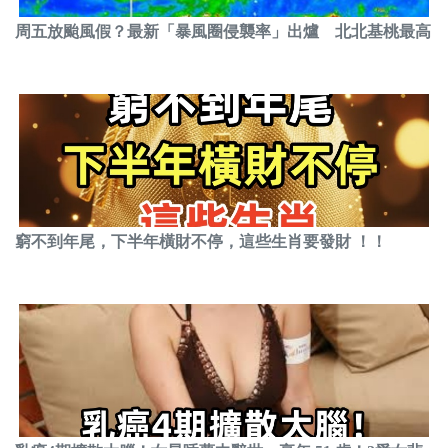
周五放颱風假？最新「暴風圈侵襲率」出爐 北北基桃最高
窮不到年尾，下半年橫財不停，這些生肖要發財 ！！