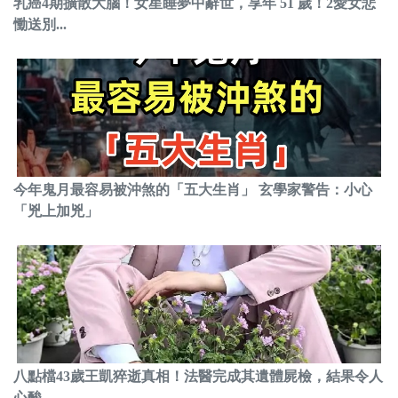
乳癌4期擴散大腦！女星睡夢中辭世，享年 51 歲！2愛女悲
慟送別...
今年鬼月最容易被沖煞的「五大生肖」 玄學家警告：小心
「兇上加兇」
八點檔43歲王凱猝逝真相！法醫完成其遺體屍檢，結果令人
心酸