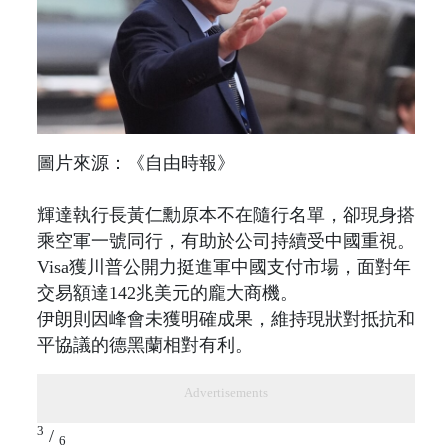
圖片來源：《自由時報》
輝達執行長黃仁勳原本不在隨行名單，卻現身搭
乘空軍一號同行，有助於公司持續受中國重視。
Visa獲川普公開力挺進軍中國支付市場，面對年
交易額達142兆美元的龐大商機。
伊朗則因峰會未獲明確成果，維持現狀對抵抗和
平協議的德黑蘭相對有利。
Advertisements
3
/
6