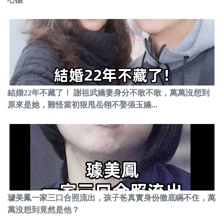
結婚22年不藏了！ 謝祖武嬌妻身分不敢不敢，萬萬沒想到
原來是她，難怪當初狠甩岳翎不娶張玉嬿...
璩美鳳一家三口合照流出，孩子爸真實身份徹底瞞不住，萬
萬沒想到竟然是他？