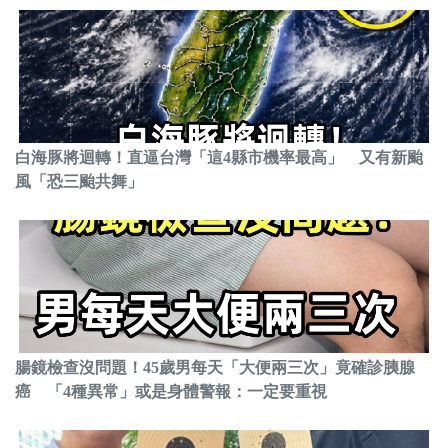
白海豚將迴轉！直逼台灣「這4縣市機率最高」 又有新颱
風「恐三颱共舞」
腸鏡檢查沒問題！45歲男每天「大便兩三次」竟確診胰腺
癌 「4種異常」或是身體警報：一定要重視