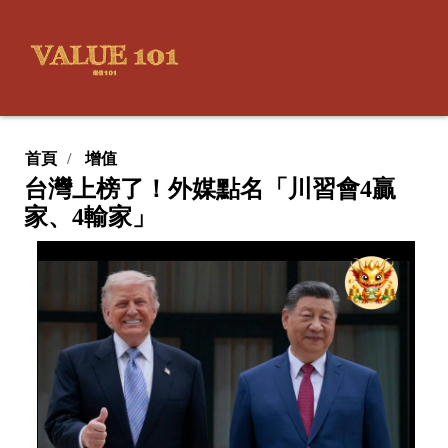
首頁
增值
台灣上榜了！外媒點名「川習會4贏
家、4輸家」