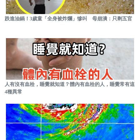
跌進油鍋！3歲童「全身被炸爛」慘叫 母崩潰：只剩五官
人有沒有血栓，睡覺就知道？體內有血栓的人，睡覺常有這
4種異常