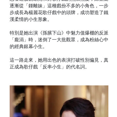
逐漸從「鍾離妹」這種戲份不多的小角色，一步
步成長為楊麗花歌仔戲中的頭牌，成功塑造了鐵
漢柔情的小生形象。
特別是她出演《孫臏下山》中魅力值爆棚的反派
「龐涓」時，迷倒了一大批觀眾，成為粉絲心中
的經典銀幕小生。
這一路走來，她用出色的表演打破性別偏見，真
正成為歌仔戲「反串小生」的代名詞。