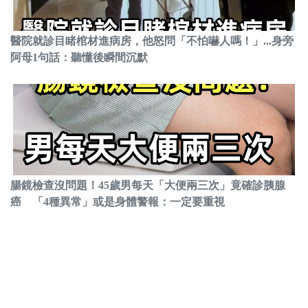
醫院就診目睹棺材進病房，他怒問「不怕嚇人嗎！」...身旁
阿母1句話：聽懂後瞬間沉默
腸鏡檢查沒問題！45歲男每天「大便兩三次」竟確診胰腺
癌 「4種異常」或是身體警報：一定要重視