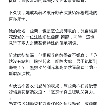
從此，這位羞澀的戲團少女迎來事業轉折。
不久後，她成為著名歌仔戲表演藝術家楊麗花的
首席弟子。
她的藝名「亞蘭」也是這位恩師取的，源自楊麗
花深愛的一位法國影星亞蘭·德龍，同時，這也
見證了兩人之間某種特殊的傳承關係。
雖然師徒情深，但楊麗花的教學從不嬌縱：「你
站沒有站相！胸挺起來！腳跨大點，男子氣概到
哪去了？」無數次的訓斥和高要求逼著陳亞蘭不
斷磨鍊演技。
即便從不曾收到恩師的表揚，陳亞蘭卻在背後曾
聽楊麗花稱讚說道：「這孩子真是聰明又努力。
」
憑著這股韌勁兒和對歌仔戲的無限熱愛，陳亞蘭