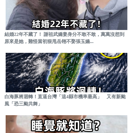
結婚22年不藏了！ 謝祖武嬌妻身分不敢不敢，萬萬沒想到
原來是她，難怪當初狠甩岳翎不娶張玉嬿...
白海豚將迴轉！直逼台灣「這4縣市機率最高」 又有新颱
風「恐三颱共舞」