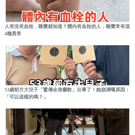
人有沒有血栓，睡覺就知道？體內有血栓的人，睡覺常有這
4種異常
53歲郁方大兒子「驚傳全身癱軟」出事了！她崩潰曝原因：
「可以這樣的嗎？」