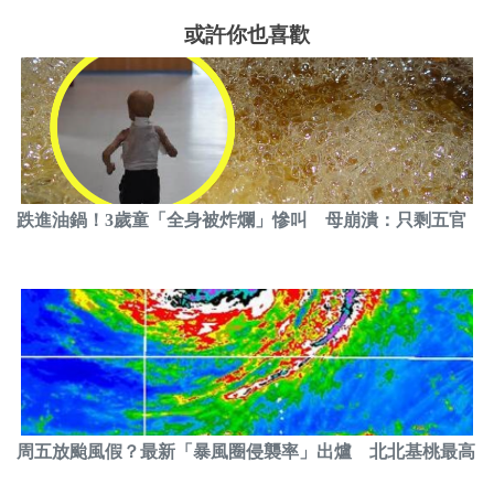
或許你也喜歡
跌進油鍋！3歲童「全身被炸爛」慘叫 母崩潰：只剩五官
周五放颱風假？最新「暴風圈侵襲率」出爐 北北基桃最高