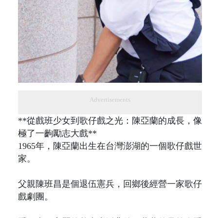
Advertisements
**從戲班少女到歌仔戲之光：陳亞蘭的成長，像
極了一齣勵志大戲**
1965年，陳亞蘭出生在台灣澎湖的一個歌仔戲世
家。
父親陳班昌是個退伍憲兵，回鄉後經營一家歌仔
戲劇團。