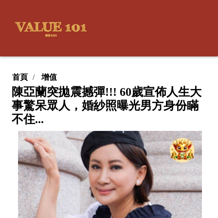
首頁
增值
陳亞蘭突拋震撼彈!!! 60歲宣佈人生大
事驚呆眾人，婚紗照曝光男方身份瞞
不住...