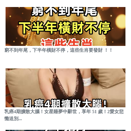
窮不到年尾，下半年橫財不停，這些生肖要發財 ！！
乳癌4期擴散大腦！女星睡夢中辭世，享年 51 歲！2愛女悲
慟送別...