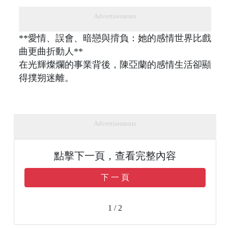
Advertisements
**愛情、誤會、暗戀與揹負：她的感情世界比戲
曲更曲折動人**
在光輝燦爛的事業背後，陳亞蘭的感情生活卻顯
得撲朔迷離。
Advertisements
點擊下一頁，查看完整內容
下 一 頁
1 / 2