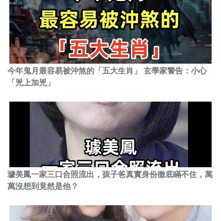
今年鬼月最容易被沖煞的「五大生肖」 玄學家警告：小心
「兇上加兇」
璩美鳳一家三口合照流出，孩子爸真實身份徹底瞞不住，萬
萬沒想到竟然是他？