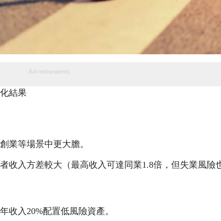
Advertisements
化結果
創業等場景中更大膽。
者收入方差較大（最高收入可達同業1.8倍，但失業風險
年收入20%配置低風險資產。