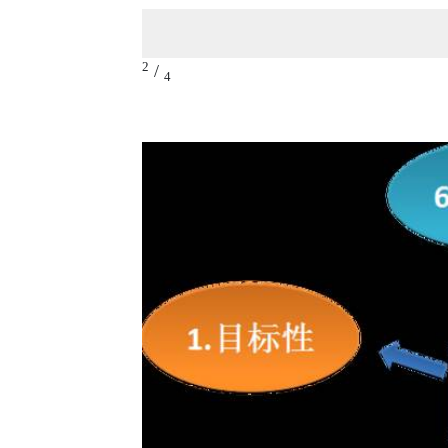
2
/
4