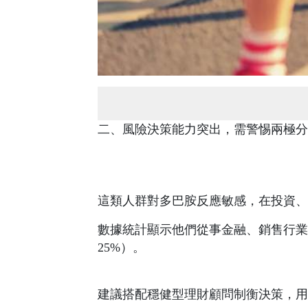
二、風險決策能力突出，需警惕兩極分
這類人群對多巴胺反應敏感，在投資、
數據統計顯示他們從事金融、銷售行業
25%）。
建議搭配穩健型理財顧問制衡決策，用