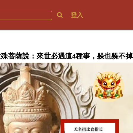
登入
殊菩薩說：來世必遇這4種事，躲也躲不掉