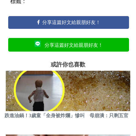
標籤：
分享這篇好文給親朋好友！
分享這篇好文給親朋好友！
或許你也喜歡
跌進油鍋！3歲童「全身被炸爛」慘叫 母崩潰：只剩五官