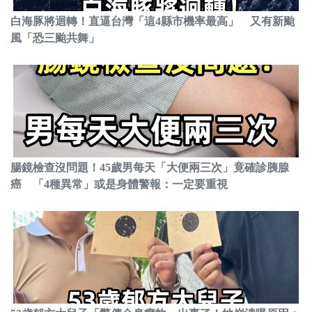
白海豚將迴轉！直逼台灣「這4縣市機率最高」 又有新颱
風「恐三颱共舞」
腸鏡檢查沒問題！45歲男每天「大便兩三次」竟確診胰腺
癌 「4種異常」或是身體警報：一定要重視