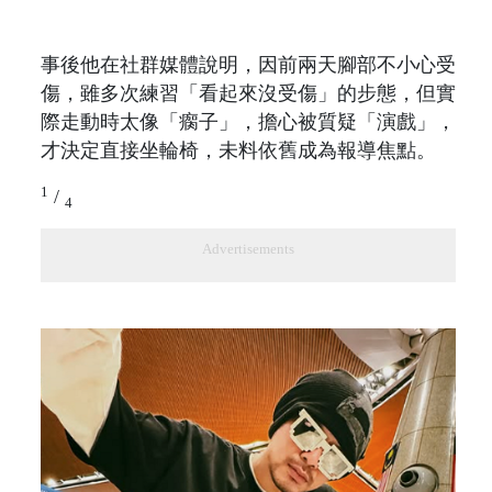
事後他在社群媒體說明，因前兩天腳部不小心受
傷，雖多次練習「看起來沒受傷」的步態，但實
際走動時太像「瘸子」，擔心被質疑「演戲」，
才決定直接坐輪椅，未料依舊成為報導焦點。
1
/
4
Advertisements