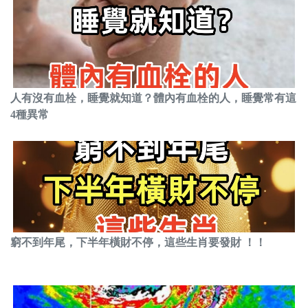
人有沒有血栓，睡覺就知道？體內有血栓的人，睡覺常有這
4種異常
窮不到年尾，下半年橫財不停，這些生肖要發財 ！！