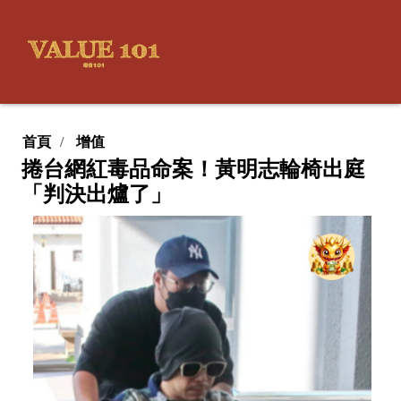
首頁
增值
捲台網紅毒品命案！黃明志輪椅出庭
「判決出爐了」