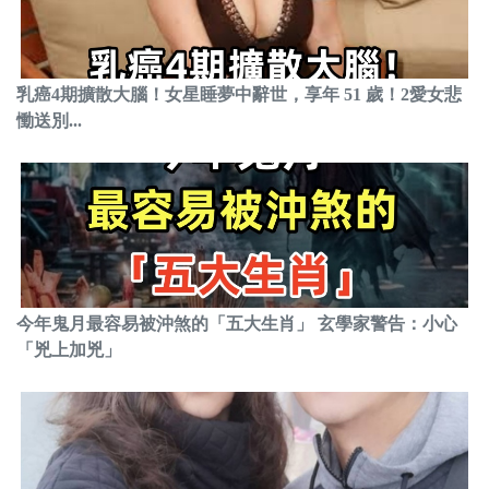
乳癌4期擴散大腦！女星睡夢中辭世，享年 51 歲！2愛女悲
慟送別...
今年鬼月最容易被沖煞的「五大生肖」 玄學家警告：小心
「兇上加兇」