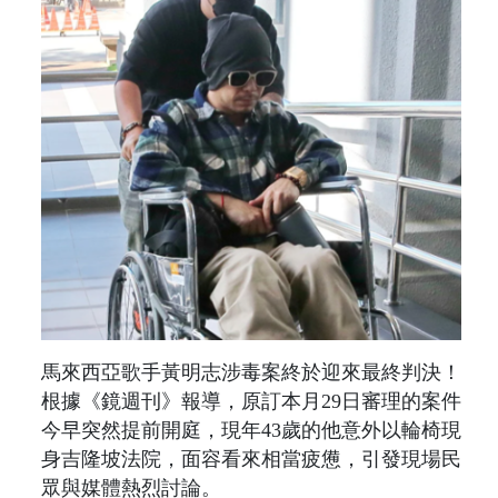
馬來西亞歌手黃明志涉毒案終於迎來最終判決！
根據《鏡週刊》報導，原訂本月29日審理的案件
今早突然提前開庭，現年43歲的他意外以輪椅現
身吉隆坡法院，面容看來相當疲憊，引發現場民
眾與媒體熱烈討論。