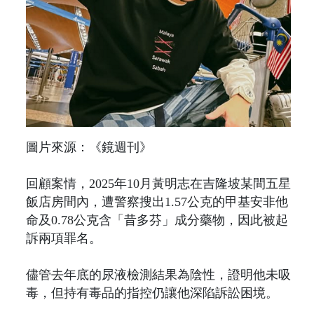
圖片來源：《鏡週刊》
回顧案情，2025年10月黃明志在吉隆坡某間五星
飯店房間內，遭警察搜出1.57公克的甲基安非他
命及0.78公克含「昔多芬」成分藥物，因此被起
訴兩項罪名。
儘管去年底的尿液檢測結果為陰性，證明他未吸
毒，但持有毒品的指控仍讓他深陷訴訟困境。