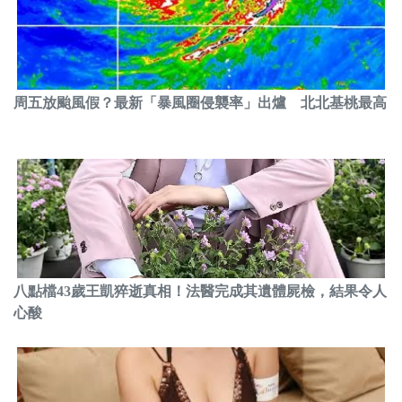
周五放颱風假？最新「暴風圈侵襲率」出爐 北北基桃最高
八點檔43歲王凱猝逝真相！法醫完成其遺體屍檢，結果令人
心酸