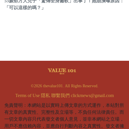
53歲郁方大兒子「驚傳全身癱軟」出事了！她崩潰曝原因：
「可以這樣的嗎？」
©2026 thevalue101. All Rights Reserved.
Terms of Use
隱私
聯繫我們
clickrnews@gmail.com
免責聲明：本網站是以實時上傳文章的方式運作，本站對所
有文章的真實性、完整性及立場等，不負任何法律責任。而
一切文章內容只代表發文者個人意見，並非本網站之立場，
用戶不應信賴內容，並應自行判斷內容之真實性。發文者擁