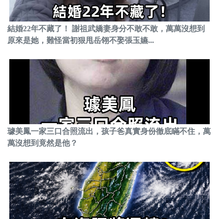
結婚22年不藏了！ 謝祖武嬌妻身分不敢不敢，萬萬沒想到
原來是她，難怪當初狠甩岳翎不娶張玉嬿...
璩美鳳一家三口合照流出，孩子爸真實身份徹底瞞不住，萬
萬沒想到竟然是他？