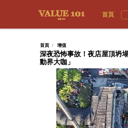
首頁
首頁
增值
深夜恐怖事故！夜店屋頂坍塌
動界大咖」