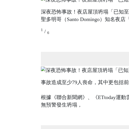
深夜恐怖事故！夜店屋頂坍塌「已知至
聖多明哥（Santo Domingo）知名夜
1
/
6
事故造成至少79人喪命，其中更包括
根據《聯合新聞網》、《ETtoday
無預警發生坍塌，