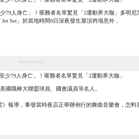
少79人身亡」！罹難者名單驚見「2運動界大咖」多明尼
店「Jet Set」於當地時間8日深夜發生屋頂坍塌意外，
Advertisements
前美國職棒大聯盟球員、國會議員等名人。
運動雲》報導，事發當時夜店正舉辦例行的舞曲音樂會，怎料