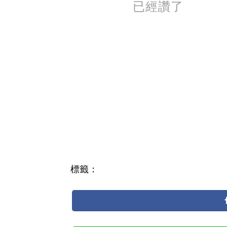
已經讚了
標籤：