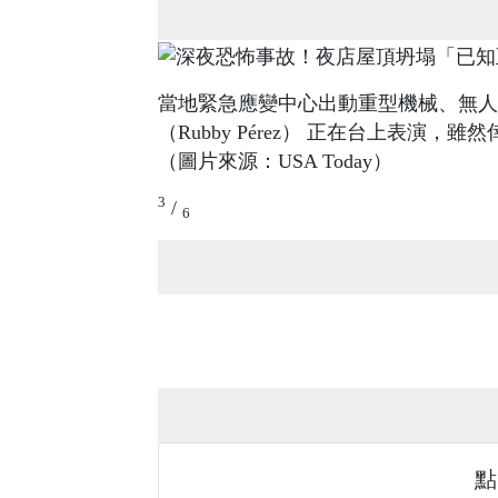
當地緊急應變中心出動重型機械、無人
（Rubby Pérez） 正在台上表
（圖片來源：USA Today）
3
/
6
點