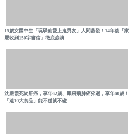
15歲女國中生「玩碟仙愛上鬼男友」人間蒸發！14年後「家
屬收到150字書信」徹底崩潰
沈殿霞死於肝癌，享年62歲、鳳飛飛肺癌猝逝，享年60歲！
「這10大食品」能不碰就不碰