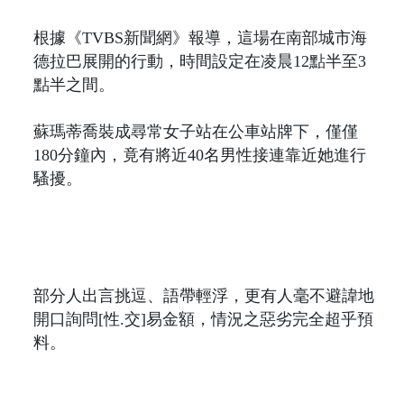
根據《TVBS新聞網》報導，這場在南部城市海
德拉巴展開的行動，時間設定在凌晨12點半至3
點半之間。
蘇瑪蒂喬裝成尋常女子站在公車站牌下，僅僅
180分鐘內，竟有將近40名男性接連靠近她進行
騷擾。
部分人出言挑逗、語帶輕浮，更有人毫不避諱地
開口詢問[性.交]易金額，情況之惡劣完全超乎預
料。