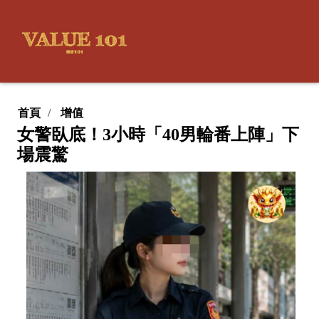
首頁
增值
女警臥底！3小時「40男輪番上陣」下
場震驚