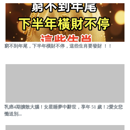
窮不到年尾，下半年橫財不停，這些生肖要發財 ！！
乳癌4期擴散大腦！女星睡夢中辭世，享年 51 歲！2愛女悲
慟送別...