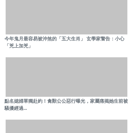
今年鬼月最容易被沖煞的「五大生肖」 玄學家警告：小心
「兇上加兇」
點名媳婦單獨赴約！禽獸公公惡行曝光，家屬痛揭她生前被
騷擾經過...