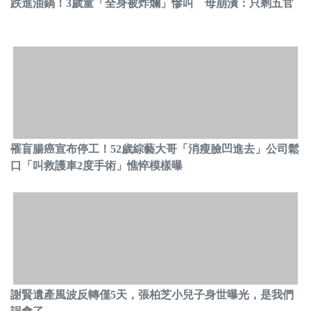
跌進油鍋！3歲童「全身被炸爛」慘叫 母崩潰：只剩五官
罹盲腸癌宣布停工！52歲綜藝大哥「消瘦臉凹進去」公司鬆
口「叫救護車2度手術」憔悴模樣曝
謝賢遺產風波反轉僅5天，張柏芝小兒子身世曝光，是我們