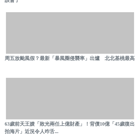
誤會了
周五放颱風假？最新「暴風圈侵襲率」出爐 北北基桃最高
63歲前天王嫂「敗光兩任上億財產」！背債10億「45歲復出
拍海片」近況令人咋舌...