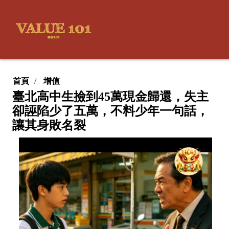
首頁
增值
臺北高中生撿到45萬現金歸還，失主
卻誣陷少了五萬，不料少年一句話，
讓其身敗名裂