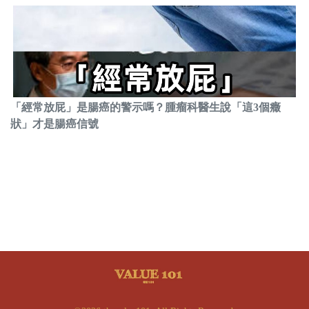
「經常放屁」是腸癌的警示嗎？腫瘤科醫生說「這3個癥
狀」才是腸癌信號