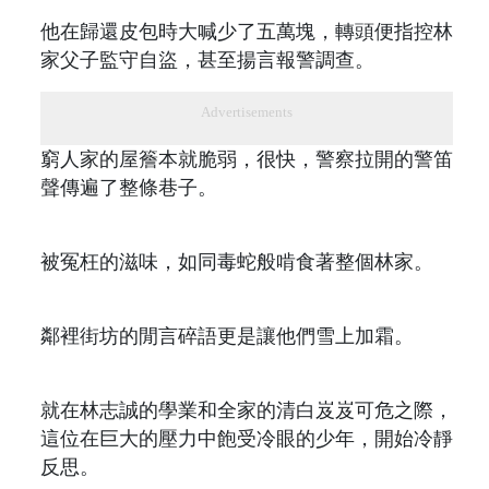
他在歸還皮包時大喊少了五萬塊，轉頭便指控林
家父子監守自盜，甚至揚言報警調查。
Advertisements
窮人家的屋簷本就脆弱，很快，警察拉開的警笛
聲傳遍了整條巷子。
被冤枉的滋味，如同毒蛇般啃食著整個林家。
鄰裡街坊的閒言碎語更是讓他們雪上加霜。
就在林志誠的學業和全家的清白岌岌可危之際，
這位在巨大的壓力中飽受冷眼的少年，開始冷靜
反思。