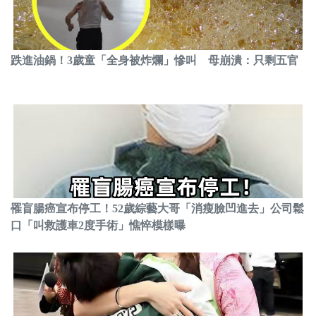
跌進油鍋！3歲童「全身被炸爛」慘叫 母崩潰：只剩五官
罹盲腸癌宣布停工！52歲綜藝大哥「消瘦臉凹進去」公司鬆
口「叫救護車2度手術」憔悴模樣曝