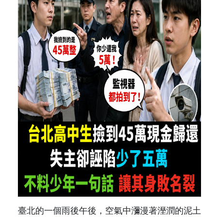
臺北的一個雨後午後，空氣中瀰漫著溼潤的泥土