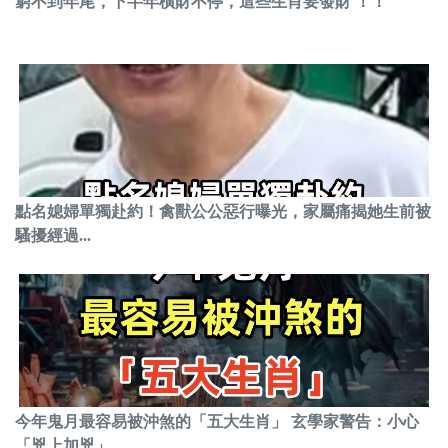
窮不到年尾，下半年橫財不停，這些生肖要發財 ！！
點名媳婦單獨赴約！禽獸公公惡行曝光，家屬痛揭她生前被
騷擾經過...
今年鬼月最容易被沖煞的「五大生肖」 玄學家警告：小心
「兇上加兇」