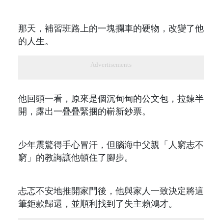
那天，補習班路上的一塊攔車的硬物，改變了他
的人生。
Advertisements
他回頭一看，原來是個沉甸甸的公文包，拉鍊半
開，露出一疊疊緊捆的嶄新鈔票。
少年震驚得手心冒汗，但腦海中父親「人窮志不
窮」的教誨讓他頓住了腳步。
忐忑不安地推開家門後，他與家人一致決定將這
筆鉅款歸還，並順利找到了失主賴鴻才。