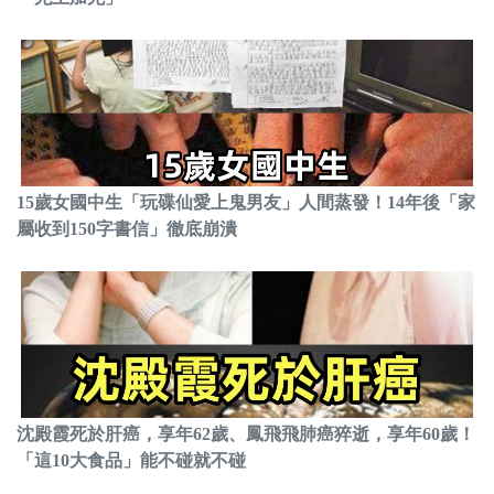
15歲女國中生「玩碟仙愛上鬼男友」人間蒸發！14年後「家
屬收到150字書信」徹底崩潰
沈殿霞死於肝癌，享年62歲、鳳飛飛肺癌猝逝，享年60歲！
「這10大食品」能不碰就不碰