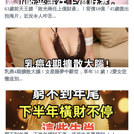
63歲前天王嫂「敗光兩任上億財產」！背債10億「45歲復出
拍海片」近況令人咋舌...
乳癌4期擴散大腦！女星睡夢中辭世，享年 51 歲！2愛女悲
慟送別...