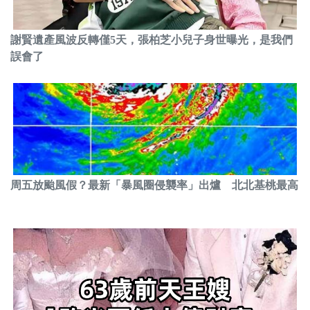
謝賢遺產風波反轉僅5天，張柏芝小兒子身世曝光，是我們
誤會了
周五放颱風假？最新「暴風圈侵襲率」出爐 北北基桃最高