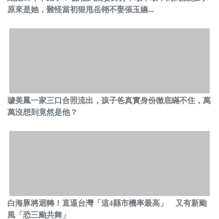
原來是她，難怪當初狠甩岳翎不娶張玉嬿...
璩美鳳一家三口合照流出，孩子爸真實身份徹底瞞不住，萬
萬沒想到竟然是他？
白海豚將迴轉！直逼台灣「這4縣市機率最高」 又有新颱
風「恐三颱共舞」