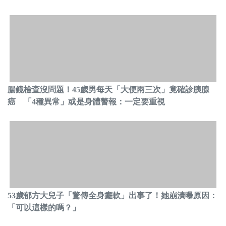
腸鏡檢查沒問題！45歲男每天「大便兩三次」竟確診胰腺
癌 「4種異常」或是身體警報：一定要重視
53歲郁方大兒子「驚傳全身癱軟」出事了！她崩潰曝原因：
「可以這樣的嗎？」