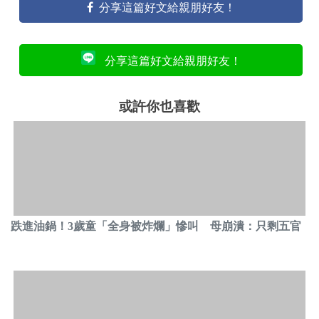
分享這篇好文給親朋好友！
分享這篇好文給親朋好友！
或許你也喜歡
跌進油鍋！3歲童「全身被炸爛」慘叫 母崩潰：只剩五官