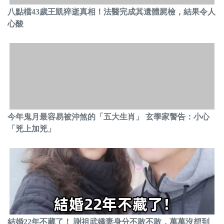
八點檔43歲王凱猝逝真相！法醫完成其遺體屍檢，結果令人
心酸
今年鬼月最容易被沖煞的「五大生肖」 玄學家警告：小心
「兇上加兇」
結婚22年不藏了！ 謝祖武嬌妻身分不敢不敢，萬萬沒想到