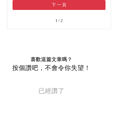
下 一 頁
1 / 2
喜歡這篇文章嗎？
按個讚吧，不會令你失望！
已經讚了