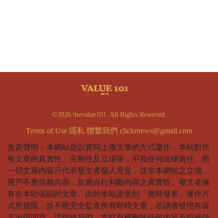
©2026 thevalue101. All Rights Reserved.
Terms of Use
隱私
聯繫我們
clickrnews@gmail.com
免責聲明：本網站是以實時上傳文章的方式運作，本站對所
有文章的真實性、完整性及立場等，不負任何法律責任。而
一切文章內容只代表發文者個人意見，並非本網站之立場，
用戶不應信賴內容，並應自行判斷內容之真實性。發文者擁
有在本站張貼的文章。由於本站是受到「實時發表」運作方
式所規限，故不能完全監查所有即時文章，若讀者發現有留
言出現問題，請聯絡我們。本站有權刪除任何內容及拒絕任