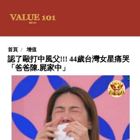
首頁
增值
認了毆打中風父!!! 44歲台灣女星痛哭
「爸爸陳.屍家中」