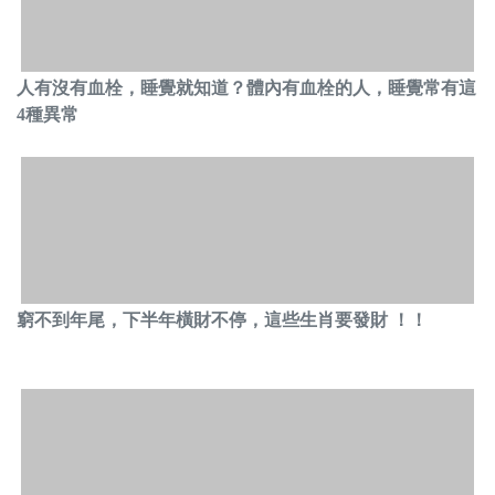
人有沒有血栓，睡覺就知道？體內有血栓的人，睡覺常有這
4種異常
窮不到年尾，下半年橫財不停，這些生肖要發財 ！！