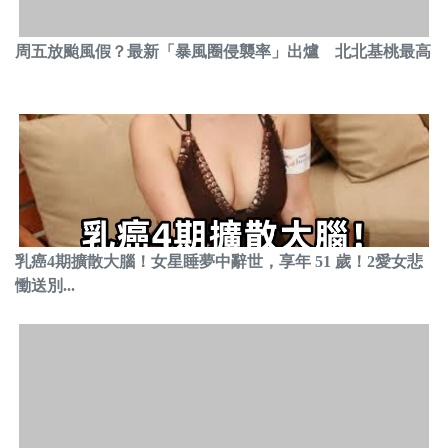
周五放颱風假？最新「暴風圈侵襲率」出爐 北北基桃最高
乳癌4期擴散大腦！女星睡夢中辭世，享年 51 歲！2愛女悲
慟送別...