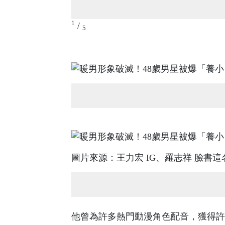
1
/
5
圖片來源：王力宏 IG、羅志祥 臉書
他曾為許多熱門動漫角色配音，獲得許