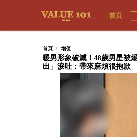
首頁
首頁
增值
暖男形象破滅！48歲男星被
出」淚吐：帶來麻煩很抱歉