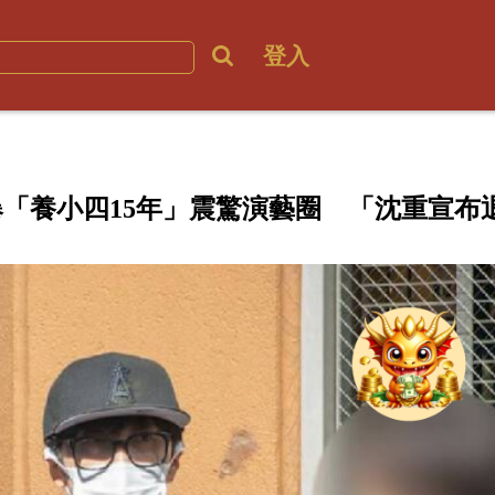
登入
爆「養小四15年」震驚演藝圈 「沈重宣布