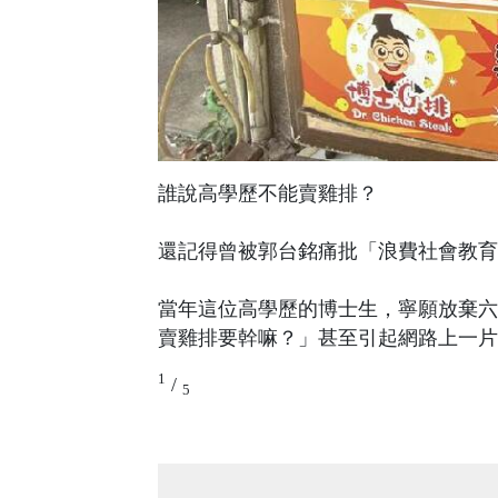
誰說高學歷不能賣雞排？
還記得曾被郭台銘痛批「浪費社會教育
當年這位高學歷的博士生，寧願放棄六
賣雞排要幹嘛？」甚至引起網路上一片
1
/
5