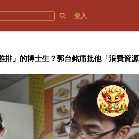
登入
雞排」的博士生？郭台銘痛批他「浪費資源