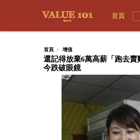
首頁
首頁
增值
還記得放棄6萬高薪「跑去賣
今跌破眼鏡