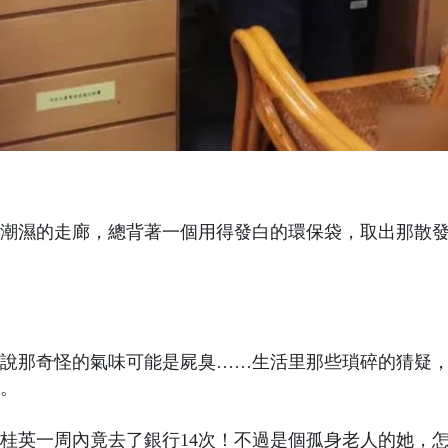
潮濕的走廊，總背著一個用得發白的環保袋，取出那散
說那奇怪的氣味可能是屍臭……生活里那些瑣碎的猜疑
。
桂英一周內竟去了銀行14次！不過是個孤身老人的她，