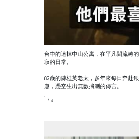
台中的這棟中山公寓，在平凡間流轉的
寂的日常。
82歲的陳桂英老太，多年來每日奔赴
慮，憑空生出無數揣測的傳言。
1
/
4