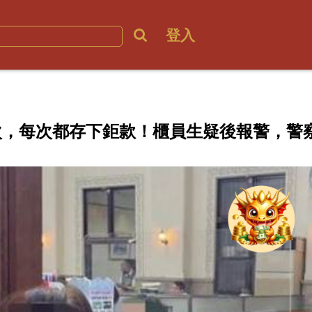
登入
4次，每次都存下鉅款！櫃員生疑後報警，警