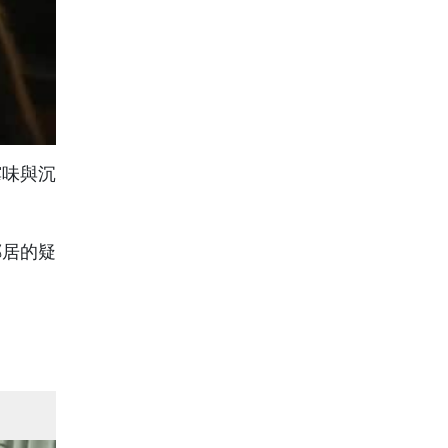
霉味與沉
鄰居的疑