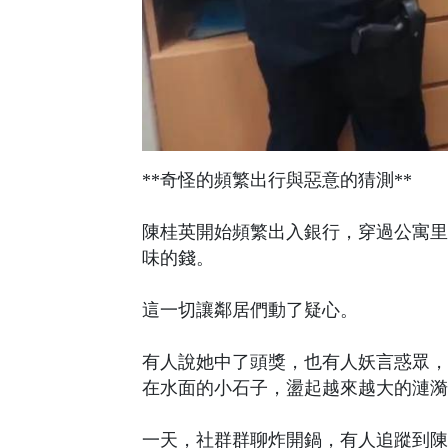
**奇怪的頻繁出行與惡意的猜測**
陳桂英開始頻繁出入銀行，穿過公寓里
味的錢。
這一切讓鄰居們動了疑心。
有人說她中了頭獎，也有人妖言惑眾，
在水面的小石子，盪起越來越大的漣漪
一天，社群群聊炸開鍋，有人追蹤到陳