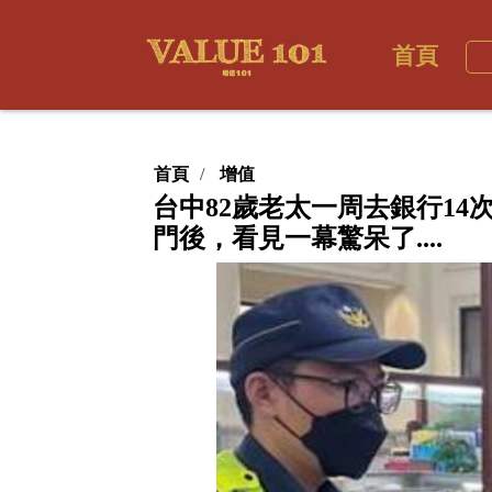
首頁
首頁
增值
台中82歲老太一周去銀行1
門後，看見一幕驚呆了....