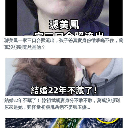
璩美鳳一家三口合照流出，孩子爸真實身份徹底瞞不住，萬
萬沒想到竟然是他？
結婚22年不藏了！ 謝祖武嬌妻身分不敢不敢，萬萬沒想到
原來是她，難怪當初狠甩岳翎不娶張玉嬿...