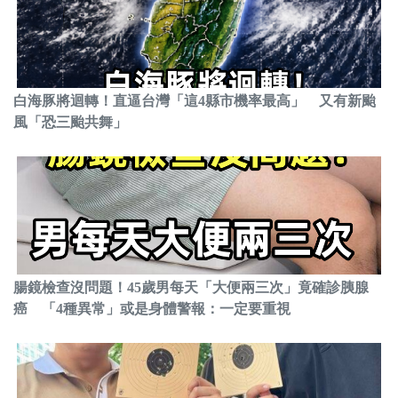
白海豚將迴轉！直逼台灣「這4縣市機率最高」 又有新颱
風「恐三颱共舞」
腸鏡檢查沒問題！45歲男每天「大便兩三次」竟確診胰腺
癌 「4種異常」或是身體警報：一定要重視