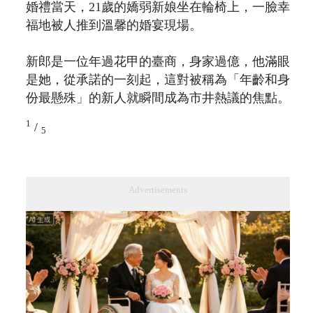
婚禮當天，21歲的嬌弱新娘坐在輪椅上，一臉幸
福地被人推到溫馨的婚宴現場。
新郎是一位年過花甲的臺商，身家過億，他滿眼
是她，從承諾的一刻起，這對被稱為「年齡和身
份最懸殊」的新人就瞬間成為市井熱議的焦點。
1
/
5
Advertisements