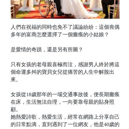
人們在祝福的同時也免不了議論紛紛：這個喪偶
多年的富商怎麼選擇了一個癱瘓的小姑娘？
是愛情的奇蹟，還是另有所圖？
只有女孩的老母親喜極而泣，感謝男人終於將這
個命運多舛的寶貝女兒從痛苦的人生中解脫出
來。
女孩從18歲那年的一場交通事故後，便長期癱瘓
在床，生活無法自理，一向要靠母親的貼身照
顧。
她熱愛詩歌，熱愛生活，經常在網路上分享自己
的日常點滴，直到遇到了一位網友，他是40歲的