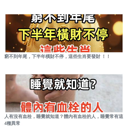
窮不到年尾，下半年橫財不停，這些生肖要發財 ！！
人有沒有血栓，睡覺就知道？體內有血栓的人，睡覺常有這
4種異常