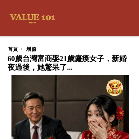
首頁
增值
60歲台灣富商娶21歲癱瘓女子，新婚
夜過後，她驚呆了...