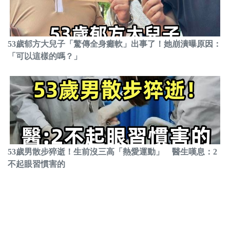
53歲郁方大兒子「驚傳全身癱軟」出事了！她崩潰曝原因：
「可以這樣的嗎？」
53歲男散步猝逝！生前沒三高「熱愛運動」 醫生嘆息：2
不起眼習慣害的