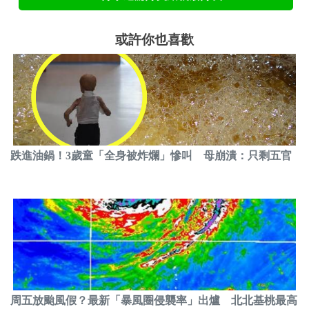
或許你也喜歡
跌進油鍋！3歲童「全身被炸爛」慘叫 母崩潰：只剩五官
周五放颱風假？最新「暴風圈侵襲率」出爐 北北基桃最高