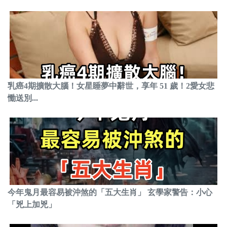
乳癌4期擴散大腦！女星睡夢中辭世，享年 51 歲！2愛女悲
慟送別...
今年鬼月最容易被沖煞的「五大生肖」 玄學家警告：小心
「兇上加兇」