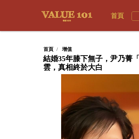
首頁
首頁
增值
結婚35年膝下無子，尹乃菁
雲，真相終於大白