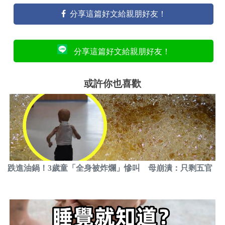
分享這篇好文給親朋好友！
分享這篇好文給親朋好友！
或許你也喜歡
跌進油鍋！3歲童「全身被炸爛」慘叫 母崩潰：只剩五官