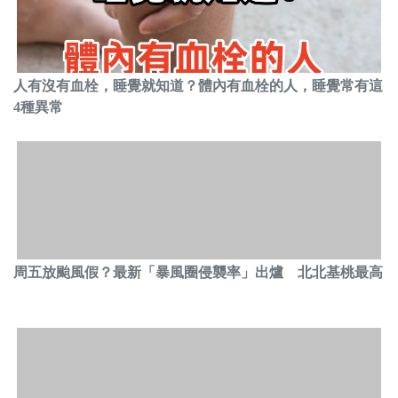
人有沒有血栓，睡覺就知道？體內有血栓的人，睡覺常有這
4種異常
周五放颱風假？最新「暴風圈侵襲率」出爐 北北基桃最高