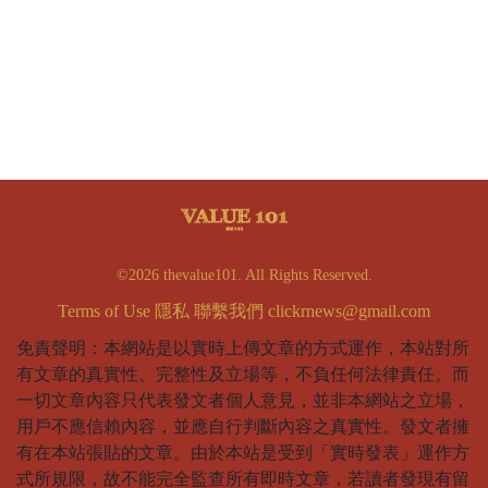
©2026 thevalue101. All Rights Reserved.
Terms of Use
隱私
聯繫我們
clickrnews@gmail.com
免責聲明：本網站是以實時上傳文章的方式運作，本站對所
有文章的真實性、完整性及立場等，不負任何法律責任。而
一切文章內容只代表發文者個人意見，並非本網站之立場，
用戶不應信賴內容，並應自行判斷內容之真實性。發文者擁
有在本站張貼的文章。由於本站是受到「實時發表」運作方
式所規限，故不能完全監查所有即時文章，若讀者發現有留