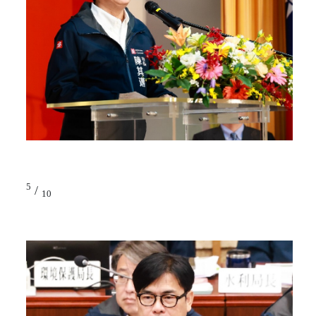
5
/
10