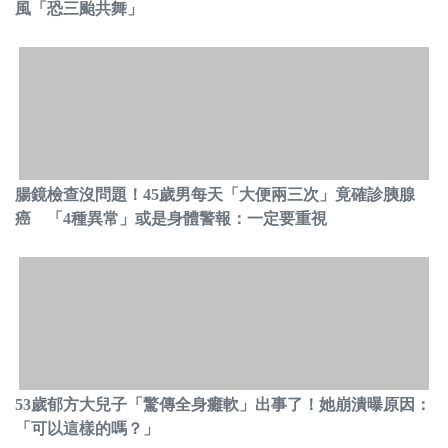
風「恐三颱共舞」
腸鏡檢查沒問題！45歲男每天「大便兩三次」竟確診胰腺
癌 「4種異常」或是身體警報：一定要重視
53歲郁方大兒子「驚傳全身癱軟」出事了！她崩潰曝原因：
「可以這樣的嗎？」