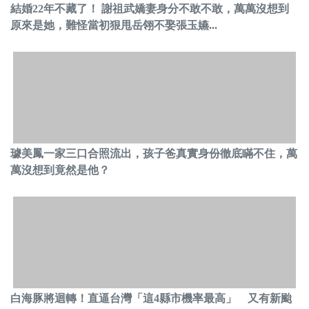
結婚22年不藏了！ 謝祖武嬌妻身分不敢不敢，萬萬沒想到
原來是她，難怪當初狠甩岳翎不娶張玉嬿...
璩美鳳一家三口合照流出，孩子爸真實身份徹底瞞不住，萬
萬沒想到竟然是他？
白海豚將迴轉！直逼台灣「這4縣市機率最高」 又有新颱