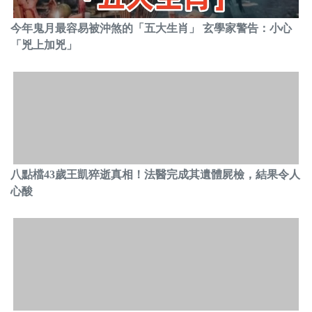
今年鬼月最容易被沖煞的「五大生肖」 玄學家警告：小心
「兇上加兇」
八點檔43歲王凱猝逝真相！法醫完成其遺體屍檢，結果令人
心酸