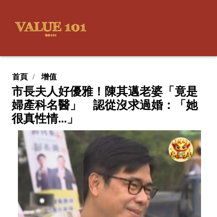
首頁
增值
市長夫人好優雅！陳其邁老婆「竟是
婦產科名醫」 認從沒求過婚：「她
很真性情...」