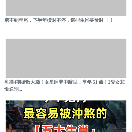
窮不到年尾，下半年橫財不停，這些生肖要發財 ！！
乳癌4期擴散大腦！女星睡夢中辭世，享年 51 歲！2愛女悲
慟送別...