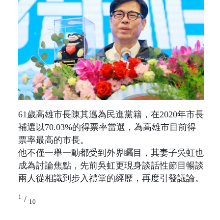
61歲高雄市長陳其邁為民進黨籍，在2020年市長
補選以70.03%的得票率當選，為高雄市目前得
票率最高的市長。
他不僅一舉一動都受到外界矚目，其妻子吳虹也
成為討論焦點，先前吳虹更現身談話性節目暢談
兩人從相識到步入禮堂的經歷，再度引發議論。
1
/
10