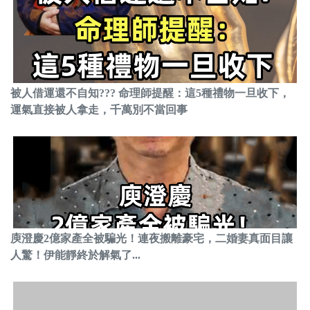
被人借運還不自知??? 命理師提醒：這5種禮物一旦收下，
運氣直接被人拿走，千萬別不當回事
庾澄慶2億家產全被騙光！連夜搬離豪宅，二婚妻真面目讓
人驚！伊能靜終於解氣了...