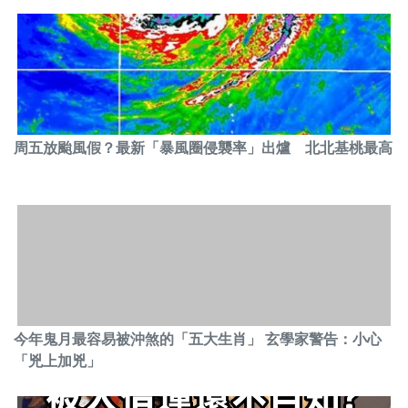
周五放颱風假？最新「暴風圈侵襲率」出爐 北北基桃最高
今年鬼月最容易被沖煞的「五大生肖」 玄學家警告：小心
「兇上加兇」