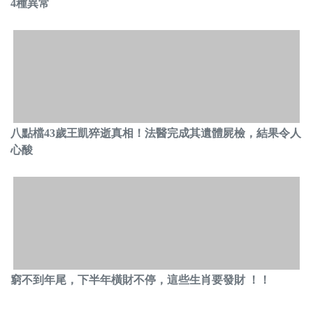
4種異常
八點檔43歲王凱猝逝真相！法醫完成其遺體屍檢，結果令人
心酸
窮不到年尾，下半年橫財不停，這些生肖要發財 ！！