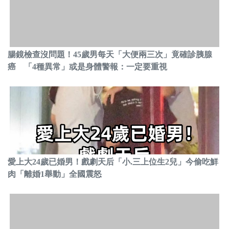
腸鏡檢查沒問題！45歲男每天「大便兩三次」竟確診胰腺
癌 「4種異常」或是身體警報：一定要重視
愛上大24歲已婚男！戲劇天后「小.三上位生2兒」今偷吃鮮
肉「離婚1舉動」全國震怒