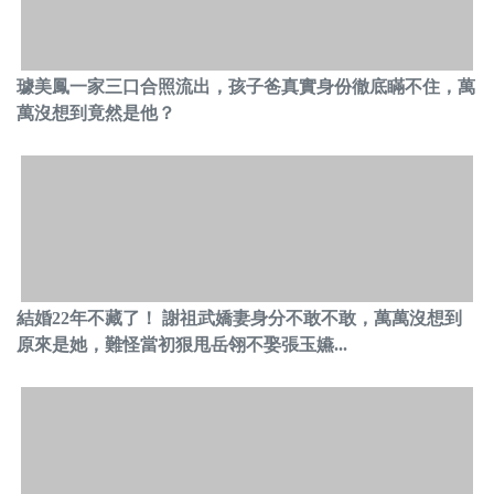
璩美鳳一家三口合照流出，孩子爸真實身份徹底瞞不住，萬
萬沒想到竟然是他？
結婚22年不藏了！ 謝祖武嬌妻身分不敢不敢，萬萬沒想到
原來是她，難怪當初狠甩岳翎不娶張玉嬿...