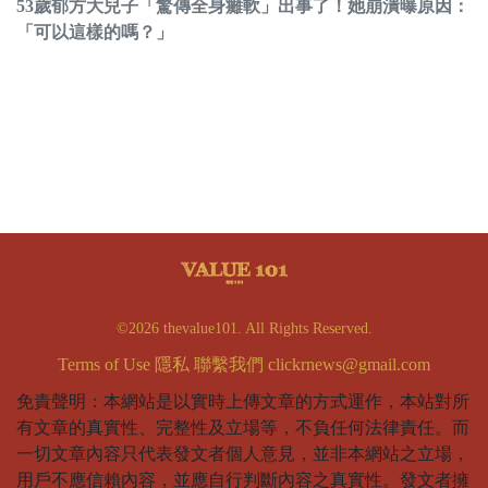
53歲郁方大兒子「驚傳全身癱軟」出事了！她崩潰曝原因：
「可以這樣的嗎？」
©2026 thevalue101. All Rights Reserved.
Terms of Use
隱私
聯繫我們
clickrnews@gmail.com
免責聲明：本網站是以實時上傳文章的方式運作，本站對所
有文章的真實性、完整性及立場等，不負任何法律責任。而
一切文章內容只代表發文者個人意見，並非本網站之立場，
用戶不應信賴內容，並應自行判斷內容之真實性。發文者擁