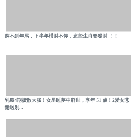
窮不到年尾，下半年橫財不停，這些生肖要發財 ！！
乳癌4期擴散大腦！女星睡夢中辭世，享年 51 歲！2愛女悲
慟送別...