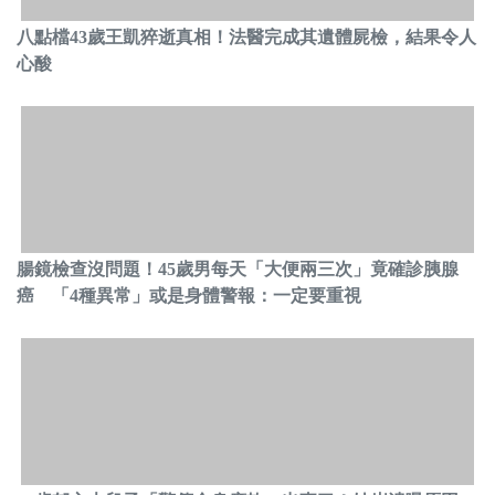
八點檔43歲王凱猝逝真相！法醫完成其遺體屍檢，結果令人
心酸
腸鏡檢查沒問題！45歲男每天「大便兩三次」竟確診胰腺
癌 「4種異常」或是身體警報：一定要重視