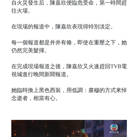
自火災發生后，陳嘉欣便臨危受命，第一時間趕
往火場。
在現場的報道中，陳嘉欣表現得特別淡定。
每一個報道都是井井有條，即使在重壓之下，她
仍然完美髮揮。
在完成現場報道之後，陳嘉欣又火速趕回TVB電
視城進行晚間新聞報道。
她臨時換上黑色西裝，用低調：肅穆的方式來悼
念逝者，相當有心。