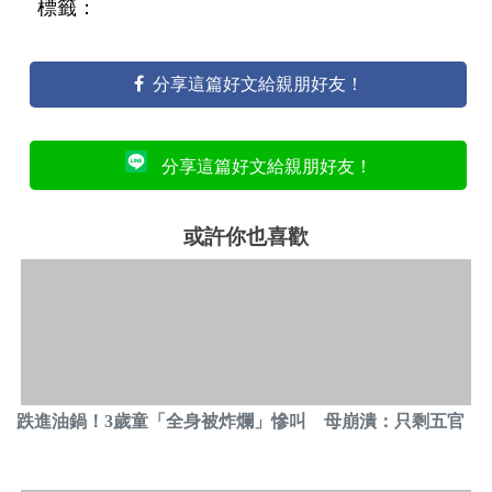
標籤：
分享這篇好文給親朋好友！
分享這篇好文給親朋好友！
或許你也喜歡
跌進油鍋！3歲童「全身被炸爛」慘叫 母崩潰：只剩五官