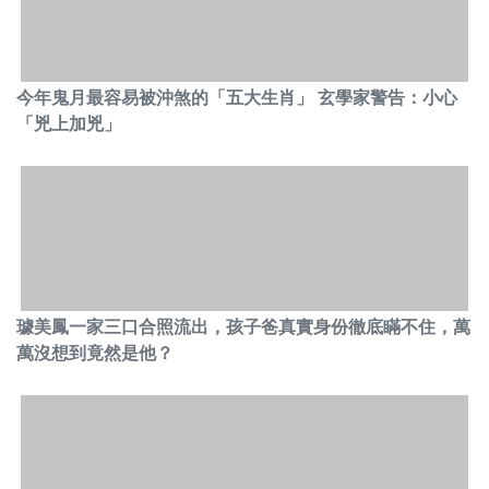
今年鬼月最容易被沖煞的「五大生肖」 玄學家警告：小心
「兇上加兇」
璩美鳳一家三口合照流出，孩子爸真實身份徹底瞞不住，萬
萬沒想到竟然是他？