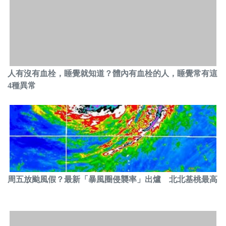
人有沒有血栓，睡覺就知道？體內有血栓的人，睡覺常有這
4種異常
周五放颱風假？最新「暴風圈侵襲率」出爐 北北基桃最高