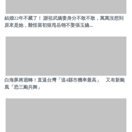
結婚22年不藏了！ 謝祖武嬌妻身分不敢不敢，萬萬沒想到
原來是她，難怪當初狠甩岳翎不娶張玉嬿...
白海豚將迴轉！直逼台灣「這4縣市機率最高」 又有新颱
風「恐三颱共舞」