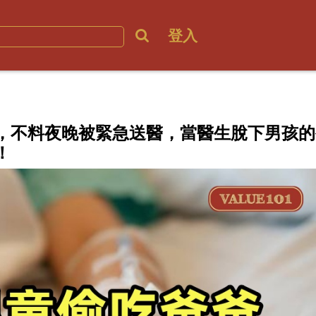
登入
，不料夜晚被緊急送醫，當醫生脫下男孩的
！