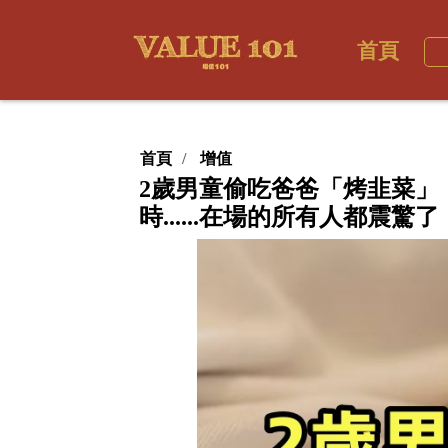
首頁
首頁
增值
2歲男童偷吃爸爸「烤韭菜」
時......在場的所有人都震驚了