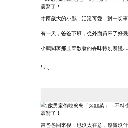
才兩歲大的小鵬，活潑可愛，對一切事
有一天，爸爸下班，從外面買來了好幾
小鵬聞著那韭菜散發的香味特別嘴饞..
1
/
5
當爸爸回來後，也沒太在意，感覺沒什