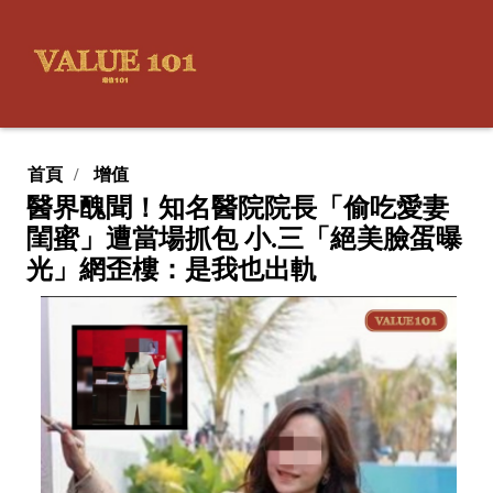
首頁
增值
醫界醜聞！知名醫院院長「偷吃愛妻
閨蜜」遭當場抓包 小.三「絕美臉蛋曝
光」網歪樓：是我也出軌