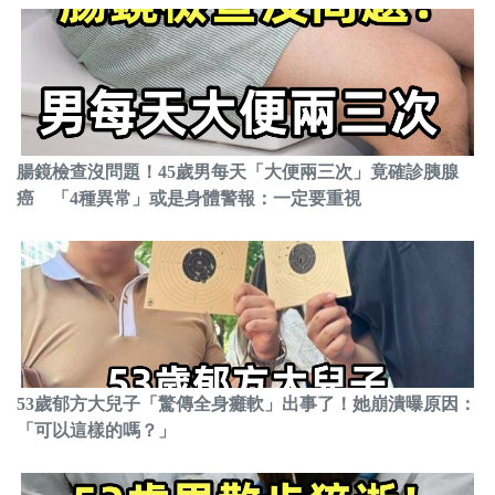
腸鏡檢查沒問題！45歲男每天「大便兩三次」竟確診胰腺
癌 「4種異常」或是身體警報：一定要重視
53歲郁方大兒子「驚傳全身癱軟」出事了！她崩潰曝原因：
「可以這樣的嗎？」