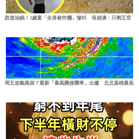
跌進油鍋！3歲童「全身被炸爛」慘叫 母崩潰：只剩五官
周五放颱風假？最新「暴風圈侵襲率」出爐 北北基桃最高