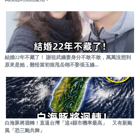
結婚22年不藏了！ 謝祖武嬌妻身分不敢不敢，萬萬沒想到
原來是她，難怪當初狠甩岳翎不娶張玉嬿...
白海豚將迴轉！直逼台灣「這4縣市機率最高」 又有新颱
風「恐三颱共舞」