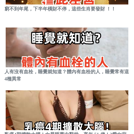
窮不到年尾，下半年橫財不停，這些生肖要發財 ！！
人有沒有血栓，睡覺就知道？體內有血栓的人，睡覺常有這
4種異常