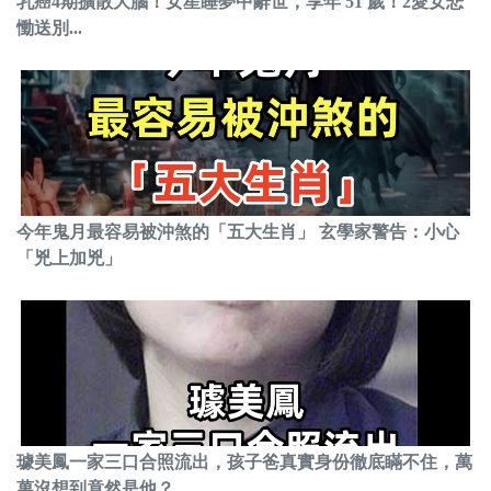
乳癌4期擴散大腦！女星睡夢中辭世，享年 51 歲！2愛女悲
慟送別...
今年鬼月最容易被沖煞的「五大生肖」 玄學家警告：小心
「兇上加兇」
璩美鳳一家三口合照流出，孩子爸真實身份徹底瞞不住，萬
萬沒想到竟然是他？