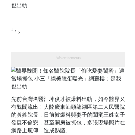
1
/
5
Advertisements
先前台灣名醫江坤俊才被爆料出軌，如今醫界又
有醜聞流出！大陸廣東汕頭龍湖區第二人民醫院
的黃姓院長，日前被爆料與妻子的閨蜜王姓女子
發展不倫戀，甚至開房被抓包，多張現場照片在
網路上瘋傳，造成熱議。