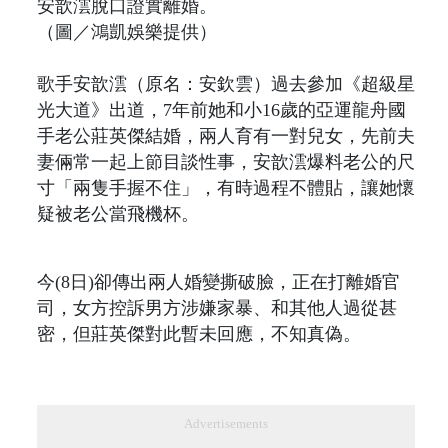
安歆澐脫口證實離婚。
（圖／鴻凱娛樂提供）
歌手安歆澐（原名：安欽雲）過去參加《超級星
光大道》出道，7年前她和小16歲的亞運龍舟國
手老公莊英傑結婚，兩人育有一對兒女，先前夫
妻倆常一起上節目談性事，安歆澐爆料老公的尺
寸「兩隻手握不住」，有時過程不體貼，讓她懷
疑被老公當飛機杯。
今(8日)卻傳出兩人婚變撕破臉，正在打離婚官
司，女方控訴男方涉嫌家暴、和其他人過從甚
密，但莊英傑對此暫未回應，不知真偽。
Advertisements