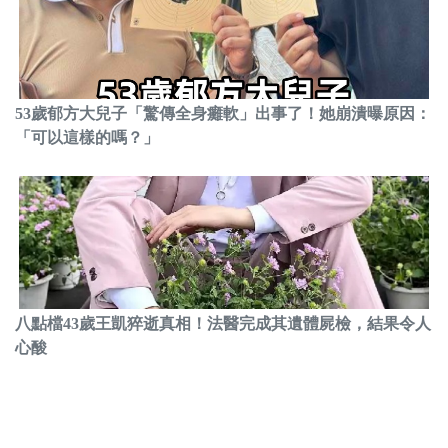
53歲郁方大兒子「驚傳全身癱軟」出事了！她崩潰曝原因：
「可以這樣的嗎？」
八點檔43歲王凱猝逝真相！法醫完成其遺體屍檢，結果令人
心酸