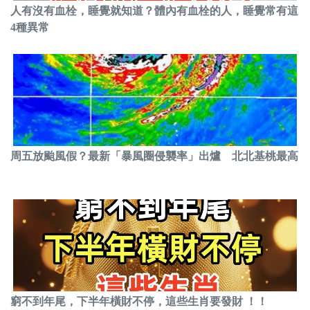
人有沒有血栓，睡覺就知道？體內有血栓的人，睡覺常有這
4種異常
周五放颱風假？最新「暴風圈侵襲率」出爐 北北基桃最高
窮不到年尾，下半年橫財不停，這些生肖要發財 ！！