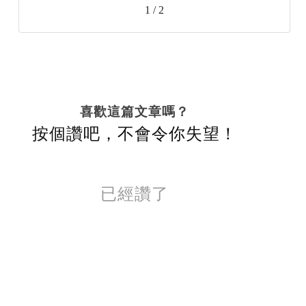
1 / 2
喜歡這篇文章嗎？
按個讚吧，不會令你失望！
已經讚了