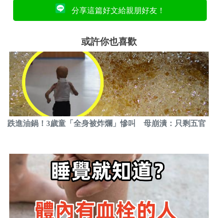
分享這篇好文給親朋好友！
或許你也喜歡
跌進油鍋！3歲童「全身被炸爛」慘叫 母崩潰：只剩五官