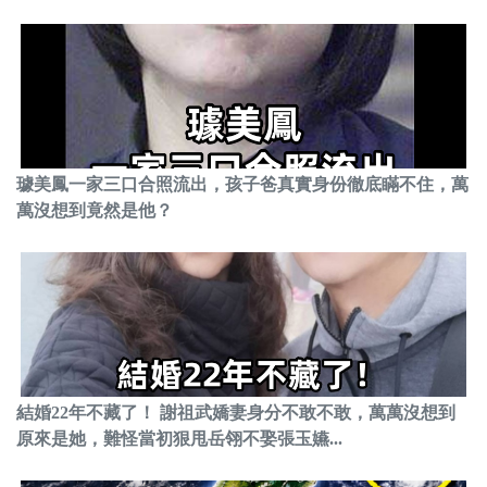
璩美鳳一家三口合照流出，孩子爸真實身份徹底瞞不住，萬
萬沒想到竟然是他？
結婚22年不藏了！ 謝祖武嬌妻身分不敢不敢，萬萬沒想到
原來是她，難怪當初狠甩岳翎不娶張玉嬿...