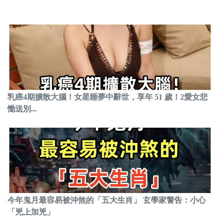
乳癌4期擴散大腦！女星睡夢中辭世，享年 51 歲！2愛女悲
慟送別...
今年鬼月最容易被沖煞的「五大生肖」 玄學家警告：小心
「兇上加兇」