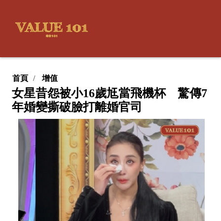
首頁
增值
女星昔怨被小16歲尪當飛機杯 驚傳7
年婚變撕破臉打離婚官司