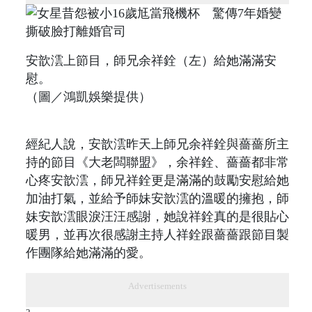
安歆澐上節目，師兄余祥銓（左）給她滿滿安
慰。
（圖／鴻凱娛樂提供）
經紀人說，安歆澐昨天上師兄余祥銓與薔薔所主
持的節目《大老闆聯盟》，余祥銓、薔薔都非常
心疼安歆澐，師兄祥銓更是滿滿的鼓勵安慰給她
加油打氣，並給予師妹安歆澐的溫暖的擁抱，師
妹安歆澐眼淚汪汪感謝，她說祥銓真的是很貼心
暖男，並再次很感謝主持人祥銓跟薔薔跟節目製
作團隊給她滿滿的愛。
Advertisements