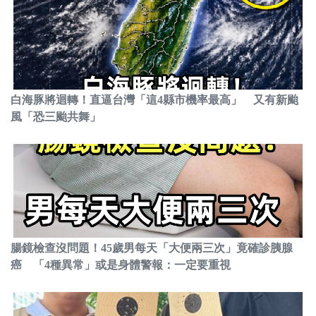
白海豚將迴轉！直逼台灣「這4縣市機率最高」 又有新颱
風「恐三颱共舞」
腸鏡檢查沒問題！45歲男每天「大便兩三次」竟確診胰腺
癌 「4種異常」或是身體警報：一定要重視