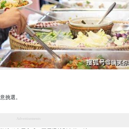
意挑選。
Advertisements