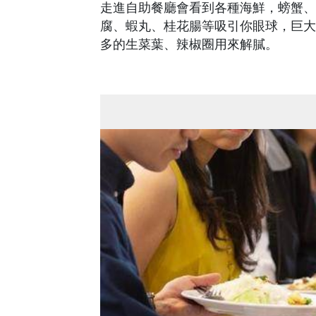
走進自助餐廳會看到各種海鮮，螃蟹、
腐、蝦丸、桂花腸等吸引你眼球，巨大
多的生菜葉、辣椒圈用來解膩。