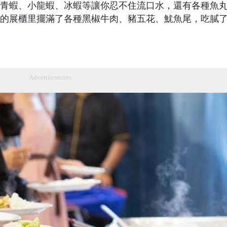
青蝦、小龍蝦、冰蝦等讓你忍不住流口水，還有各種魚
的展櫃里擺滿了各種黑椒牛肉、豬五花、魷魚尾，吃膩
Advertisements