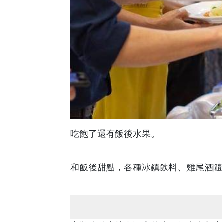
吃飽了還有飯後水果。
和飯後甜點，各種冰鎮飲料、雞尾酒隨