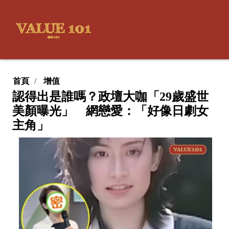
首頁
增值
認得出是誰嗎？政壇大咖「29歲盛世
美顏曝光」 網戀愛：「好像日劇女
主角」