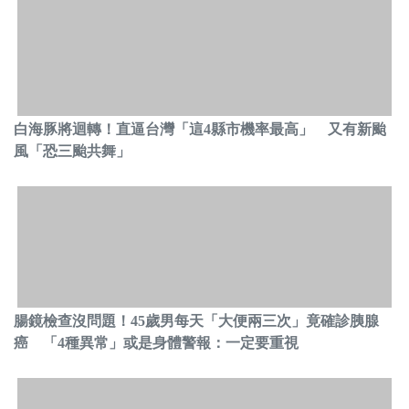
白海豚將迴轉！直逼台灣「這4縣市機率最高」 又有新颱
風「恐三颱共舞」
腸鏡檢查沒問題！45歲男每天「大便兩三次」竟確診胰腺
癌 「4種異常」或是身體警報：一定要重視