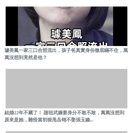
璩美鳳一家三口合照流出，孩子爸真實身份徹底瞞不住，萬
萬沒想到竟然是他？
結婚22年不藏了！ 謝祖武嬌妻身分不敢不敢，萬萬沒想到
原來是她，難怪當初狠甩岳翎不娶張玉嬿...