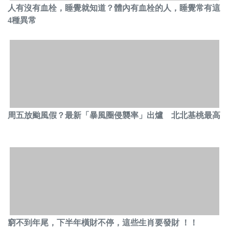
人有沒有血栓，睡覺就知道？體內有血栓的人，睡覺常有這
4種異常
周五放颱風假？最新「暴風圈侵襲率」出爐 北北基桃最高
窮不到年尾，下半年橫財不停，這些生肖要發財 ！！