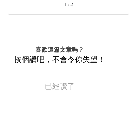
1 / 2
喜歡這篇文章嗎？
按個讚吧，不會令你失望！
已經讚了