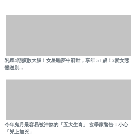
乳癌4期擴散大腦！女星睡夢中辭世，享年 51 歲！2愛女悲
慟送別...
今年鬼月最容易被沖煞的「五大生肖」 玄學家警告：小心
「兇上加兇」