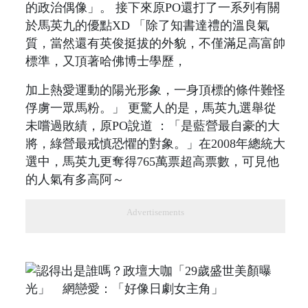
的政治偶像」。 接下來原PO還打了一系列有關
於馬英九的優點XD 「除了知書達禮的溫良氣
質，當然還有英俊挺拔的外貌，不僅滿足高富帥
標準，又頂著哈佛博士學歷，
加上熱愛運動的陽光形象，一身頂標的條件難怪
俘虜一眾馬粉。」 更驚人的是，馬英九選舉從
未嚐過敗績，原PO說道 ：「是藍營最自豪的大
將，綠營最戒慎恐懼的對象。」在2008年總統大
選中，馬英九更奪得765萬票超高票數，可見他
的人氣有多高阿～
Advertisements