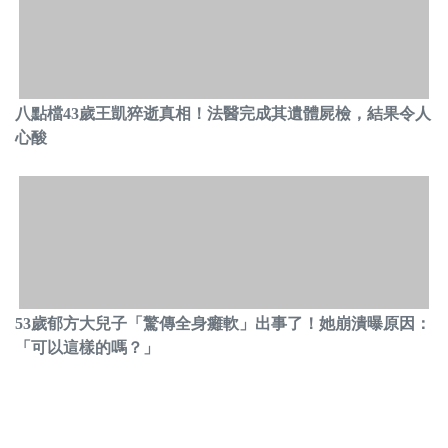
八點檔43歲王凱猝逝真相！法醫完成其遺體屍檢，結果令人
心酸
53歲郁方大兒子「驚傳全身癱軟」出事了！她崩潰曝原因：
「可以這樣的嗎？」