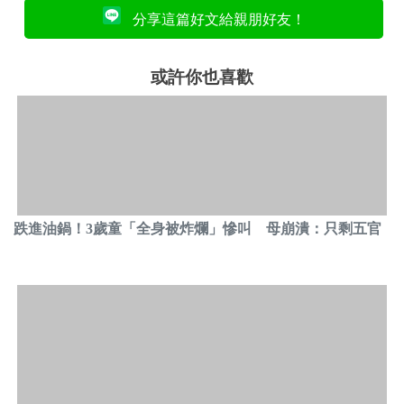
分享這篇好文給親朋好友！
或許你也喜歡
跌進油鍋！3歲童「全身被炸爛」慘叫 母崩潰：只剩五官