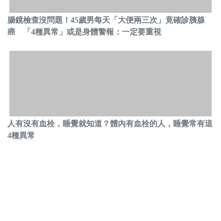
腸鏡檢查沒問題！45歲男每天「大便兩三次」竟確診胰腺
癌 「4種異常」或是身體警報：一定要重視
人有沒有血栓，睡覺就知道？體內有血栓的人，睡覺常有這
4種異常