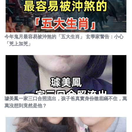
今年鬼月最容易被沖煞的「五大生肖」 玄學家警告：小心
「兇上加兇」
璩美鳳一家三口合照流出，孩子爸真實身份徹底瞞不住，萬
萬沒想到竟然是他？