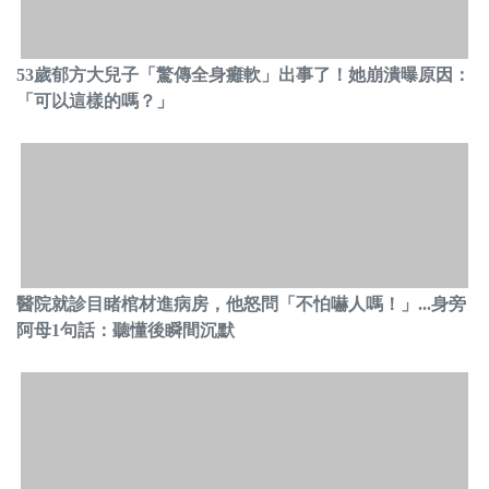
53歲郁方大兒子「驚傳全身癱軟」出事了！她崩潰曝原因：
「可以這樣的嗎？」
醫院就診目睹棺材進病房，他怒問「不怕嚇人嗎！」...身旁
阿母1句話：聽懂後瞬間沉默