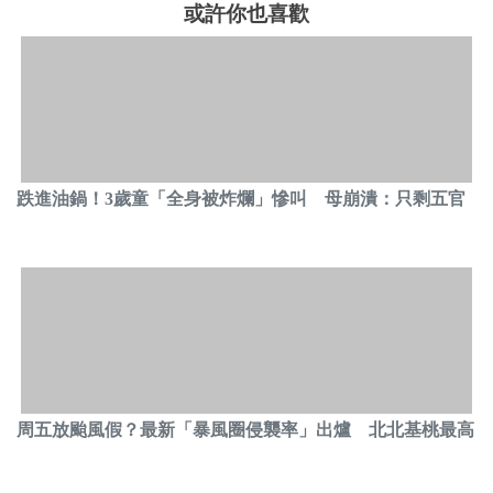
或許你也喜歡
跌進油鍋！3歲童「全身被炸爛」慘叫 母崩潰：只剩五官
周五放颱風假？最新「暴風圈侵襲率」出爐 北北基桃最高