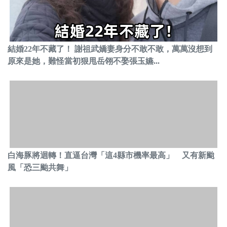
結婚22年不藏了！ 謝祖武嬌妻身分不敢不敢，萬萬沒想到
原來是她，難怪當初狠甩岳翎不娶張玉嬿...
白海豚將迴轉！直逼台灣「這4縣市機率最高」 又有新颱
風「恐三颱共舞」