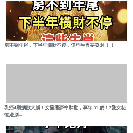
窮不到年尾，下半年橫財不停，這些生肖要發財 ！！
乳癌4期擴散大腦！女星睡夢中辭世，享年 51 歲！2愛女悲
慟送別...