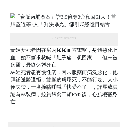
Advertisements
黃姓女死者因在房內尿尿而被電擊，身體惡化吐
血，她不斷求救喊「肚子痛、想回家」，但未被
送醫，最終休剋死亡。
林姓死者患有慢性病，因未服藥而病況惡化，他
拜託送醫遭拒，雙腳皮膚壞死，不能行走、大小
便失禁，一度撞牆呼喊「快受不了」，詐團成員
認為林裝病，控員餵食三顆FM2後，心肌梗塞身
亡。