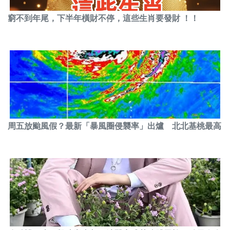
窮不到年尾，下半年橫財不停，這些生肖要發財 ！！
周五放颱風假？最新「暴風圈侵襲率」出爐 北北基桃最高