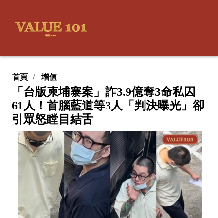
首頁
增值
「台版柬埔寨案」詐3.9億奪3命私囚
61人！首腦藍道等3人「判決曝光」卻
引眾怒瞠目結舌