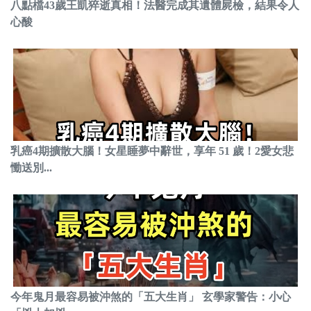
八點檔43歲王凱猝逝真相！法醫完成其遺體屍檢，結果令人
心酸
乳癌4期擴散大腦！女星睡夢中辭世，享年 51 歲！2愛女悲
慟送別...
今年鬼月最容易被沖煞的「五大生肖」 玄學家警告：小心