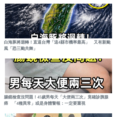
白海豚將迴轉！直逼台灣「這4縣市機率最高」 又有新颱
風「恐三颱共舞」
腸鏡檢查沒問題！45歲男每天「大便兩三次」竟確診胰腺
癌 「4種異常」或是身體警報：一定要重視