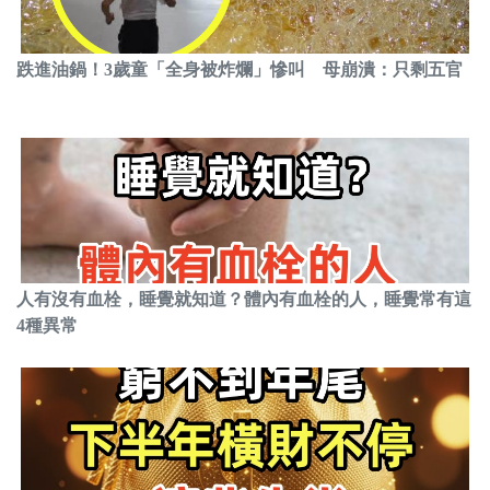
跌進油鍋！3歲童「全身被炸爛」慘叫 母崩潰：只剩五官
人有沒有血栓，睡覺就知道？體內有血栓的人，睡覺常有這
4種異常