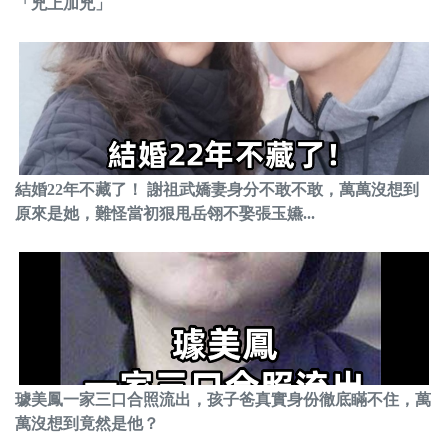
「兇上加兇」
結婚22年不藏了！ 謝祖武嬌妻身分不敢不敢，萬萬沒想到
原來是她，難怪當初狠甩岳翎不娶張玉嬿...
璩美鳳一家三口合照流出，孩子爸真實身份徹底瞞不住，萬
萬沒想到竟然是他？