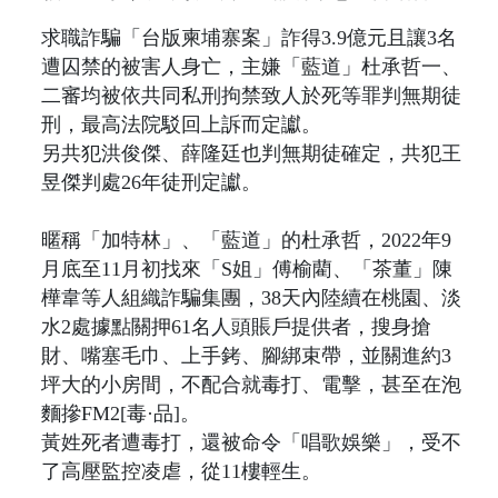
求職詐騙「台版柬埔寨案」詐得3.9億元且讓3名
遭囚禁的被害人身亡，主嫌「藍道」杜承哲一、
二審均被依共同私刑拘禁致人於死等罪判無期徒
刑，最高法院駁回上訴而定讞。
另共犯洪俊傑、薛隆廷也判無期徒確定，共犯王
昱傑判處26年徒刑定讞。
暱稱「加特林」、「藍道」的杜承哲，2022年9
月底至11月初找來「S姐」傅榆藺、「茶董」陳
樺韋等人組織詐騙集團，38天內陸續在桃園、淡
水2處據點關押61名人頭賬戶提供者，搜身搶
財、嘴塞毛巾、上手銬、腳綁束帶，並關進約3
坪大的小房間，不配合就毒打、電擊，甚至在泡
麵摻FM2[毒·品]。
黃姓死者遭毒打，還被命令「唱歌娛樂」，受不
了高壓監控凌虐，從11樓輕生。