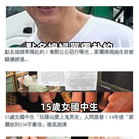
點名媳婦單獨赴約！禽獸公公惡行曝光，家屬痛揭她生前被
騷擾經過...
15歲女國中生「玩碟仙愛上鬼男友」人間蒸發！14年後「家
屬收到150字書信」徹底崩潰