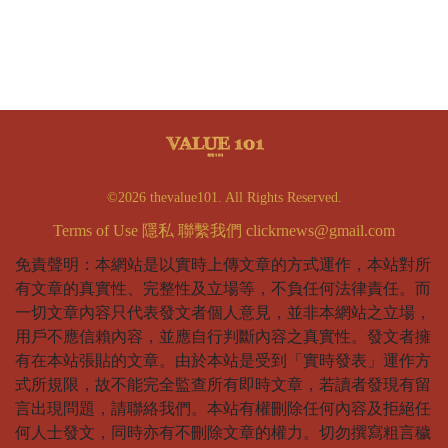
©2026 thevalue101. All Rights Reserved.
Terms of Use
隱私
聯繫我們
clickrnews@gmail.com
免責聲明：本網站是以實時上傳文章的方式運作，本站對所
有文章的真實性、完整性及立場等，不負任何法律責任。而
一切文章內容只代表發文者個人意見，並非本網站之立場，
用戶不應信賴內容，並應自行判斷內容之真實性。發文者擁
有在本站張貼的文章。由於本站是受到「實時發表」運作方
式所規限，故不能完全監查所有即時文章，若讀者發現有留
言出現問題，請聯絡我們。本站有權刪除任何內容及拒絕任
何人士發文，同時亦有不刪除文章的權力。切勿撰寫粗言穢