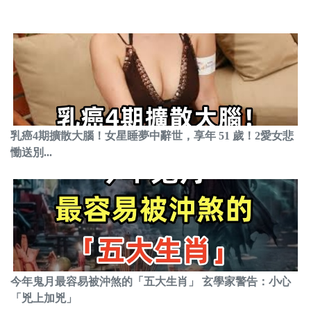
乳癌4期擴散大腦！女星睡夢中辭世，享年 51 歲！2愛女悲
慟送別...
今年鬼月最容易被沖煞的「五大生肖」 玄學家警告：小心
「兇上加兇」