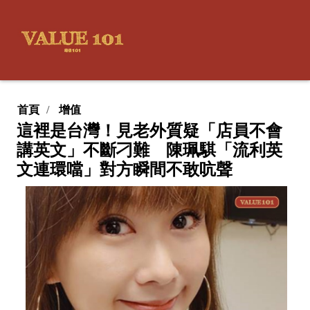
首頁
增值
這裡是台灣！見老外質疑「店員不會
講英文」不斷刁難 陳珮騏「流利英
文連環噹」對方瞬間不敢吭聲