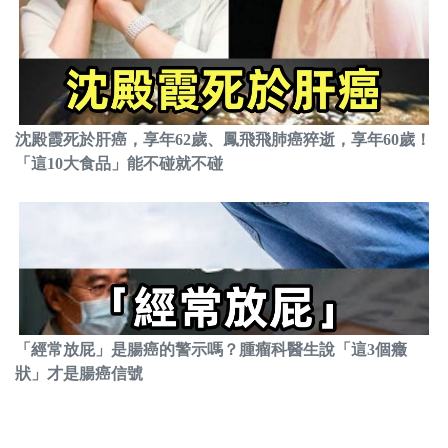
沈殿霞死於肝癌，享年62歲、鳳飛飛肺癌猝逝，享年60歲！
「這10大食品」能不碰就不碰
「經常放屁」是腸癌的警示嗎？腫瘤科醫生說「這3個癥
狀」才是腸癌信號