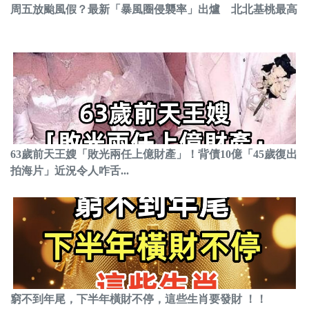
周五放颱風假？最新「暴風圈侵襲率」出爐 北北基桃最高
63歲前天王嫂「敗光兩任上億財產」！背債10億「45歲復出
拍海片」近況令人咋舌...
窮不到年尾，下半年橫財不停，這些生肖要發財 ！！