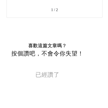
1 / 2
喜歡這篇文章嗎？
按個讚吧，不會令你失望！
已經讚了