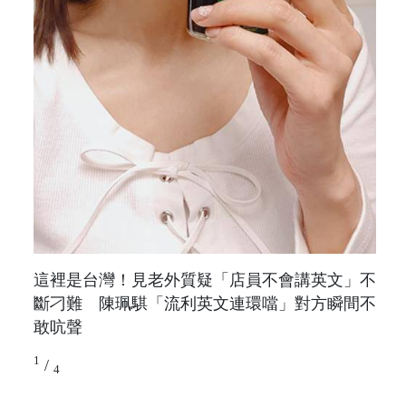
這裡是台灣！見老外質疑「店員不會講英文」不
斷刁難 陳珮騏「流利英文連環噹」對方瞬間不
敢吭聲
1
/
4