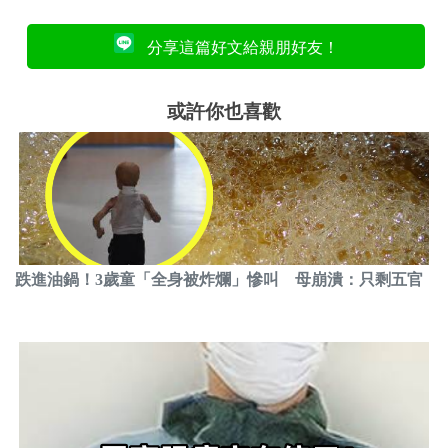
分享這篇好文給親朋好友！
或許你也喜歡
跌進油鍋！3歲童「全身被炸爛」慘叫 母崩潰：只剩五官