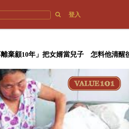
登入
離棄顧10年」把女婿當兒子 怎料他清醒