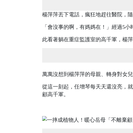
楊萍萍丟下電話，瘋狂地趕往醫院，隨
「會沒事的啊，有媽媽在！」經過5小
此看著躺在重症監護室的高千軍，楊萍
萬萬沒想到楊萍萍的母親、轉身對女兒
從這一刻起，任增琴每天天還沒亮，就
顧高千軍。