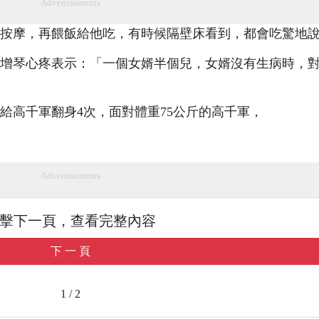
Advertisements
按摩，再餵飯給他吃，有時候隔壁床看到，都會吃驚地
增琴心疼表示：「一個女婿半個兒，女婿沒有生病時，
給高千軍翻身4次，面對體重75公斤的高千軍，
Advertisements
擊下一頁，查看完整內容
下 一 頁
1 / 2