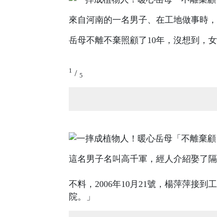
來自河南的一名男子、在工地做事時，
岳母不離不棄照顧了10年，沒想到，女
1
/
5
這名男子名叫高千軍，經人介紹娶了隔
不料，2006年10月21號，楊萍萍
院。」