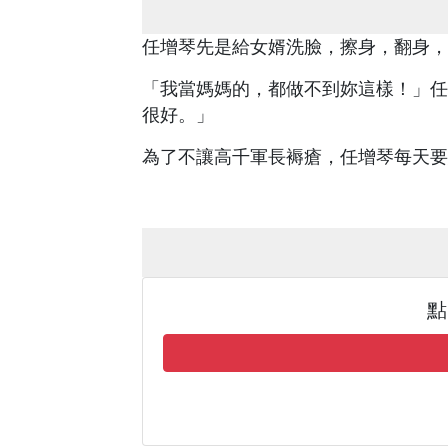
任增琴先是給女婿洗臉，擦身，翻身，
「我當媽媽的，都做不到妳這樣！」任
很好。」
為了不讓高千軍長褥瘡，任增琴每天要
點