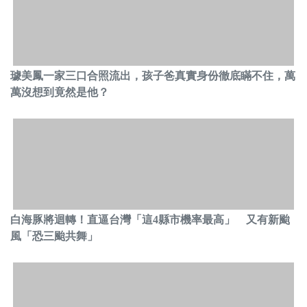
璩美鳳一家三口合照流出，孩子爸真實身份徹底瞞不住，萬
萬沒想到竟然是他？
白海豚將迴轉！直逼台灣「這4縣市機率最高」 又有新颱
風「恐三颱共舞」