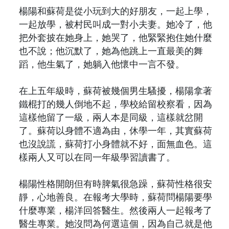
楊陽和蘇荷是從小玩到大的好朋友，一起上學，
一起放學，被村民叫成一對小夫妻。她冷了，他
把外套披在她身上，她哭了，他緊緊抱住她什麼
也不說；他沉默了，她為他跳上一直最美的舞
蹈，他生氣了，她躺入他懷中一言不發。
在上五年級時，蘇荷被幾個男生騷擾，楊陽拿著
鐵棍打的幾人倒地不起，學校給留校察看，因為
這樣他留了一級，兩人本是同級，這樣就岔開
了。蘇荷以身體不適為由，休學一年，其實蘇荷
也沒說謊，蘇荷打小身體就不好，面無血色。這
樣兩人又可以在同一年級學習讀書了。
楊陽性格開朗但有時脾氣很急躁，蘇荷性格很安
靜，心地善良。在報考大學時，蘇荷問楊陽要學
什麼專業，楊洋回答醫生。然後兩人一起報考了
醫生專業。她沒問為何選這個，因為自己就是他