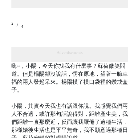
2
/
4
Advertisements
嗨~，小陽，今天你找我有什麼事？蘇荷微笑問
道。但是楊陽卻沒說話，愣在原地，望著一臉幸
福的兩人發起呆來。楊陽摸了摸口袋裡的鑽戒盒
子。
小陽，其實今天我也有話跟你說。我感覺我們兩
人不合適，或許那句話說得對，距離產生美，我
們距離一直那麼近，反而讓我厭倦了這種生活，
那樣婚後生活也是平平無奇，我不願意過那種日
子。蘇荷安靜的對楊陽說道。