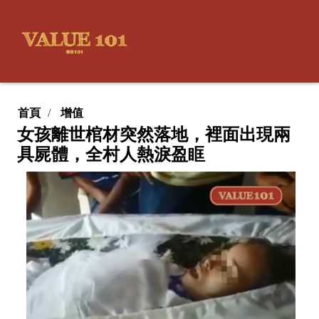
首頁
增值
女孩離世棺材突然落地，裡面出現兩
具屍體，全村人熱淚盈眶