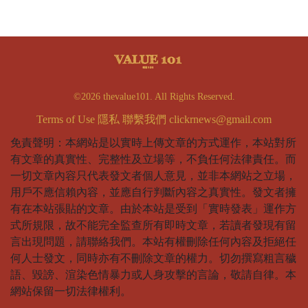
©2026 thevalue101. All Rights Reserved.
Terms of Use
隱私
聯繫我們
clickrnews@gmail.com
免責聲明：本網站是以實時上傳文章的方式運作，本站對所
有文章的真實性、完整性及立場等，不負任何法律責任。而
一切文章內容只代表發文者個人意見，並非本網站之立場，
用戶不應信賴內容，並應自行判斷內容之真實性。發文者擁
有在本站張貼的文章。由於本站是受到「實時發表」運作方
式所規限，故不能完全監查所有即時文章，若讀者發現有留
言出現問題，請聯絡我們。本站有權刪除任何內容及拒絕任
何人士發文，同時亦有不刪除文章的權力。切勿撰寫粗言穢
語、毀謗、渲染色情暴力或人身攻擊的言論，敬請自律。本
網站保留一切法律權利。