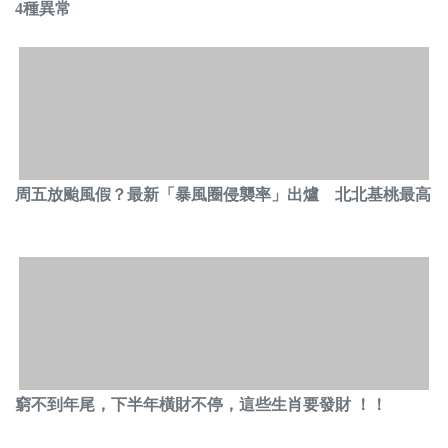
4種異常
周五放颱風假？最新「暴風圈侵襲率」出爐 北北基桃最高
窮不到年尾，下半年橫財不停，這些生肖要發財 ！！