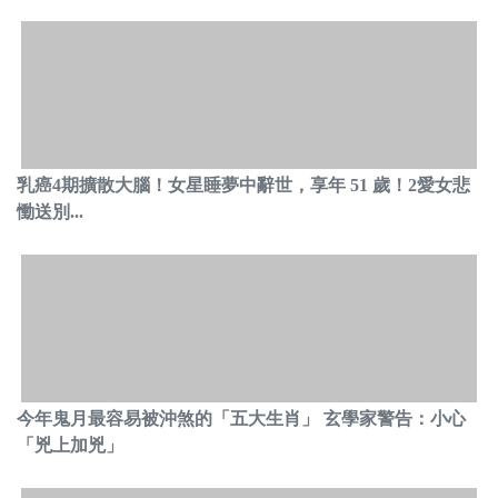
乳癌4期擴散大腦！女星睡夢中辭世，享年 51 歲！2愛女悲
慟送別...
今年鬼月最容易被沖煞的「五大生肖」 玄學家警告：小心
「兇上加兇」