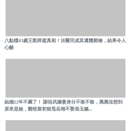
八點檔43歲王凱猝逝真相！法醫完成其遺體屍檢，結果令人
心酸
結婚22年不藏了！ 謝祖武嬌妻身分不敢不敢，萬萬沒想到
原來是她，難怪當初狠甩岳翎不娶張玉嬿...