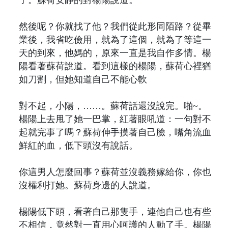
然後呢？你就找了他？我們從此形同陌路？從畢
業後，我省吃儉用，就為了這個，就為了等這一
天的到來，他媽的，原來一直是我自作多情。楊
陽看著蘇荷說道。看到這樣的楊陽，蘇荷心裡猶
如刀割，但她知道自己不能心軟
對不起，小陽，……。蘇荷話還沒說完。啪~。
楊陽上去甩了她一巴掌，紅著眼吼道：一句對不
起就完事了嗎？蘇荷伸手摸著自己臉，嘴角流血
鮮紅的血，低下頭沒有說話。
你這男人怎麼回事？蘇荷並沒義務嫁給你，你也
沒權利打她。蘇荷身邊的人說道。
楊陽低下頭，看著自己那隻手，連他自己也有些
不相信，竟然對一直用心呵護的人動了手。楊陽