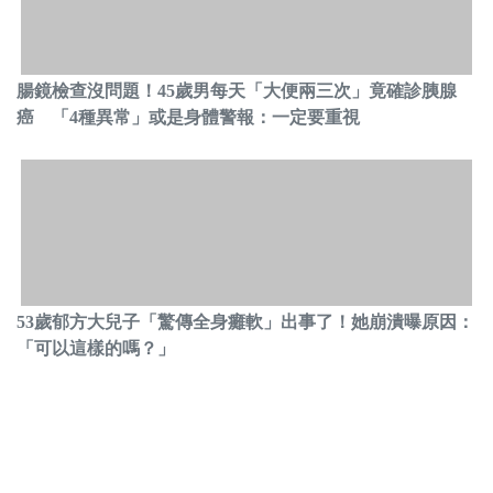
腸鏡檢查沒問題！45歲男每天「大便兩三次」竟確診胰腺
癌 「4種異常」或是身體警報：一定要重視
53歲郁方大兒子「驚傳全身癱軟」出事了！她崩潰曝原因：
「可以這樣的嗎？」