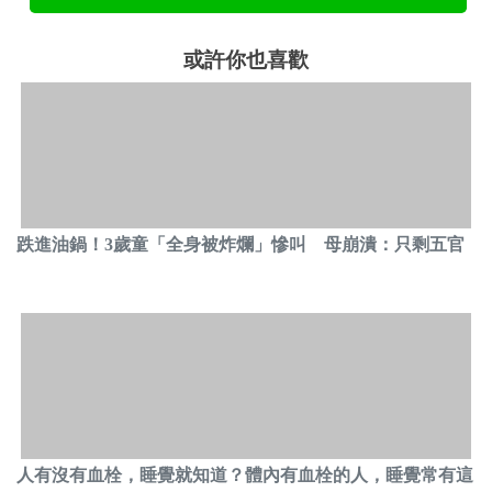
或許你也喜歡
跌進油鍋！3歲童「全身被炸爛」慘叫 母崩潰：只剩五官
人有沒有血栓，睡覺就知道？體內有血栓的人，睡覺常有這