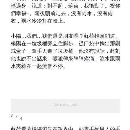
轉過身，說道：對不起，蘇荷，我衝動了。祝你
們幸福~。隨後朝前走去，沒有雨傘，沒有雨
衣，雨水冷冷打在臉上。
小陽…我們…我們還是朋友嗎？蘇荷抬頭問道。
楊陽在一垃圾桶旁立住腳步，從口袋中掏出那鑽
戒盒子，隨手丟進了垃圾桶，他沒有說話，此刻
他也說不出話來。喉嚨傳來陣陣疼痛，淚水跟雨
水夾雜在一起流個不停。
Advertisements
3
/
4
蘇荷看著楊陽消失在視界中，那隻手從男人的手