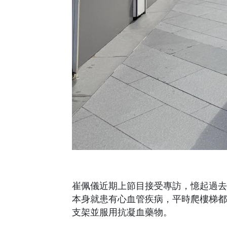
崔佩儀近期上節目接受專訪，憶起過去
本身就患有心血管疾病，平時爬樓梯都
支架並服用抗凝血藥物。