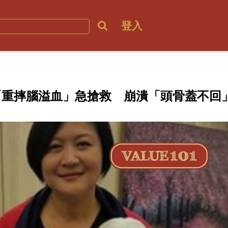
登入
「重摔腦溢血」急搶救 崩潰「頭骨蓋不回