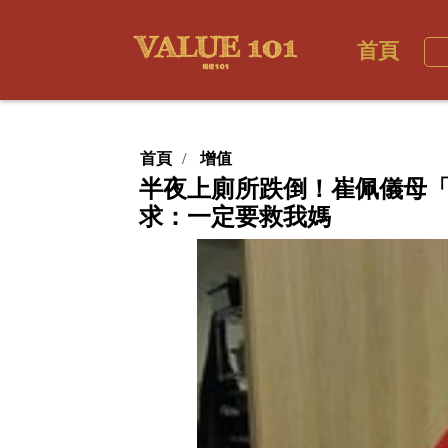
首頁
首頁
增值
半夜上廁所跌倒！崔佩儀母
求：一定要救我媽