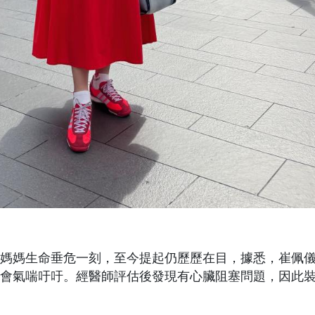
媽媽生命垂危一刻，至今提起仍歷歷在目，據悉，崔佩
會氣喘吁吁。經醫師評估後發現有心臟阻塞問題，因此