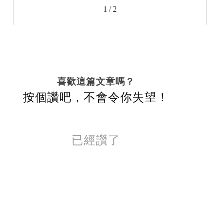
1 / 2
喜歡這篇文章嗎？
按個讚吧，不會令你失望！
已經讚了