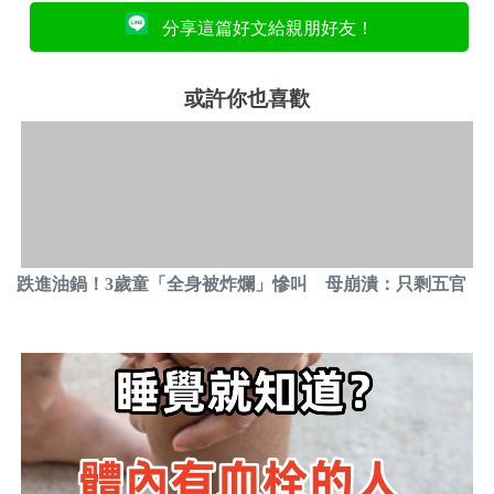
分享這篇好文給親朋好友！
或許你也喜歡
跌進油鍋！3歲童「全身被炸爛」慘叫 母崩潰：只剩五官