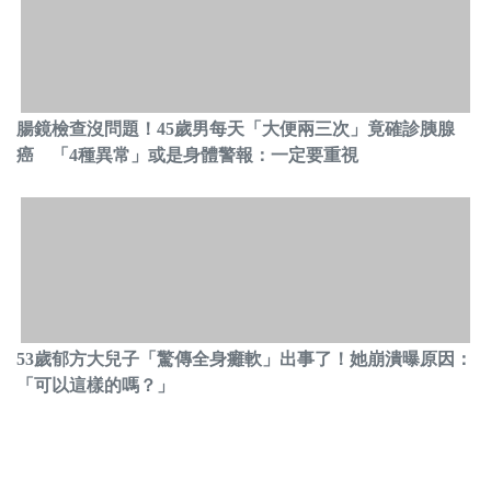
腸鏡檢查沒問題！45歲男每天「大便兩三次」竟確診胰腺
癌 「4種異常」或是身體警報：一定要重視
53歲郁方大兒子「驚傳全身癱軟」出事了！她崩潰曝原因：
「可以這樣的嗎？」