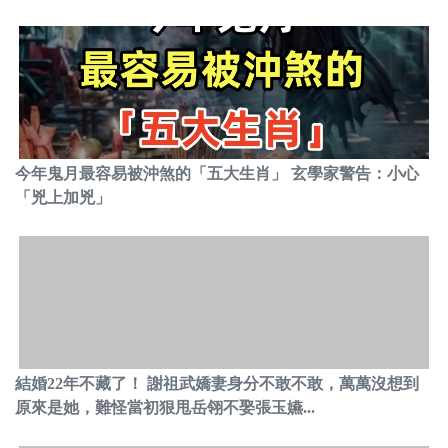
今年鬼月最容易被沖煞的「五大生肖」 玄學家警告：小心
「兇上加兇」
結婚22年不藏了！ 謝祖武嬌妻身分不敢不敢，萬萬沒想到
原來是她，難怪當初狠甩岳翎不娶張玉嬿...