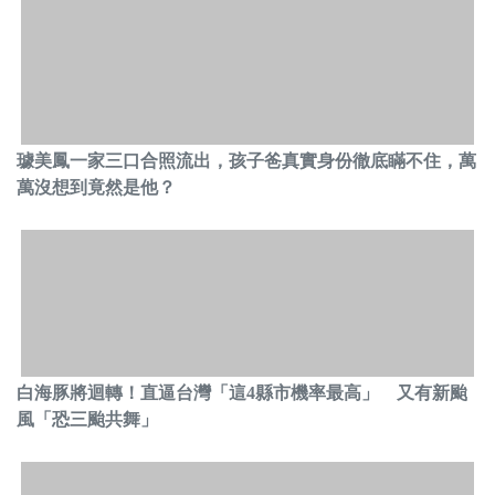
璩美鳳一家三口合照流出，孩子爸真實身份徹底瞞不住，萬
萬沒想到竟然是他？
白海豚將迴轉！直逼台灣「這4縣市機率最高」 又有新颱
風「恐三颱共舞」