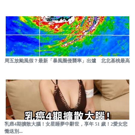
周五放颱風假？最新「暴風圈侵襲率」出爐 北北基桃最高
乳癌4期擴散大腦！女星睡夢中辭世，享年 51 歲！2愛女悲
慟送別...