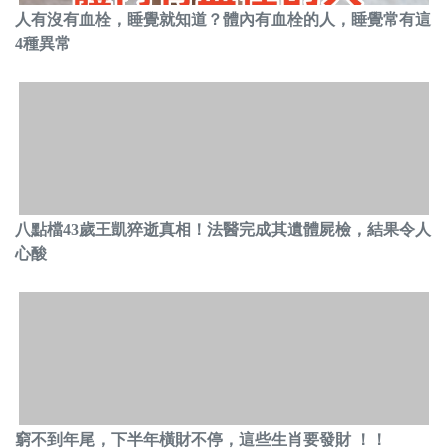
人有沒有血栓，睡覺就知道？體內有血栓的人，睡覺常有這
4種異常
八點檔43歲王凱猝逝真相！法醫完成其遺體屍檢，結果令人
心酸
窮不到年尾，下半年橫財不停，這些生肖要發財 ！！