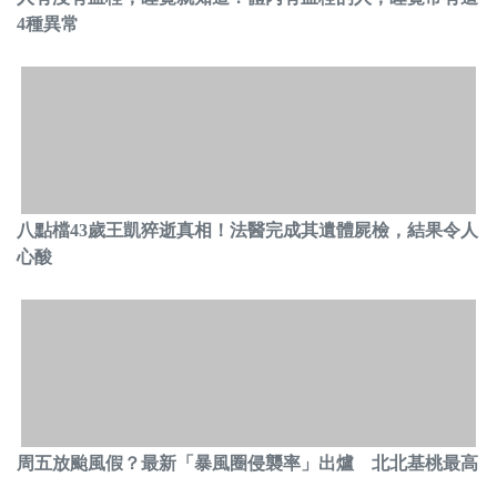
4種異常
八點檔43歲王凱猝逝真相！法醫完成其遺體屍檢，結果令人
心酸
周五放颱風假？最新「暴風圈侵襲率」出爐 北北基桃最高