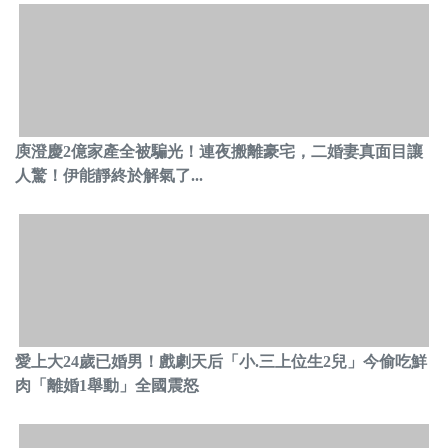
庾澄慶2億家產全被騙光！連夜搬離豪宅，二婚妻真面目讓
人驚！伊能靜終於解氣了...
愛上大24歲已婚男！戲劇天后「小.三上位生2兒」今偷吃鮮
肉「離婚1舉動」全國震怒