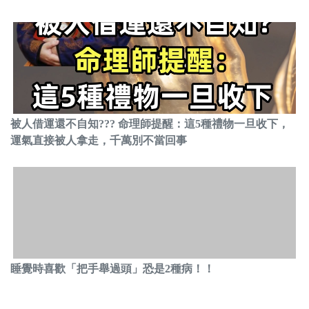
被人借運還不自知??? 命理師提醒：這5種禮物一旦收下，
運氣直接被人拿走，千萬別不當回事
睡覺時喜歡「把手舉過頭」恐是2種病！！