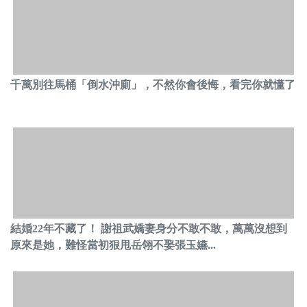
千萬別往馬桶「倒水沖廁」，不然你會後悔，看完你就懂了
結婚22年不藏了！ 謝祖武嬌妻身分不敢不敢，萬萬沒想到
原來是她，難怪當初狠甩岳翎不娶張玉嬿...