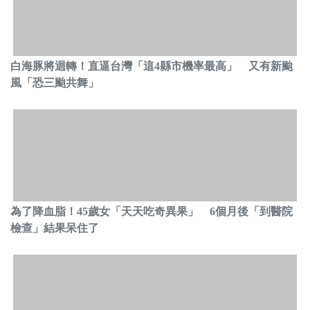
白海豚將迴轉！直逼台灣「這4縣市機率最高」 又有新颱
風「恐三颱共舞」
為了降血脂！45歲女「天天吃奇異果」 6個月後「到醫院
檢查」結果呆住了