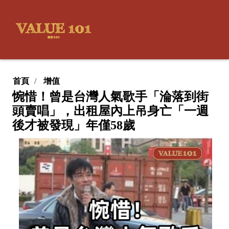
首頁
增值
惋惜！曾是台灣人氣歌手「淪落到街
頭賣唱」，出租屋內上吊身亡「一週
後才被發現」年僅58歲