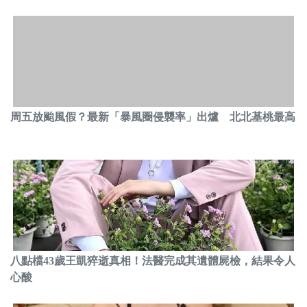
周五放颱風假？最新「暴風圈侵襲率」出爐 北北基桃最高
八點檔43歲王凱猝逝真相！法醫完成其遺體屍檢，結果令人
心酸