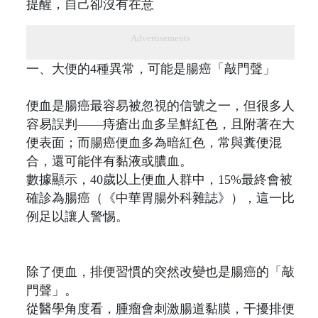
Advertisements
一、大便的4種異常，可能是腸癌「敲門聲」
便血是腸癌最容易被忽視的信號之一，但很多人
容易誤判——痔瘡出血多呈鮮紅色，且附著在大
便表面；而腸癌便血多為暗紅色，常與糞便混
合，還可能伴有黏液或膿血。
數據顯示，40歲以上便血人群中，15%最終會被
確診為腸癌（《中華胃腸外科雜誌》），這一比
例足以讓人警惕。
除了便血，排便習慣的突然改變也是腸癌的「敲
門聲」。
從醫學角度看，腫瘤會刺激腸道黏膜，干擾排便