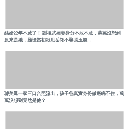
結婚22年不藏了！ 謝祖武嬌妻身分不敢不敢，萬萬沒想到
原來是她，難怪當初狠甩岳翎不娶張玉嬿...
璩美鳳一家三口合照流出，孩子爸真實身份徹底瞞不住，萬
萬沒想到竟然是他？