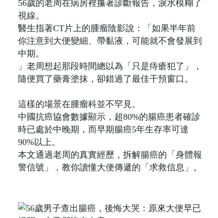
56歲的老周在病房裡攥著診斷報告，淚水模糊了
視線。
醫生指著CT片上的腫瘤陰影說：「如果半年前
你注意到大便變細、帶黏液，可能就不會發展到
中期。
」老周想起那段時間總以為「只是痔瘡犯了」，
隨便買了藥膏塗抹，卻錯過了最佳干預窗口。
這樣的場景在腫瘤科並不罕見。
中國抗癌協會數據顯示，超80%的腸癌患者確診
時已處於中晚期，而早期腸癌5年生存率可達
90%以上。
本文通過老周的真實經歷，拆解腸癌的「身體報
警信號」，教你讀懂大便傳遞的「求救信息」。