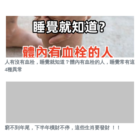
人有沒有血栓，睡覺就知道？體內有血栓的人，睡覺常有這
4種異常
窮不到年尾，下半年橫財不停，這些生肖要發財 ！！