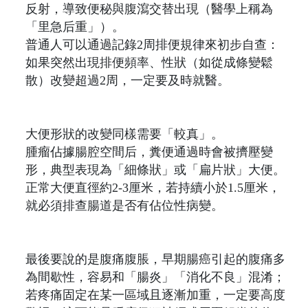
反射，導致便秘與腹瀉交替出現（醫學上稱為
「里急后重」）。
普通人可以通過記錄2周排便規律來初步自查：
如果突然出現排便頻率、性狀（如從成條變鬆
散）改變超過2周，一定要及時就醫。
大便形狀的改變同樣需要「較真」。
腫瘤佔據腸腔空間后，糞便通過時會被擠壓變
形，典型表現為「細條狀」或「扁片狀」大便。
正常大便直徑約2-3厘米，若持續小於1.5厘米，
就必須排查腸道是否有佔位性病變。
最後要說的是腹痛腹脹，早期腸癌引起的腹痛多
為間歇性，容易和「腸炎」「消化不良」混淆；
若疼痛固定在某一區域且逐漸加重，一定要高度