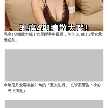
乳癌4期擴散大腦！女星睡夢中辭世，享年 51 歲！2愛女悲
慟送別...
今年鬼月最容易被沖煞的「五大生肖」 玄學家警告：小心
「兇上加兇」