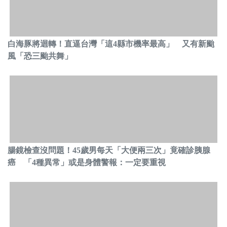
白海豚將迴轉！直逼台灣「這4縣市機率最高」 又有新颱
風「恐三颱共舞」
腸鏡檢查沒問題！45歲男每天「大便兩三次」竟確診胰腺
癌 「4種異常」或是身體警報：一定要重視