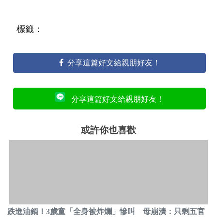
標籤：
分享這篇好文給親朋好友！
分享這篇好文給親朋好友！
或許你也喜歡
跌進油鍋！3歲童「全身被炸爛」慘叫 母崩潰：只剩五官