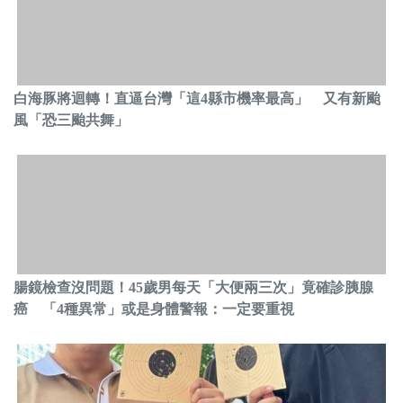
白海豚將迴轉！直逼台灣「這4縣市機率最高」 又有新颱
風「恐三颱共舞」
腸鏡檢查沒問題！45歲男每天「大便兩三次」竟確診胰腺
癌 「4種異常」或是身體警報：一定要重視