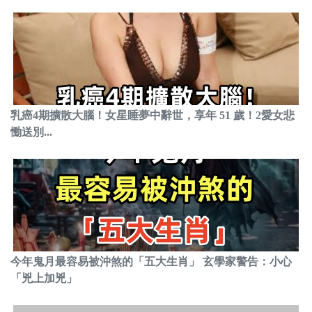
乳癌4期擴散大腦！女星睡夢中辭世，享年 51 歲！2愛女悲
慟送別...
今年鬼月最容易被沖煞的「五大生肖」 玄學家警告：小心
「兇上加兇」