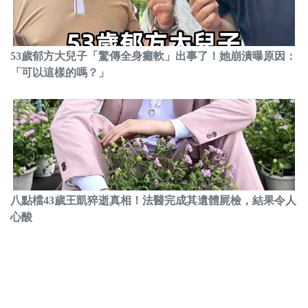
53歲郁方大兒子「驚傳全身癱軟」出事了！她崩潰曝原因：
「可以這樣的嗎？」
八點檔43歲王凱猝逝真相！法醫完成其遺體屍檢，結果令人
心酸