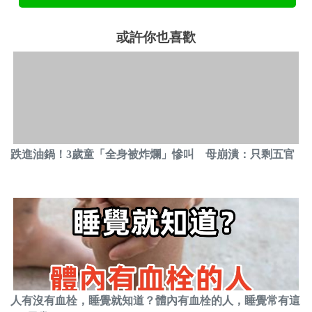
或許你也喜歡
跌進油鍋！3歲童「全身被炸爛」慘叫 母崩潰：只剩五官
人有沒有血栓，睡覺就知道？體內有血栓的人，睡覺常有這