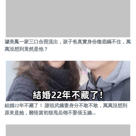
璩美鳳一家三口合照流出，孩子爸真實身份徹底瞞不住，萬
萬沒想到竟然是他？
結婚22年不藏了！ 謝祖武嬌妻身分不敢不敢，萬萬沒想到
原來是她，難怪當初狠甩岳翎不娶張玉嬿...