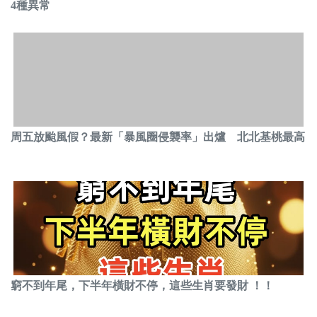
4種異常
周五放颱風假？最新「暴風圈侵襲率」出爐 北北基桃最高
窮不到年尾，下半年橫財不停，這些生肖要發財 ！！