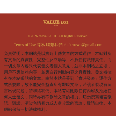
©2026 thevalue101. All Rights Reserved.
Terms of Use
隱私
聯繫我們
clickrnews@gmail.com
免責聲明：本網站是以實時上傳文章的方式運作，本站對所
有文章的真實性、完整性及立場等，不負任何法律責任。而
一切文章內容只代表發文者個人意見，並非本網站之立場，
用戶不應信賴內容，並應自行判斷內容之真實性。發文者擁
有在本站張貼的文章。由於本站是受到「實時發表」運作方
式所規限，故不能完全監查所有即時文章，若讀者發現有留
言出現問題，請聯絡我們。本站有權刪除任何內容及拒絕任
何人士發文，同時亦有不刪除文章的權力。切勿撰寫粗言穢
語、毀謗、渲染色情暴力或人身攻擊的言論，敬請自律。本
網站保留一切法律權利。