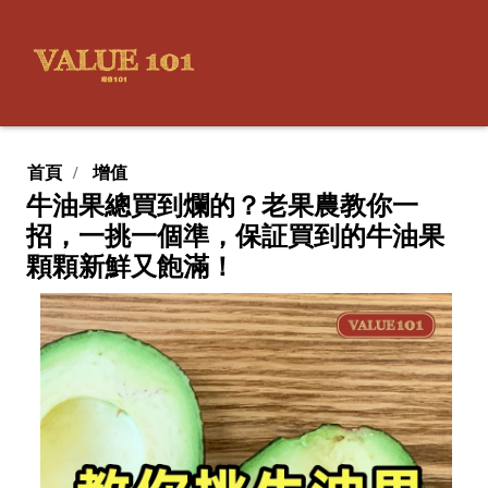
首頁
增值
牛油果總買到爛的？老果農教你一
招，一挑一個準，保証買到的牛油果
顆顆新鮮又飽滿！