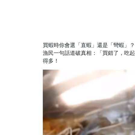
買蝦時你會選「直蝦」還是「彎蝦」？
漁民一句話道破真相：「買錯了，吃起
得多！