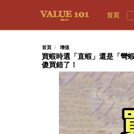
首頁
首頁
增值
買蝦時選「直蝦」還是「彎
傻買錯了！