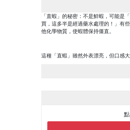
「直蝦」的秘密：不是鮮蝦，可能是「
買，這多半是經過藥水處理的！」有些
他化學物質，使蝦體保持僵直。
這種「直蝦」雖然外表漂亮，但口感大
點